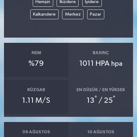
Hemşin
İkizdere
İyidere
SİYASET
Kalkandere
Merkez
Pazar
SPOR
TARİH
NEM
BASINÇ
TEKNOLOJİ
%79
1011 HPA
hpa
YAŞAM
RÜZGAR
EN DÜŞÜK / EN YÜKSEK
°
°
1.11 M/S
13
/ 25
09 AĞUSTOS
10 AĞUSTOS