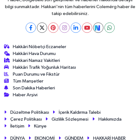
bilgi sunmaktadır. Hakkari'nin tüm haberlerini Colemérg haber ile
takip edebilirsiniz.
Hakkâri Nöbetçi Eczaneler
Hakkâri Hava Durumu
Hakkari Namaz Vakitleri
Hakkâri Trafik Yoğunluk Haritası
Puan Durumu ve Fikstür
Tüm Manşetler
Son Dakika Haberleri
Haber Arşivi
Düzeltme Politikası
İçerik Kaldırma Talebi
Çerez Politikası
Gizlilik Sözleşmesi
Hakkımızda
İletişim
Künye
DÜNYA
EKONOMİ
GÜNDEM
HAKKARİ HABER