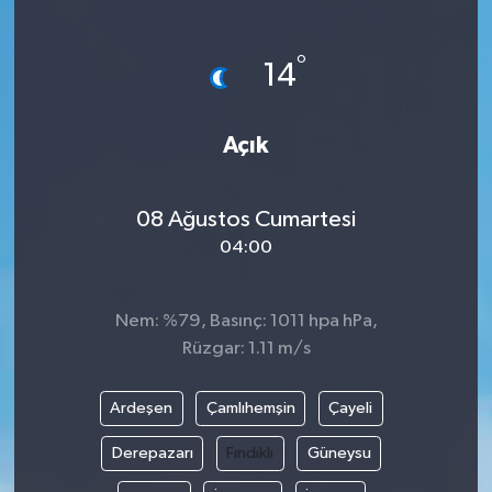
Hakkari Haber
°
14
İLGİNÇ HABERLER
Açık
KADIN
KÜLTÜR SANAT
08 Ağustos Cumartesi
04:00
MAGAZİN
MAKALE
Nem: %79, Basınç: 1011 hpa hPa,
Rüzgar: 1.11 m/s
POLİTİKA
Ardeşen
Çamlıhemşin
Çayeli
REKLAM
Derepazarı
Fındıklı
Güneysu
SAĞLIK