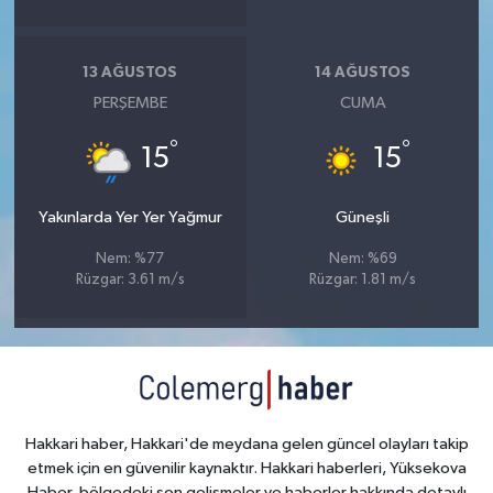
13 AĞUSTOS
14 AĞUSTOS
PERŞEMBE
CUMA
°
°
15
15
Yakınlarda Yer Yer Yağmur
Güneşli
Nem: %77
Nem: %69
Rüzgar: 3.61 m/s
Rüzgar: 1.81 m/s
Hakkari haber, Hakkari'de meydana gelen güncel olayları takip
etmek için en güvenilir kaynaktır. Hakkari haberleri, Yüksekova
Haber, bölgedeki son gelişmeler ve haberler hakkında detaylı