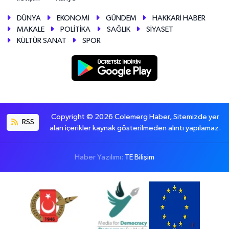
DÜNYA
EKONOMİ
GÜNDEM
HAKKARİ HABER
MAKALE
POLİTİKA
SAĞLIK
SİYASET
KÜLTÜR SANAT
SPOR
Copyright © 2026 Colemerg Haber, Sitemizde yer
RSS
alan içerikler kaynak gösterilmeden alıntı yapılamaz.
Haber Yazılımı:
TE Bilişim