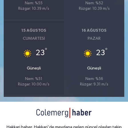
Nem: %55
Nem: %52
Rüzgar: 10.39 m/s
Rüzgar: 10.39 m/s
15 AĞUSTOS
16 AĞUSTOS
CUMARTESI
PAZAR
°
°
23
23
Güneşli
Güneşli
Nem: %51
Nem: %56
Rüzgar: 10.00 m/s
Rüzgar: 9.31 m/s
Hakkari haber, Hakkari'de meydana gelen güncel olayları takip