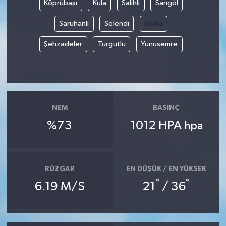
Köprübaşı
Kula
Salihli
Sarıgöl
SİYASET
Saruhanlı
Selendi
Soma
Şehzadeler
Turgutlu
Yunusemre
SPOR
TARİH
TEKNOLOJİ
NEM
BASINÇ
%73
1012 HPA
hpa
YAŞAM
RÜZGAR
EN DÜŞÜK / EN YÜKSEK
°
°
6.19 M/S
21
/ 36