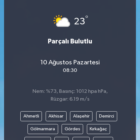
Hakkari Haber
°
23
İLGİNÇ HABERLER
Parçalı Bulutlu
KADIN
KÜLTÜR SANAT
10 Ağustos Pazartesi
08:30
MAGAZİN
MAKALE
Nem: %73, Basınç: 1012 hpa hPa,
Rüzgar: 6.19 m/s
POLİTİKA
Ahmetli
Akhisar
Alaşehir
Demirci
REKLAM
Gölmarmara
Gördes
Kırkağaç
SAĞLIK