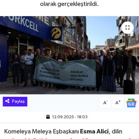
olarak gerçekleştirildi.
Hakkari Haber
İLGİNÇ HABERLER
KADIN
KÜLTÜR SANAT
MAGAZİN
MAKALE
Paylaş
-
+
A
A
POLİTİKA
12.09.2025 - 18:03
REKLAM
Komeleya Meleya Eşbaşkanı
Esma Alici
, dilin
SAĞLIK