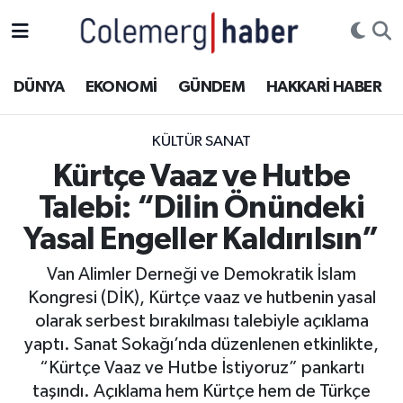
Kurdi
Hakkâri Nöbetçi Eczaneler
DÜNYA
EKONOMİ
GÜNDEM
HAKKARİ HABER
ASAYİŞ
Hakkâri Hava Durumu
KÜLTÜR SANAT
ÇOCUK
Hakkari Namaz Vakitleri
Kürtçe Vaaz ve Hutbe
Talebi: “Dilin Önündeki
DOĞA
Hakkâri Trafik Yoğunluk Haritası
Yasal Engeller Kaldırılsın”
DÜNYA
Süper Lig Puan Durumu ve Fikstür
Van Alimler Derneği ve Demokratik İslam
Kongresi (DİK), Kürtçe vaaz ve hutbenin yasal
EĞİTİM
Tüm Manşetler
olarak serbest bırakılması talebiyle açıklama
EKONOMİ
Son Dakika Haberleri
yaptı. Sanat Sokağı’nda düzenlenen etkinlikte,
“Kürtçe Vaaz ve Hutbe İstiyoruz” pankartı
GÜNDEM
Haber Arşivi
taşındı. Açıklama hem Kürtçe hem de Türkçe