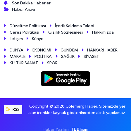
Son Dakika Haberleri
Haber Arşivi
Düzeltme Politikası
İçerik Kaldırma Talebi
Çerez Politikası
Gizlilik Sözleşmesi
Hakkımızda
İletişim
Künye
DÜNYA
EKONOMİ
GÜNDEM
HAKKARİ HABER
MAKALE
POLİTİKA
SAĞLIK
SİYASET
KÜLTÜR SANAT
SPOR
Copyright © 2026 Colemerg Haber, Sitemizde yer
RSS
alan içerikler kaynak gösterilmeden alıntı yapılamaz.
Haber Yazılımı:
TE Bilişim