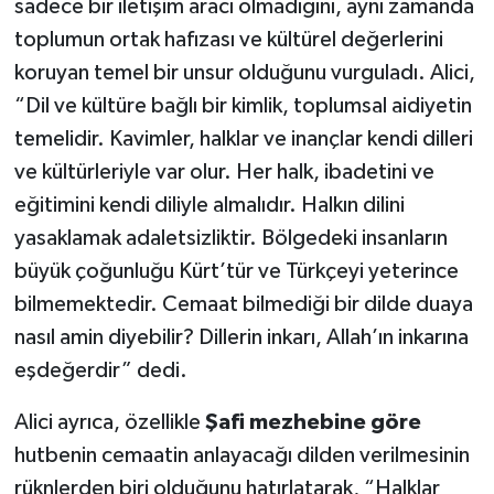
sadece bir iletişim aracı olmadığını, aynı zamanda
toplumun ortak hafızası ve kültürel değerlerini
SİYASET
koruyan temel bir unsur olduğunu vurguladı. Alici,
“Dil ve kültüre bağlı bir kimlik, toplumsal aidiyetin
SPOR
temelidir. Kavimler, halklar ve inançlar kendi dilleri
TARİH
ve kültürleriyle var olur. Her halk, ibadetini ve
eğitimini kendi diliyle almalıdır. Halkın dilini
TEKNOLOJİ
yasaklamak adaletsizliktir. Bölgedeki insanların
büyük çoğunluğu Kürt’tür ve Türkçeyi yeterince
YAŞAM
bilmemektedir. Cemaat bilmediği bir dilde duaya
nasıl amin diyebilir? Dillerin inkarı, Allah’ın inkarına
eşdeğerdir” dedi.
Alici ayrıca, özellikle
Şafi mezhebine göre
hutbenin cemaatin anlayacağı dilden verilmesinin
rüknlerden biri olduğunu hatırlatarak, “Halklar