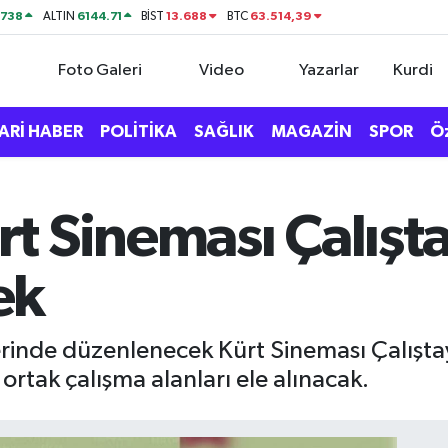
0738
6144.71
13.688
63.514,39
ALTIN
BİST
BTC
Foto Galeri
Video
Yazarlar
Kurdi
ARİ HABER
POLİTİKA
SAĞLIK
MAGAZİN
SPOR
Ö
t Sineması Çalışta
ek
inde düzenlenecek Kürt Sineması Çalıştay
rtak çalışma alanları ele alınacak.