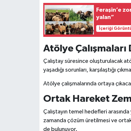
Feraşîn’e zor
yalan”
İçeriği Görünt
Atölye Çalışmaları
Çalıştay süresince oluşturulacak at
yaşadığı sorunları, karşılaştığı çıkm
Atölye çalışmalarında ortaya çıkacak
Ortak Hareket Zemi
Çalıştayın temel hedefleri arasında 
zamanda çözüm üretilmesi ve ortak 
de bulunuyor.