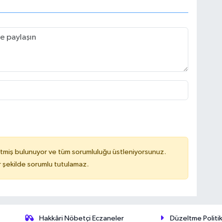
tmiş bulunuyor ve tüm sorumluluğu üstleniyorsunuz.
 şekilde sorumlu tutulamaz.
Hakkâri Nöbetçi Eczaneler
Düzeltme Politik