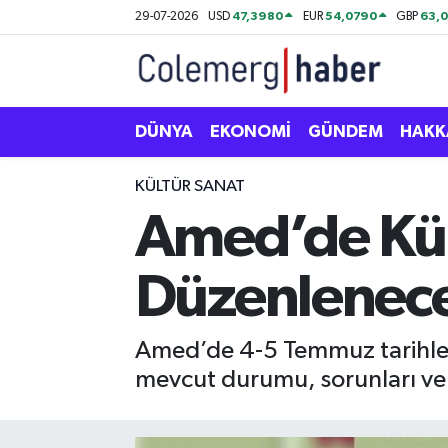
47,3980
54,0790
63,
29-07-2026
USD
EUR
GBP
Kurdi
Hakkâri Nöbetçi Eczaneler
ASAYİŞ
Hakkâri Hava Durumu
DÜNYA
EKONOMİ
GÜNDEM
HAKK
ÇOCUK
Hakkari Namaz Vakitleri
KÜLTÜR SANAT
Amed’de Kür
DOĞA
Hakkâri Trafik Yoğunluk Haritası
Düzenlenec
DÜNYA
Süper Lig Puan Durumu ve Fikstür
EĞİTİM
Tüm Manşetler
Amed’de 4-5 Temmuz tarihler
mevcut durumu, sorunları ve o
EKONOMİ
Son Dakika Haberleri
GÜNDEM
Haber Arşivi