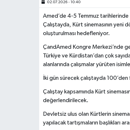
02.07.2026 - 10:40
SİYASET
Amed’de 4-5 Temmuz tarihlerinde K
Çalıştayda, Kürt sinemasının yeni 
SPOR
oluşturulması hedefleniyor.
TARİH
ÇandAmed Kongre Merkezi’nde gerçe
Türkiye ve Kürdistan’dan çok sayıd
TEKNOLOJİ
alanlarında çalışmalar yürüten isimle
YAŞAM
İki gün sürecek çalıştayda 100’den 
Çalıştay kapsamında Kürt sineması
değerlendirilecek.
Devletsiz ulus olan Kürtlerin sinem
yapılacak tartışmaların başlıkları ar