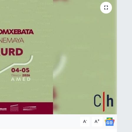
-
+
A
A