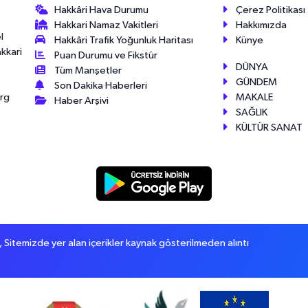
Hakkâri Hava Durumu
Çerez Politikası
Hakkari Namaz Vakitleri
Hakkımızda
l
Hakkâri Trafik Yoğunluk Haritası
Künye
akkari
Puan Durumu ve Fikstür
DÜNYA
Tüm Manşetler
GÜNDEM
Son Dakika Haberleri
MAKALE
érg
Haber Arşivi
SAĞLIK
KÜLTÜR SANAT
itemizde yer alan içerikler kaynak gösterilmeden alıntı