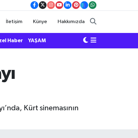
İletişim
Künye
Hakkımızda
zel Haber
YAŞAM
yı
ı’nda, Kürt sinemasının