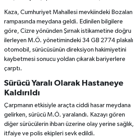
Kaza, Cumhuriyet Mahallesi mevkiindeki Bozalan
SİYASET
rampasında meydana geldi. Edinilen bilgilere
SPOR
göre, Cizre yönünden Şırnak istikametine doğru
ilerleyen M.Ö. yönetimindeki 34 GB 2774 plakalı
TARİH
otomobil, sürücüsünün direksiyon hakimiyetini
kaybetmesi sonucu yoldan çıkarak bariyerlere
TEKNOLOJİ
çarptı.
YAŞAM
Sürücü Yaralı Olarak Hastaneye
Kaldırıldı
Çarpmanın etkisiyle araçta ciddi hasar meydana
gelirken, sürücü M.Ö. yaralandı. Kazayı gören
diğer sürücülerin ihbarı üzerine olay yerine sağlık,
itfaiye ve polis ekipleri sevk edildi.