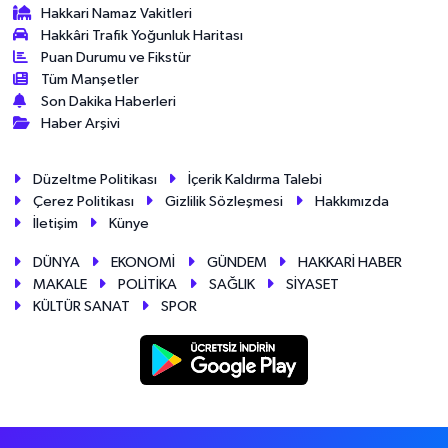
Hakkari Namaz Vakitleri
Hakkâri Trafik Yoğunluk Haritası
Puan Durumu ve Fikstür
Tüm Manşetler
Son Dakika Haberleri
Haber Arşivi
Düzeltme Politikası
İçerik Kaldırma Talebi
Çerez Politikası
Gizlilik Sözleşmesi
Hakkımızda
İletişim
Künye
DÜNYA
EKONOMİ
GÜNDEM
HAKKARİ HABER
MAKALE
POLİTİKA
SAĞLIK
SİYASET
KÜLTÜR SANAT
SPOR