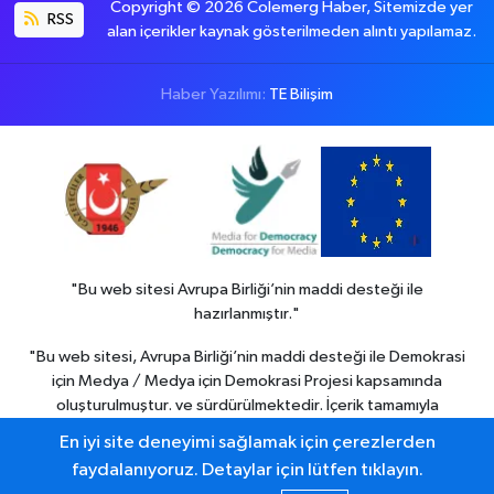
Copyright © 2026 Colemerg Haber, Sitemizde yer
RSS
alan içerikler kaynak gösterilmeden alıntı yapılamaz.
Haber Yazılımı:
TE Bilişim
"Bu web sitesi Avrupa Birliği’nin maddi desteği ile
hazırlanmıştır."
"Bu web sitesi, Avrupa Birliği’nin maddi desteği ile Demokrasi
için Medya / Medya için Demokrasi Projesi kapsamında
oluşturulmuştur. ve sürdürülmektedir. İçerik tamamıyla
Colemerg Haber
sorumluluğu altındadır ve Avrupa birliği’nin
En iyi site deneyimi sağlamak için çerezlerden
görüşlerini yansıtmak zorunda değildir."
faydalanıyoruz. Detaylar için lütfen tıklayın.