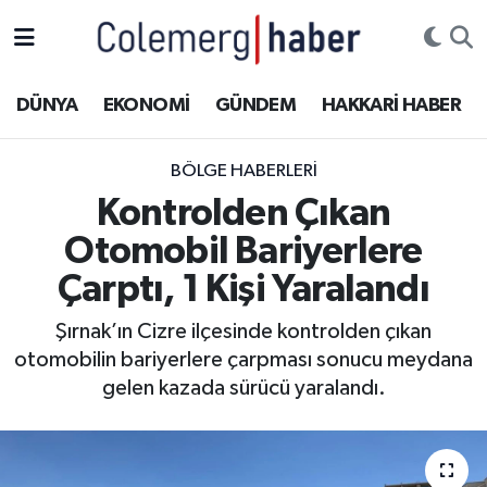
Kurdi
Hakkâri Nöbetçi Eczaneler
DÜNYA
EKONOMİ
GÜNDEM
HAKKARİ HABER
ASAYİŞ
Hakkâri Hava Durumu
BÖLGE HABERLERI
ÇOCUK
Hakkari Namaz Vakitleri
Kontrolden Çıkan
Otomobil Bariyerlere
DOĞA
Hakkâri Trafik Yoğunluk Haritası
Çarptı, 1 Kişi Yaralandı
DÜNYA
Süper Lig Puan Durumu ve Fikstür
Şırnak’ın Cizre ilçesinde kontrolden çıkan
otomobilin bariyerlere çarpması sonucu meydana
EĞİTİM
Tüm Manşetler
gelen kazada sürücü yaralandı.
EKONOMİ
Son Dakika Haberleri
GÜNDEM
Haber Arşivi