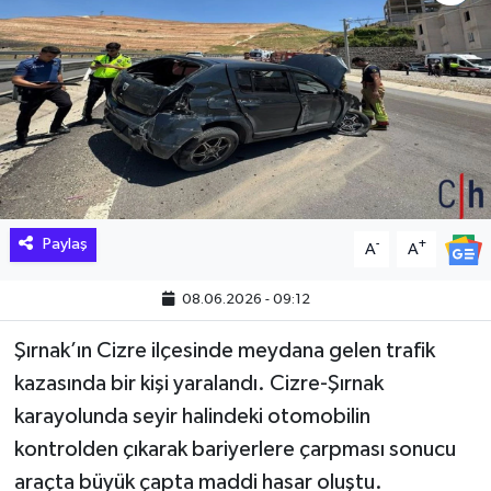
Hakkari Haber
İLGİNÇ HABERLER
KADIN
KÜLTÜR SANAT
Paylaş
-
+
A
A
MAGAZİN
08.06.2026 - 09:12
MAKALE
Şırnak’ın Cizre ilçesinde meydana gelen trafik
POLİTİKA
kazasında bir kişi yaralandı. Cizre-Şırnak
karayolunda seyir halindeki otomobilin
REKLAM
kontrolden çıkarak bariyerlere çarpması sonucu
araçta büyük çapta maddi hasar oluştu.
SAĞLIK