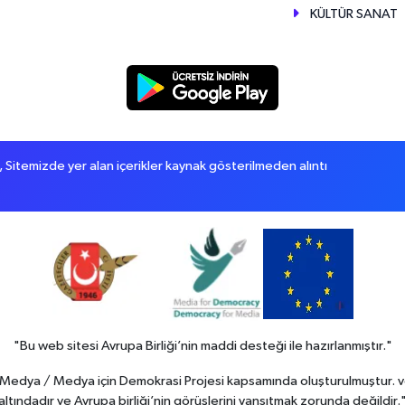
KÜLTÜR SANAT
itemizde yer alan içerikler kaynak gösterilmeden alıntı
"Bu web sitesi Avrupa Birliği’nin maddi desteği ile hazırlanmıştır."
in Medya / Medya için Demokrasi Projesi kapsamında oluşturulmuştur. v
altındadır ve Avrupa birliği’nin görüşlerini yansıtmak zorunda değildir.