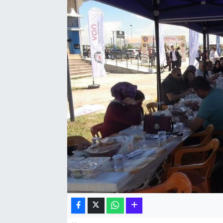
Hakkari Haber
İLGİNÇ HABERLER
KADIN
KÜLTÜR SANAT
MAGAZİN
MAKALE
POLİTİKA
REKLAM
SAĞLIK