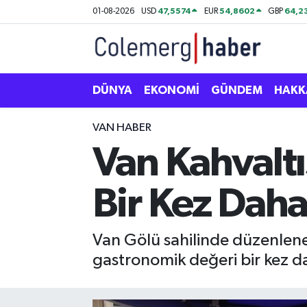
47,5574
54,8602
64,2
01-08-2026
USD
EUR
GBP
Kurdi
Hakkâri Nöbetçi Eczaneler
ASAYİŞ
Hakkâri Hava Durumu
DÜNYA
EKONOMİ
GÜNDEM
HAKK
ÇOCUK
Hakkari Namaz Vakitleri
VAN HABER
Van Kahvalt
DOĞA
Hakkâri Trafik Yoğunluk Haritası
Bir Kez Dah
DÜNYA
Süper Lig Puan Durumu ve Fikstür
EĞİTİM
Tüm Manşetler
Van Gölü sahilinde düzenlene
gastronomik değeri bir kez d
EKONOMİ
Son Dakika Haberleri
GÜNDEM
Haber Arşivi