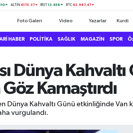
310
6175.37
13.458
62.987,47
ALTIN
BİST
BTC
Foto Galeri
Video
Yazarlar
Kurdi
ARİ HABER
POLİTİKA
SAĞLIK
MAGAZİN
SPOR
Ö
ısı Dünya Kahvalt
a Göz Kamaştırdı
n Dünya Kahvaltı Günü etkinliğinde Van ka
aha vurgulandı.