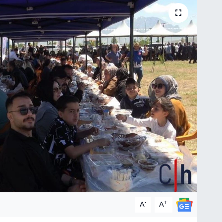
-
+
A
A