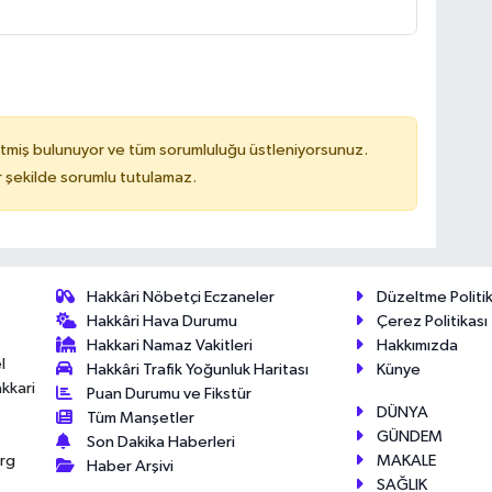
tmiş bulunuyor ve tüm sorumluluğu üstleniyorsunuz.
 şekilde sorumlu tutulamaz.
Hakkâri Nöbetçi Eczaneler
Düzeltme Politik
Hakkâri Hava Durumu
Çerez Politikası
Hakkari Namaz Vakitleri
Hakkımızda
l
Hakkâri Trafik Yoğunluk Haritası
Künye
akkari
Puan Durumu ve Fikstür
DÜNYA
Tüm Manşetler
GÜNDEM
Son Dakika Haberleri
MAKALE
érg
Haber Arşivi
SAĞLIK