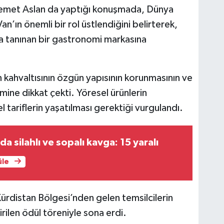
emet Aslan da yaptığı konuşmada, Dünya
n’ın önemli bir rol üstlendiğini belirterek,
da tanınan bir gastronomi markasına
 kahvaltısının özgün yapısının korunmasının ve
mine dikkat çekti. Yöresel ürünlerin
 tariflerin yaşatılması gerektiği vurgulandı.
nda silahlı ve sopalı kavga: 15 yaralı
üle
Kürdistan Bölgesi’nden gelen temsilcilerin
rilen ödül töreniyle sona erdi.