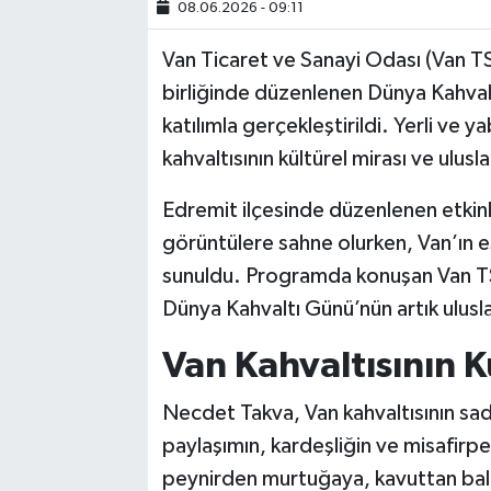
08.06.2026 - 09:11
SİYASET
Van Ticaret ve Sanayi Odası (Van TS
birliğinde düzenlenen Dünya Kahvalt
SPOR
katılımla gerçekleştirildi. Yerli ve 
kahvaltısının kültürel mirası ve ulusl
TARİH
Edremit ilçesinde düzenlenen etkinli
TEKNOLOJİ
görüntülere sahne olurken, Van’ın eş
sunuldu. Programda konuşan Van T
YAŞAM
Dünya Kahvaltı Günü’nün artık ulusla
Van Kahvaltısının K
Necdet Takva, Van kahvaltısının sa
paylaşımın, kardeşliğin ve misafirpe
peynirden murtuğaya, kavuttan bal