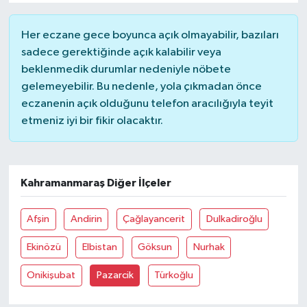
SİYASET
Her eczane gece boyunca açık olmayabilir, bazıları
sadece gerektiğinde açık kalabilir veya
SPOR
beklenmedik durumlar nedeniyle nöbete
gelemeyebilir. Bu nedenle, yola çıkmadan önce
TARİH
eczanenin açık olduğunu telefon aracılığıyla teyit
etmeniz iyi bir fikir olacaktır.
TEKNOLOJİ
YAŞAM
Kahramanmaraş Diğer İlçeler
Afşin
Andirin
Çağlayancerit
Dulkadiroğlu
Ekinözü
Elbistan
Göksun
Nurhak
Onikişubat
Pazarcik
Türkoğlu