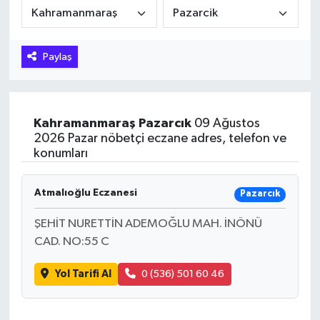
Hakkari Haber
Paylaş
İLGİNÇ HABERLER
KADIN
Kahramanmaraş
Pazarcık
09 Ağustos
KÜLTÜR SANAT
2026 Pazar nöbetçi eczane adres, telefon ve
konumları
MAGAZİN
Atmalıoğlu Eczanesi
Pazarcık
MAKALE
ŞEHİT NURETTİN ADEMOĞLU MAH. İNÖNÜ
CAD. NO:55 C
POLİTİKA
Yol Tarifi Al
0 (536) 501 60 46
REKLAM
SAĞLIK