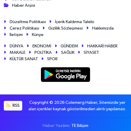
Haber Arşivi
Düzeltme Politikası
İçerik Kaldırma Talebi
Çerez Politikası
Gizlilik Sözleşmesi
Hakkımızda
İletişim
Künye
DÜNYA
EKONOMİ
GÜNDEM
HAKKARİ HABER
MAKALE
POLİTİKA
SAĞLIK
SİYASET
KÜLTÜR SANAT
SPOR
Copyright © 2026 Colemerg Haber, Sitemizde yer
RSS
alan içerikler kaynak gösterilmeden alıntı yapılamaz.
Haber Yazılımı:
TE Bilişim