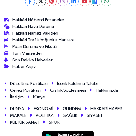
Hakkâri Nöbetçi Eczaneler
Hakkâri Hava Durumu
Hakkari Namaz Vakitleri
Hakkâri Trafik Yoğunluk Haritası
Puan Durumu ve Fikstür
Tüm Manşetler
Son Dakika Haberleri
Haber Arşivi
Düzeltme Politikası
İçerik Kaldırma Talebi
Çerez Politikası
Gizlilik Sözleşmesi
Hakkımızda
İletişim
Künye
DÜNYA
EKONOMİ
GÜNDEM
HAKKARİ HABER
MAKALE
POLİTİKA
SAĞLIK
SİYASET
KÜLTÜR SANAT
SPOR