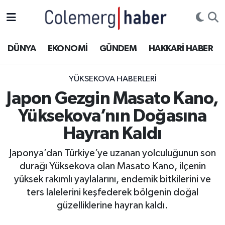
Kurdi
Hakkâri Nöbetçi Eczaneler
DÜNYA
EKONOMİ
GÜNDEM
HAKKARİ HABER
ASAYİŞ
Hakkâri Hava Durumu
YÜKSEKOVA HABERLERI
ÇOCUK
Hakkari Namaz Vakitleri
Japon Gezgin Masato Kano,
Yüksekova’nın Doğasına
DOĞA
Hakkâri Trafik Yoğunluk Haritası
Hayran Kaldı
DÜNYA
Süper Lig Puan Durumu ve Fikstür
Japonya’dan Türkiye’ye uzanan yolculuğunun son
durağı Yüksekova olan Masato Kano, ilçenin
EĞİTİM
Tüm Manşetler
yüksek rakımlı yaylalarını, endemik bitkilerini ve
EKONOMİ
Son Dakika Haberleri
ters lalelerini keşfederek bölgenin doğal
güzelliklerine hayran kaldı.
GÜNDEM
Haber Arşivi