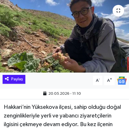
Hakkari Haber
İLGİNÇ HABERLER
KADIN
KÜLTÜR SANAT
MAGAZİN
Paylaş
-
+
A
A
MAKALE
20.05.2026 - 11:10
POLİTİKA
Hakkari’nin Yüksekova ilçesi, sahip olduğu doğal
REKLAM
zenginlikleriyle yerli ve yabancı ziyaretçilerin
ilgisini çekmeye devam ediyor. Bu kez ilçenin
SAĞLIK