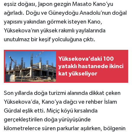
eşsiz doğası, Japon gezgin Masato Kano’yu
ağırladı. Doğu ve Güneydoğu Anadolu’nun doğal
SİYASET
yapısını yakından görmek isteyen Kano,
SPOR
Yüksekova’nın yüksek rakımlı yaylalarında
unutulmaz bir keşif yolculuğuna çıktı.
TARİH
Yüksekova’daki 100
TEKNOLOJİ
yataklı hastanede ikinci
kat yükseliyor
YAŞAM
Son yıllarda doğa turizmi alanında dikkat çeken
Yüksekova’da, Kano’ya dağcı ve rehber İslam
Gürdal eşlik etti. Miçiç köyü kırsalında
gerçekleştirilen doğa yürüyüşünde
kilometrelerce süren parkurlar aşılırken, bölgenin