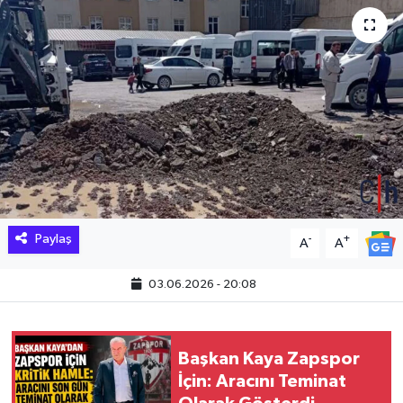
Hakkari Haber
İLGİNÇ HABERLER
KADIN
KÜLTÜR SANAT
MAGAZİN
Paylaş
-
+
A
A
MAKALE
03.06.2026 - 20:08
POLİTİKA
REKLAM
Başkan Kaya Zapspor
İçin: Aracını Teminat
SAĞLIK