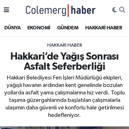
Kurdi
Hakkâri Nöbetçi Eczaneler
DÜNYA
EKONOMİ
GÜNDEM
HAKKARİ HABER
ASAYİŞ
Hakkâri Hava Durumu
HAKKARI HABER
ÇOCUK
Hakkari Namaz Vakitleri
Hakkari’de Yağış Sonrası
Asfalt Seferberliği
DOĞA
Hakkâri Trafik Yoğunluk Haritası
Hakkari Belediyesi Fen İşleri Müdürlüğü ekipleri,
DÜNYA
Süper Lig Puan Durumu ve Fikstür
yağışlı havanın ardından kent genelinde bozulan
yollarda asfalt yama çalışmalarına hız verdi. Toplu
EĞİTİM
Tüm Manşetler
taşıma güzergahlarında başlatılan çalışmalarla
ulaşımın daha güvenli ve konforlu hale getirilmesi
EKONOMİ
Son Dakika Haberleri
hedefleniyor.
GÜNDEM
Haber Arşivi