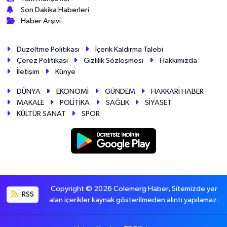
Son Dakika Haberleri
Haber Arşivi
Düzeltme Politikası
İçerik Kaldırma Talebi
Çerez Politikası
Gizlilik Sözleşmesi
Hakkımızda
İletişim
Künye
DÜNYA
EKONOMİ
GÜNDEM
HAKKARİ HABER
MAKALE
POLİTİKA
SAĞLIK
SİYASET
KÜLTÜR SANAT
SPOR
Copyright © 2026 Colemerg Haber, Sitemizde yer
RSS
alan içerikler kaynak gösterilmeden alıntı yapılamaz.