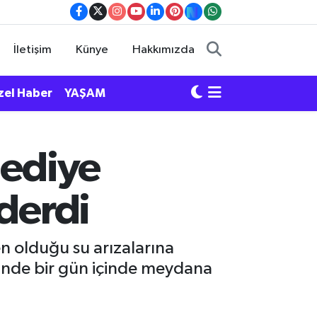
İletişim
Künye
Hakkımızda
zel Haber
YAŞAM
lediye
iderdi
den olduğu su arızalarına
linde bir gün içinde meydana