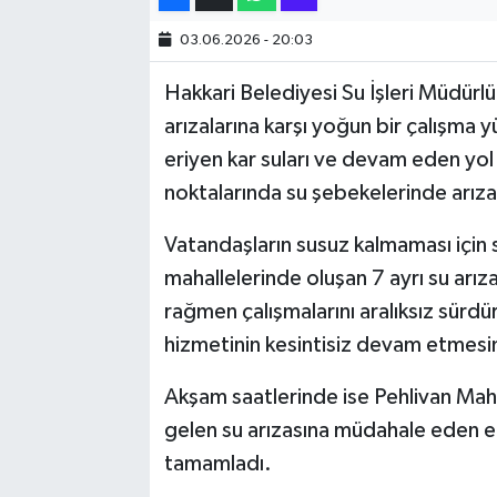
03.06.2026 - 20:03
SİYASET
Hakkari Belediyesi Su İşleri Müdürl
SPOR
arızalarına karşı yoğun bir çalışma y
eriyen kar suları ve devam eden yol i
TARİH
noktalarında su şebekelerinde arız
TEKNOLOJİ
Vatandaşların susuz kalmaması için s
mahallelerinde oluşan 7 ayrı su arız
YAŞAM
rağmen çalışmalarını aralıksız sürdü
hizmetinin kesintisiz devam etmesin
Akşam saatlerinde ise Pehlivan Mah
gelen su arızasına müdahale eden ek
tamamladı.