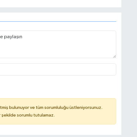
tmiş bulunuyor ve tüm sorumluluğu üstleniyorsunuz.
 şekilde sorumlu tutulamaz.