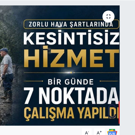
-
+
A
A