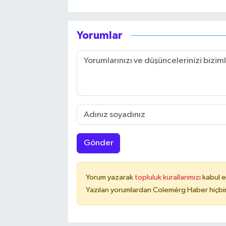
Yorumlar
Gönder
Yorum yazarak
topluluk kurallarımızı
kabul e
Yazılan yorumlardan Colemérg Haber hiçbir