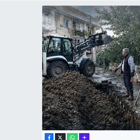
Hakkari Haber
İLGİNÇ HABERLER
KADIN
KÜLTÜR SANAT
MAGAZİN
MAKALE
POLİTİKA
REKLAM
SAĞLIK