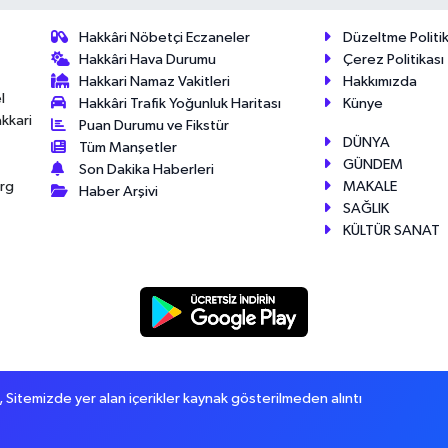
Hakkâri Nöbetçi Eczaneler
Düzeltme Politik
Hakkâri Hava Durumu
Çerez Politikası
Hakkari Namaz Vakitleri
Hakkımızda
l
Hakkâri Trafik Yoğunluk Haritası
Künye
akkari
Puan Durumu ve Fikstür
DÜNYA
Tüm Manşetler
GÜNDEM
Son Dakika Haberleri
MAKALE
érg
Haber Arşivi
SAĞLIK
KÜLTÜR SANAT
itemizde yer alan içerikler kaynak gösterilmeden alıntı