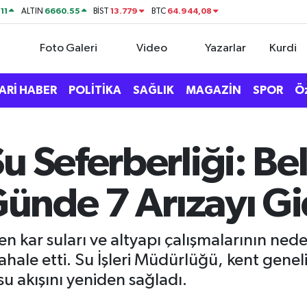
11
6660.55
13.779
64.944,08
ALTIN
BİST
BTC
Foto Galeri
Video
Yazarlar
Kurdi
ARİ HABER
POLİTİKA
SAĞLIK
MAGAZİN
SPOR
Ö
u Seferberliği: Be
 Günde 7 Arızayı G
iyen kar suları ve altyapı çalışmalarının ne
ahale etti. Su İşleri Müdürlüğü, kent gene
su akışını yeniden sağladı.