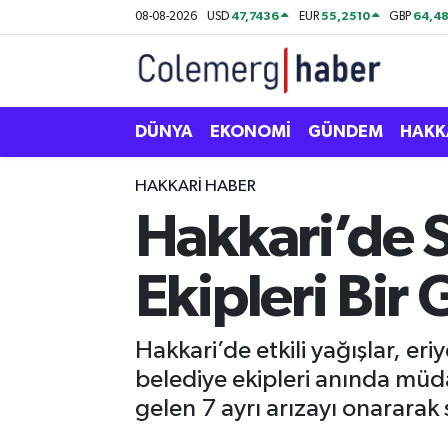
47,7436
55,2510
64,48
08-08-2026
USD
EUR
GBP
Kurdi
Hakkâri Nöbetçi Eczaneler
ASAYİŞ
Hakkâri Hava Durumu
DÜNYA
EKONOMİ
GÜNDEM
HAKK
ÇOCUK
Hakkari Namaz Vakitleri
HAKKARI HABER
Hakkari’de S
DOĞA
Hakkâri Trafik Yoğunluk Haritası
Ekipleri Bir
DÜNYA
Süper Lig Puan Durumu ve Fikstür
EĞİTİM
Tüm Manşetler
Hakkari’de etkili yağışlar, er
belediye ekipleri anında müd
EKONOMİ
Son Dakika Haberleri
gelen 7 ayrı arızayı onararak 
GÜNDEM
Haber Arşivi