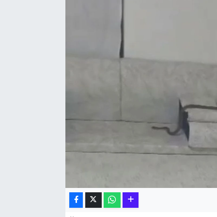
Hakkari Haber
İLGİNÇ HABERLER
KADIN
KÜLTÜR SANAT
MAGAZİN
MAKALE
POLİTİKA
REKLAM
SAĞLIK