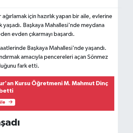
ağırlamak için hazırlık yapan bir aile, evlerine
anik yaşadı. Başkaya Mahallesi'nde meydana
meden evden çıkarmayı başardı.
 saatlerinde Başkaya Mahallesi'nde yaşandı.
landırmak amacıyla pencereleri açan Sönmez
duğunu fark etti.
Kur'an Kursu Öğretmeni M. Mahmut Dinç
betti
üle
aşadı