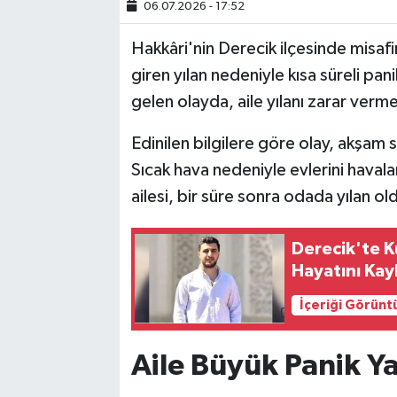
06.07.2026 - 17:52
SİYASET
Hakkâri'nin Derecik ilçesinde misafir 
giren yılan nedeniyle kısa süreli p
SPOR
gelen olayda, aile yılanı zarar ver
TARİH
Edinilen bilgilere göre olay, akşam
Sıcak hava nedeniyle evlerini hava
TEKNOLOJİ
ailesi, bir süre sonra odada yılan ol
YAŞAM
Derecik'te 
Hayatını Kay
İçeriği Görünt
Aile Büyük Panik Y