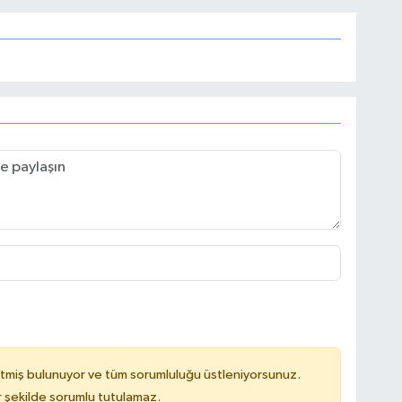
tmiş bulunuyor ve tüm sorumluluğu üstleniyorsunuz.
 şekilde sorumlu tutulamaz.