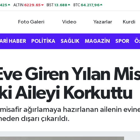
0425
6229.65
13.688
64.217,96
ALTIN
BİST
BTC
Foto Galeri
Video
Yazarlar
Kurdi
ARİ HABER
POLİTİKA
SAĞLIK
MAGAZİN
SPOR
Ö
ve Giren Yılan Mis
ki Aileyi Korkuttu
misafir ağırlamaya hazırlanan ailenin evine
eden dışarı çıkarıldı.