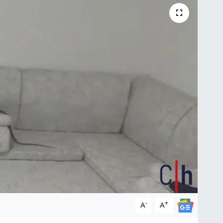
-
+
A
A