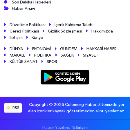
Son Dakika Haberleri
Haber Arşivi
Düzeltme Politikası
İçerik Kaldırma Talebi
Çerez Politikası
Gizlilik Sözleşmesi
Hakkımızda
İletişim
Künye
DÜNYA
EKONOMİ
GÜNDEM
HAKKARİ HABER
MAKALE
POLİTİKA
SAĞLIK
SİYASET
KÜLTÜR SANAT
SPOR
Copyright © 2026 Colemerg Haber, Sitemizde yer
RSS
alan içerikler kaynak gösterilmeden alıntı yapılamaz.
Haber Yazılımı:
TE Bilişim