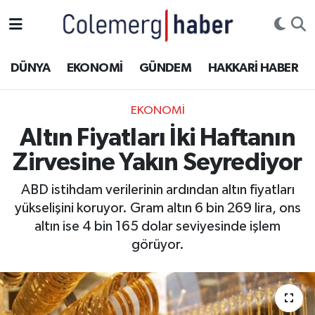
Kurdi
Hakkâri Nöbetçi Eczaneler
DÜNYA
EKONOMİ
GÜNDEM
HAKKARİ HABER
ASAYİŞ
Hakkâri Hava Durumu
EKONOMİ
ÇOCUK
Hakkari Namaz Vakitleri
Altın Fiyatları İki Haftanın
Zirvesine Yakın Seyrediyor
DOĞA
Hakkâri Trafik Yoğunluk Haritası
ABD istihdam verilerinin ardından altın fiyatları
DÜNYA
Süper Lig Puan Durumu ve Fikstür
yükselişini koruyor. Gram altın 6 bin 269 lira, ons
altın ise 4 bin 165 dolar seviyesinde işlem
EĞİTİM
Tüm Manşetler
görüyor.
EKONOMİ
Son Dakika Haberleri
GÜNDEM
Haber Arşivi