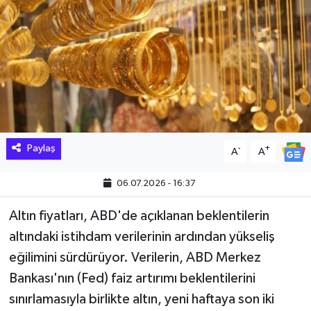
Hakkari Haber
İLGİNÇ HABERLER
KADIN
KÜLTÜR SANAT
Paylaş
-
+
A
A
MAGAZİN
06.07.2026 - 16:37
MAKALE
Altın fiyatları, ABD'de açıklanan beklentilerin
altındaki istihdam verilerinin ardından yükseliş
POLİTİKA
eğilimini sürdürüyor. Verilerin, ABD Merkez
REKLAM
Bankası'nın (Fed) faiz artırımı beklentilerini
sınırlamasıyla birlikte altın, yeni haftaya son iki
SAĞLIK