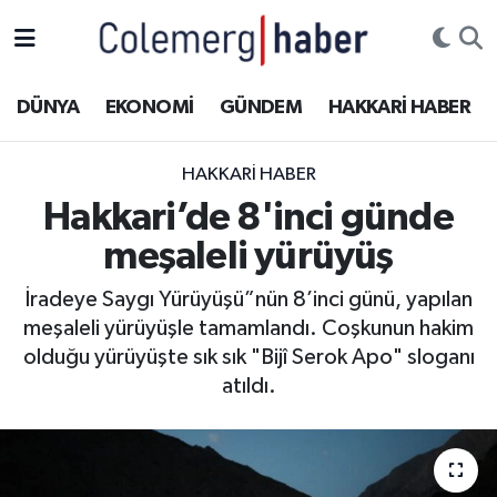
Kurdi
Hakkâri Nöbetçi Eczaneler
DÜNYA
EKONOMİ
GÜNDEM
HAKKARİ HABER
ASAYİŞ
Hakkâri Hava Durumu
HAKKARI HABER
ÇOCUK
Hakkari Namaz Vakitleri
Hakkari’de 8'inci günde
meşaleli yürüyüş
DOĞA
Hakkâri Trafik Yoğunluk Haritası
İradeye Saygı Yürüyüşü”nün 8’inci günü, yapılan
DÜNYA
Süper Lig Puan Durumu ve Fikstür
meşaleli yürüyüşle tamamlandı. Coşkunun hakim
olduğu yürüyüşte sık sık "Bijî Serok Apo" sloganı
EĞİTİM
Tüm Manşetler
atıldı.
EKONOMİ
Son Dakika Haberleri
GÜNDEM
Haber Arşivi