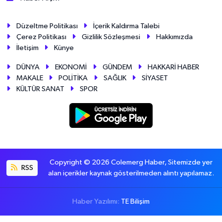
Düzeltme Politikası
İçerik Kaldırma Talebi
Çerez Politikası
Gizlilik Sözleşmesi
Hakkımızda
İletişim
Künye
DÜNYA
EKONOMİ
GÜNDEM
HAKKARİ HABER
MAKALE
POLİTİKA
SAĞLIK
SİYASET
KÜLTÜR SANAT
SPOR
Copyright © 2026 Colemerg Haber, Sitemizde yer
RSS
alan içerikler kaynak gösterilmeden alıntı yapılamaz.
Haber Yazılımı:
TE Bilişim