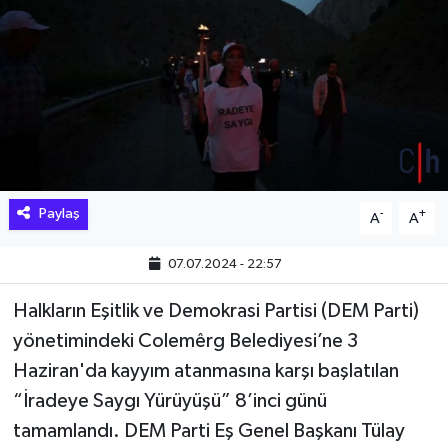
Hakkari Haber
İLGİNÇ HABERLER
KADIN
KÜLTÜR SANAT
Paylaş
-
+
A
A
MAGAZİN
07.07.2024 - 22:57
MAKALE
Halkların Eşitlik ve Demokrasi Partisi (DEM Parti)
yönetimindeki Colemêrg Belediyesi’ne 3
POLİTİKA
Haziran'da kayyım atanmasına karşı başlatılan
REKLAM
“İradeye Saygı Yürüyüşü” 8’inci günü
tamamlandı. DEM Parti Eş Genel Başkanı Tülay
SAĞLIK