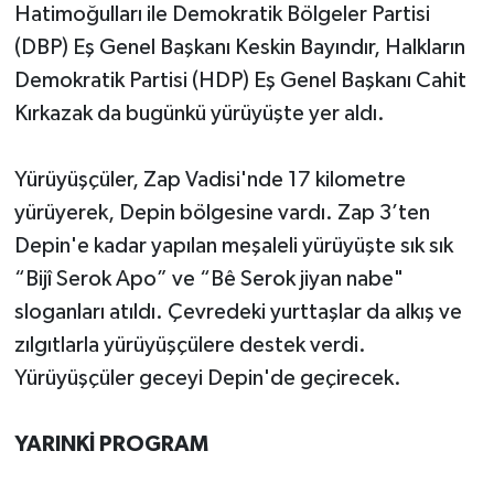
Hatimoğulları ile Demokratik Bölgeler Partisi
(DBP) Eş Genel Başkanı Keskin Bayındır, Halkların
SİYASET
Demokratik Partisi (HDP) Eş Genel Başkanı Cahit
SPOR
Kırkazak da bugünkü yürüyüşte yer aldı.
TARİH
Yürüyüşçüler, Zap Vadisi'nde 17 kilometre
yürüyerek, Depin bölgesine vardı. Zap 3’ten
TEKNOLOJİ
Depin'e kadar yapılan meşaleli yürüyüşte sık sık
YAŞAM
“Bijî Serok Apo” ve “Bê Serok jiyan nabe"
sloganları atıldı. Çevredeki yurttaşlar da alkış ve
zılgıtlarla yürüyüşçülere destek verdi.
Yürüyüşçüler geceyi Depin'de geçirecek.
YARINKİ PROGRAM