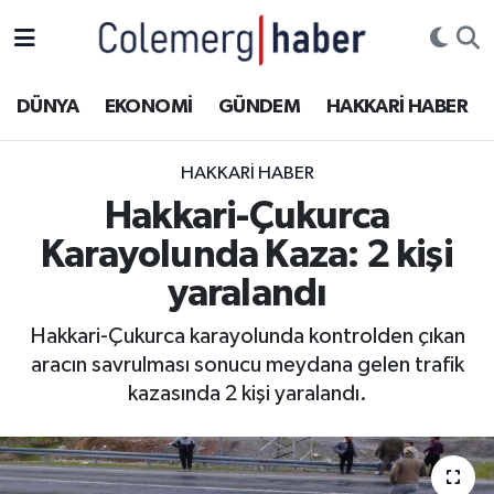
Kurdi
Hakkâri Nöbetçi Eczaneler
DÜNYA
EKONOMİ
GÜNDEM
HAKKARİ HABER
ASAYİŞ
Hakkâri Hava Durumu
HAKKARI HABER
ÇOCUK
Hakkari Namaz Vakitleri
Hakkari-Çukurca
Karayolunda Kaza: 2 kişi
DOĞA
Hakkâri Trafik Yoğunluk Haritası
yaralandı
DÜNYA
Süper Lig Puan Durumu ve Fikstür
Hakkari-Çukurca karayolunda kontrolden çıkan
aracın savrulması sonucu meydana gelen trafik
EĞİTİM
Tüm Manşetler
kazasında 2 kişi yaralandı.
EKONOMİ
Son Dakika Haberleri
GÜNDEM
Haber Arşivi