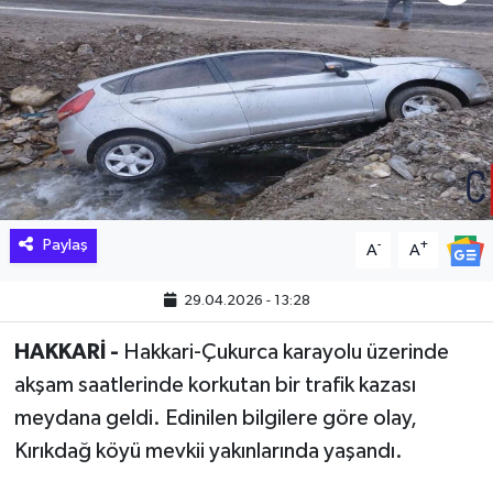
Hakkari Haber
İLGİNÇ HABERLER
KADIN
KÜLTÜR SANAT
Paylaş
-
+
A
A
MAGAZİN
29.04.2026 - 13:28
MAKALE
HAKKARİ -
Hakkari-Çukurca karayolu üzerinde
POLİTİKA
akşam saatlerinde korkutan bir trafik kazası
meydana geldi. Edinilen bilgilere göre olay,
REKLAM
Kırıkdağ köyü mevkii yakınlarında yaşandı.
SAĞLIK