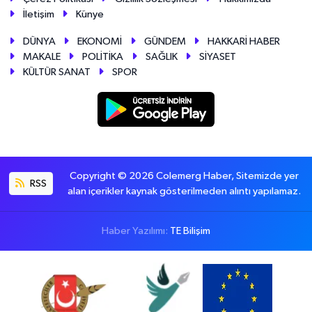
İletişim
Künye
DÜNYA
EKONOMİ
GÜNDEM
HAKKARİ HABER
MAKALE
POLİTİKA
SAĞLIK
SİYASET
KÜLTÜR SANAT
SPOR
Copyright © 2026 Colemerg Haber, Sitemizde yer
RSS
alan içerikler kaynak gösterilmeden alıntı yapılamaz.
Haber Yazılımı:
TE Bilişim