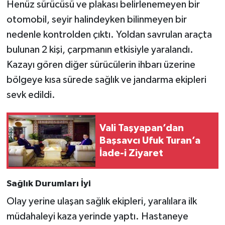
Henüz sürücüsü ve plakası belirlenemeyen bir
otomobil, seyir halindeyken bilinmeyen bir
SİYASET
nedenle kontrolden çıktı. Yoldan savrulan araçta
SPOR
bulunan 2 kişi, çarpmanın etkisiyle yaralandı.
Kazayı gören diğer sürücülerin ihbarı üzerine
TARİH
bölgeye kısa sürede sağlık ve jandarma ekipleri
sevk edildi.
TEKNOLOJİ
YAŞAM
Vali Taşyapan’dan
Başsavcı Ufuk Turan’a
İade-i Ziyaret
Sağlık Durumları İyi
Olay yerine ulaşan sağlık ekipleri, yaralılara ilk
müdahaleyi kaza yerinde yaptı. Hastaneye