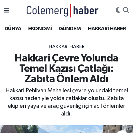
Kurdi
Hakkâri Nöbetçi Eczaneler
DÜNYA
EKONOMİ
GÜNDEM
HAKKARİ HABER
ASAYİŞ
Hakkâri Hava Durumu
HAKKARI HABER
ÇOCUK
Hakkari Namaz Vakitleri
Hakkari Çevre Yolunda
Temel Kazısı Çatlağı:
DOĞA
Hakkâri Trafik Yoğunluk Haritası
Zabıta Önlem Aldı
DÜNYA
Süper Lig Puan Durumu ve Fikstür
Hakkari Pehlivan Mahallesi çevre yolundaki temel
kazısı nedeniyle yolda çatlaklar oluştu. Zabıta
EĞİTİM
Tüm Manşetler
ekipleri yaya ve araç güvenliği için acil önlemler
EKONOMİ
Son Dakika Haberleri
aldı.
GÜNDEM
Haber Arşivi