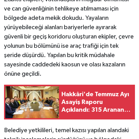
ve can güvenliğinin tehlikeye atılmaması için
bölgede adeta mekik dokudu. Yayaların
yürüyebileceği alanları bariyerlerle ayırarak
güvenli bir geçiş koridoru oluşturan ekipler, çevre
yolunun bu bölümünü ise araç trafiği için tek
şeride düşürdü. Yapılan bu kritik müdahale
sayesinde caddedeki kaosun ve olası kazaların
önüne geçildi.
Hakkâri'de Temmuz Ayı
Asayiş Raporu
Açıklandı: 315 Aranan
Şahıs Yakalandı
Belediye yetkilileri, temel kazısı yapılan alandaki