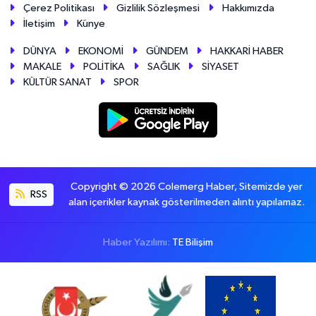
Çerez Politikası
Gizlilik Sözleşmesi
Hakkımızda
İletişim
Künye
DÜNYA
EKONOMİ
GÜNDEM
HAKKARİ HABER
MAKALE
POLİTİKA
SAĞLIK
SİYASET
KÜLTÜR SANAT
SPOR
Copyright © 2026 Colemerg Haber, Sitemizde yer
RSS
alan içerikler kaynak gösterilmeden alıntı yapılamaz.
Haber Yazılımı:
TE Bilişim