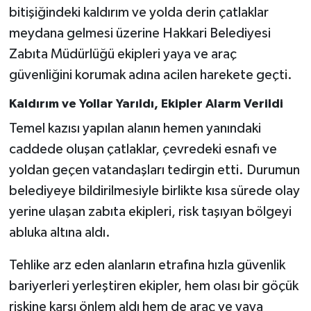
bitişiğindeki kaldırım ve yolda derin çatlaklar
SİYASET
meydana gelmesi üzerine Hakkari Belediyesi
Zabıta Müdürlüğü ekipleri yaya ve araç
SPOR
güvenliğini korumak adına acilen harekete geçti.
TARİH
Kaldırım ve Yollar Yarıldı, Ekipler Alarm Verildi
Temel kazısı yapılan alanın hemen yanındaki
TEKNOLOJİ
caddede oluşan çatlaklar, çevredeki esnafı ve
yoldan geçen vatandaşları tedirgin etti. Durumun
YAŞAM
belediyeye bildirilmesiyle birlikte kısa sürede olay
yerine ulaşan zabıta ekipleri, risk taşıyan bölgeyi
abluka altına aldı.
Tehlike arz eden alanların etrafına hızla güvenlik
bariyerleri yerleştiren ekipler, hem olası bir göçük
riskine karşı önlem aldı hem de araç ve yaya