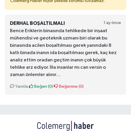
Colemérg Haber hiçbir şekilde sorumlu tutulamaz.
1 ay önce
DERHAL BOŞALTILMALI
Bence Eriklerin binasında tehlikede bir inşaat
mühendisi ve geoteknik uzmanı biri olarak bu
binasında acilen boşaltılması gerek yanındaki 8
katlı binada inanın ida boşaltılması gerek, kaç kez
analiz ettim oradan geçtim inanın çok büyük
tehlike arz ediyor. İlla insanlar mı can versin o
zaman önlemler alınır…
Yanıtla
Beğen (
0
)
Beğenme (
0
)