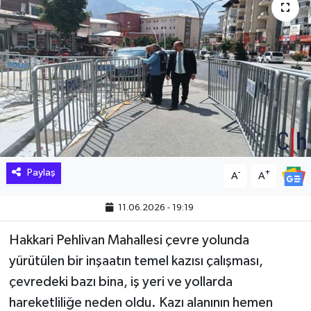
Hakkari Haber
İLGİNÇ HABERLER
KADIN
KÜLTÜR SANAT
MAGAZİN
Paylaş
-
+
A
A
MAKALE
11.06.2026 - 19:19
POLİTİKA
Hakkari Pehlivan Mahallesi çevre yolunda
yürütülen bir inşaatın temel kazısı çalışması,
REKLAM
çevredeki bazı bina, iş yeri ve yollarda
hareketliliğe neden oldu. Kazı alanının hemen
SAĞLIK