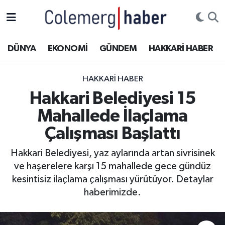
Kurdi
Hakkâri Nöbetçi Eczaneler
DÜNYA
EKONOMİ
GÜNDEM
HAKKARİ HABER
ASAYİŞ
Hakkâri Hava Durumu
HAKKARI HABER
ÇOCUK
Hakkari Namaz Vakitleri
Hakkari Belediyesi 15
Mahallede İlaçlama
DOĞA
Hakkâri Trafik Yoğunluk Haritası
Çalışması Başlattı
DÜNYA
Süper Lig Puan Durumu ve Fikstür
Hakkari Belediyesi, yaz aylarında artan sivrisinek
ve haşerelere karşı 15 mahallede gece gündüz
EĞİTİM
Tüm Manşetler
kesintisiz ilaçlama çalışması yürütüyor. Detaylar
EKONOMİ
Son Dakika Haberleri
haberimizde.
GÜNDEM
Haber Arşivi