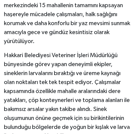
merkezindeki 15 mahallenin tamamını kapsayan
SİYASET
haşereyle mücadele çalışmaları, halk sağlığını
korumak ve daha konforlu bir yaz mevsimi sunmak
SPOR
amacıyla gece ve gündüz kesintisiz olarak
yürütülüyor.
TARİH
Hakkari Belediyesi Veteriner İşleri Müdürlüğü
TEKNOLOJİ
bünyesinde görev yapan deneyimli ekipler,
sineklerin larvalarını bıraktığı ve üreme kaynağı
YAŞAM
olan noktaları tek tek tespit ediyor. Çalışmalar
kapsamında özellikle mahalle aralarındaki dere
yatakları, çöp konteynerleri ve toplama alanları ile
bakımsız arsalar yakın takibe alındı. Sinek
oluşumunun önüne geçmek için su birikintilerinin
bulunduğu bölgelerde de yoğun bir kışlak ve larva