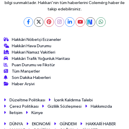
bilgi sunmaktadır. Hakkari'nin tüm haberlerini Colemérg haber ile
takip edebilirsiniz.
Hakkâri Nöbetçi Eczaneler
Hakkâri Hava Durumu
Hakkari Namaz Vakitleri
Hakkâri Trafik Yoğunluk Haritası
Puan Durumu ve Fikstür
Tüm Manşetler
Son Dakika Haberleri
Haber Arşivi
Düzeltme Politikası
İçerik Kaldırma Talebi
Çerez Politikası
Gizlilik Sözleşmesi
Hakkımızda
İletişim
Künye
DÜNYA
EKONOMİ
GÜNDEM
HAKKARİ HABER