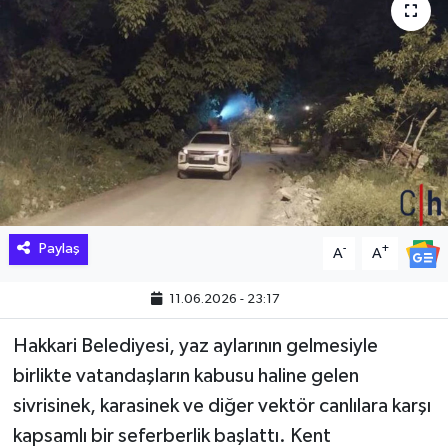
Hakkari Haber
İLGİNÇ HABERLER
KADIN
KÜLTÜR SANAT
MAGAZİN
Paylaş
-
+
A
A
MAKALE
11.06.2026 - 23:17
POLİTİKA
Hakkari Belediyesi, yaz aylarının gelmesiyle
birlikte vatandaşların kabusu haline gelen
REKLAM
sivrisinek, karasinek ve diğer vektör canlılara karşı
kapsamlı bir seferberlik başlattı. Kent
SAĞLIK