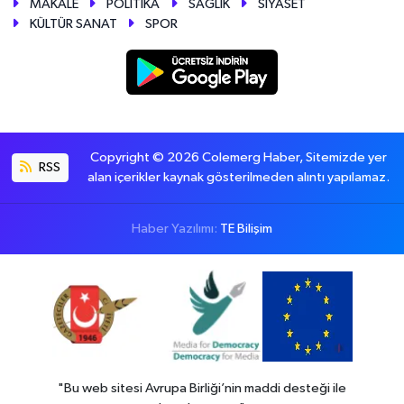
MAKALE
POLİTİKA
SAĞLIK
SİYASET
KÜLTÜR SANAT
SPOR
Copyright © 2026 Colemerg Haber, Sitemizde yer
RSS
alan içerikler kaynak gösterilmeden alıntı yapılamaz.
Haber Yazılımı:
TE Bilişim
"Bu web sitesi Avrupa Birliği’nin maddi desteği ile