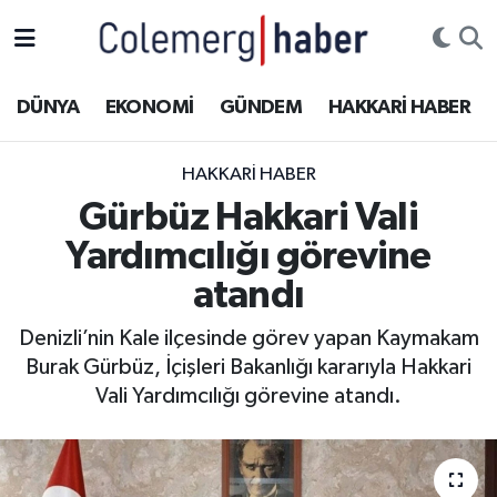
Kurdi
Hakkâri Nöbetçi Eczaneler
DÜNYA
EKONOMİ
GÜNDEM
HAKKARİ HABER
ASAYİŞ
Hakkâri Hava Durumu
HAKKARI HABER
ÇOCUK
Hakkari Namaz Vakitleri
Gürbüz Hakkari Vali
Yardımcılığı görevine
DOĞA
Hakkâri Trafik Yoğunluk Haritası
atandı
DÜNYA
Süper Lig Puan Durumu ve Fikstür
Denizli’nin Kale ilçesinde görev yapan Kaymakam
Burak Gürbüz, İçişleri Bakanlığı kararıyla Hakkari
EĞİTİM
Tüm Manşetler
Vali Yardımcılığı görevine atandı.
EKONOMİ
Son Dakika Haberleri
GÜNDEM
Haber Arşivi