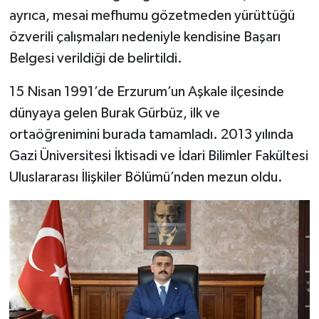
ayrıca, mesai mefhumu gözetmeden yürüttüğü
SİYASET
özverili çalışmaları nedeniyle kendisine Başarı
Belgesi verildiği de belirtildi.
SPOR
15 Nisan 1991’de Erzurum’un Aşkale ilçesinde
TARİH
dünyaya gelen Burak Gürbüz, ilk ve
ortaöğrenimini burada tamamladı. 2013 yılında
TEKNOLOJİ
Gazi Üniversitesi İktisadi ve İdari Bilimler Fakültesi
Uluslararası İlişkiler Bölümü’nden mezun oldu.
YAŞAM