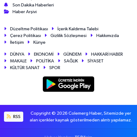
Son Dakika Haberleri
Haber Arşivi
Düzeltme Politikası
İçerik Kaldırma Talebi
Çerez Politikası
Gizlilik Sözleşmesi
Hakkımızda
İletişim
Künye
DÜNYA
EKONOMİ
GÜNDEM
HAKKARİ HABER
MAKALE
POLİTİKA
SAĞLIK
SİYASET
KÜLTÜR SANAT
SPOR
Copyright © 2026 Colemerg Haber, Sitemizde yer
RSS
alan içerikler kaynak gösterilmeden alıntı yapılamaz.