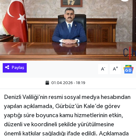
Hakkari Haber
İLGİNÇ HABERLER
KADIN
KÜLTÜR SANAT
Paylaş
-
+
A
A
MAGAZİN
01.04.2026 - 18:19
MAKALE
Denizli Valiliği’nin resmi sosyal medya hesabından
POLİTİKA
yapılan açıklamada, Gürbüz’ün Kale’de görev
yaptığı süre boyunca kamu hizmetlerinin etkin,
REKLAM
düzenli ve koordineli şekilde yürütülmesine
önemli katkılar sağladığı ifade edildi. Açıklamada
SAĞLIK