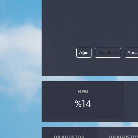
Hakkari Haber
İLGİNÇ HABERLER
KADIN
Ağın
Alacakaya
Arıca
KÜLTÜR SANAT
MAGAZİN
MAKALE
NEM
%14
POLİTİKA
REKLAM
SAĞLIK
08 AĞUSTOS
09 AĞUSTO