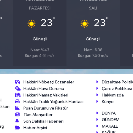
PAZARTESI
SALI
°
°
°
23
23
Güneşli
Güneşli
Nem: %43
Nem: %38
s
Rüzgar: 4.61 m/s
Rüzgar: 7.50 m/s
Hakkâri Nöbetçi Eczaneler
Düzeltme Politik
Hakkâri Hava Durumu
Çerez Politikası
Hakkari Namaz Vakitleri
Hakkımızda
l
Hakkâri Trafik Yoğunluk Haritası
Künye
akkari
Puan Durumu ve Fikstür
DÜNYA
Tüm Manşetler
GÜNDEM
Son Dakika Haberleri
MAKALE
érg
Haber Arşivi
SAĞLIK