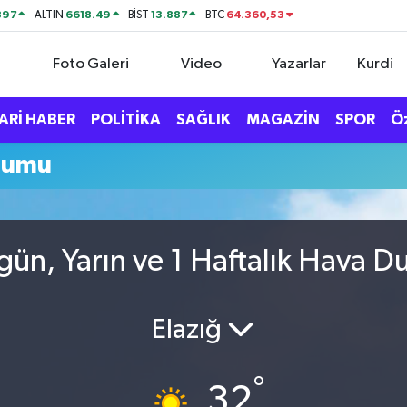
897
6618.49
13.887
64.360,53
ALTIN
BİST
BTC
Foto Galeri
Video
Yazarlar
Kurdi
ARİ HABER
POLİTİKA
SAĞLIK
MAGAZİN
SPOR
Ö
rumu
ün, Yarın ve 1 Haftalık Hava 
Elazığ
°
32