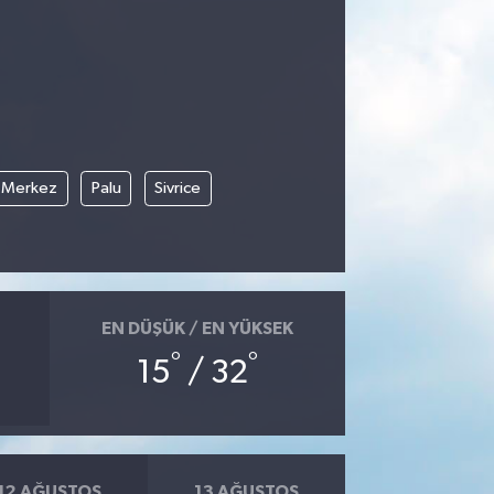
Merkez
Palu
Sivrice
EN DÜŞÜK / EN YÜKSEK
°
°
15
/ 32
12 AĞUSTOS
13 AĞUSTOS