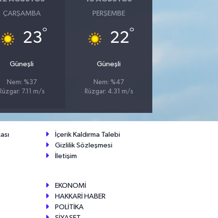
ÇARŞAMBA
PERŞEMBE
°
°
23
22
Güneşli
Güneşli
Nem: %37
Nem: %47
Rüzgar: 7.11 m/s
Rüzgar: 4.31 m/s
ası
İçerik Kaldırma Talebi
Gizlilik Sözleşmesi
İletişim
EKONOMİ
HAKKARİ HABER
POLİTİKA
SİYASET