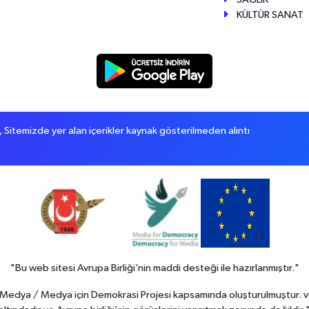
KÜLTÜR SANAT
itemizde yer alan içerikler kaynak gösterilmeden alıntı
"Bu web sitesi Avrupa Birliği’nin maddi desteği ile hazırlanmıştır."
in Medya / Medya için Demokrasi Projesi kapsamında oluşturulmuştur. v