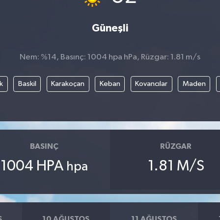
Güneşli
Nem: %14, Basınç: 1004 hpa hPa, Rüzgar: 1.81 m/s
k
Baskil
Karakoçan
Keban
Kovancılar
Maden
BASINÇ
RÜZGAR
1004 HPA
1.81 M/S
hpa
S
10 AĞUSTOS
11 AĞUSTOS