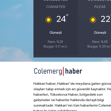
CUMARTESI
PAZAR
SİYASET
°
24
22
SPOR
Güneşli
Güneşli
TARİH
Nem: %26
Nem: %46
Rüzgar: 5.11 m/s
Rüzgar: 5.39 m/
TEKNOLOJİ
YAŞAM
Hakkari haber, Hakkari'de meydana gelen günce
olayları takip etmek için en güvenilir kaynaktır. H
haberleri, Yüksekova Haber, bölgedeki son
gelişmeler ve haberler hakkında detaylı bilgi
sunmaktadır. Hakkari'nin tüm haberlerini Colem
haber ile takip edebilirsiniz.