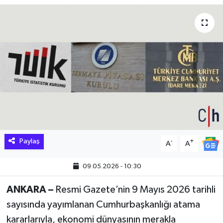
Hakkari Haber
İLGİNÇ HABERLER
KADIN
KÜLTÜR SANAT
MAGAZİN
Paylaş
-
+
A
A
MAKALE
09.05.2026 - 10:30
POLİTİKA
ANKARA –
Resmi Gazete’nin 9 Mayıs 2026 tarihli
REKLAM
sayısında yayımlanan Cumhurbaşkanlığı atama
kararlarıyla, ekonomi dünyasının merakla
SAĞLIK