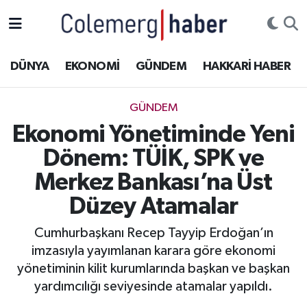
Kurdi
Hakkâri Nöbetçi Eczaneler
DÜNYA
EKONOMİ
GÜNDEM
HAKKARİ HABER
ASAYİŞ
Hakkâri Hava Durumu
GÜNDEM
ÇOCUK
Hakkari Namaz Vakitleri
Ekonomi Yönetiminde Yeni
Dönem: TÜİK, SPK ve
DOĞA
Hakkâri Trafik Yoğunluk Haritası
Merkez Bankası’na Üst
DÜNYA
Süper Lig Puan Durumu ve Fikstür
Düzey Atamalar
EĞİTİM
Tüm Manşetler
Cumhurbaşkanı Recep Tayyip Erdoğan’ın
imzasıyla yayımlanan karara göre ekonomi
EKONOMİ
Son Dakika Haberleri
yönetiminin kilit kurumlarında başkan ve başkan
yardımcılığı seviyesinde atamalar yapıldı.
GÜNDEM
Haber Arşivi