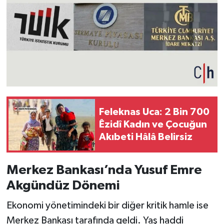
Feleknas Uca: 2 Bin 700
Êzidî Kadın ve Çocuğun
Akıbeti Hâlâ Belirsiz
Merkez Bankası’nda Yusuf Emre
Akgündüz Dönemi
Ekonomi yönetimindeki bir diğer kritik hamle ise
Merkez Bankası tarafında geldi. Yaş haddi