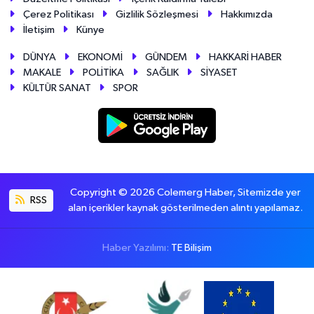
Çerez Politikası
Gizlilik Sözleşmesi
Hakkımızda
İletişim
Künye
DÜNYA
EKONOMİ
GÜNDEM
HAKKARİ HABER
MAKALE
POLİTİKA
SAĞLIK
SİYASET
KÜLTÜR SANAT
SPOR
Copyright © 2026 Colemerg Haber, Sitemizde yer
RSS
alan içerikler kaynak gösterilmeden alıntı yapılamaz.
Haber Yazılımı:
TE Bilişim