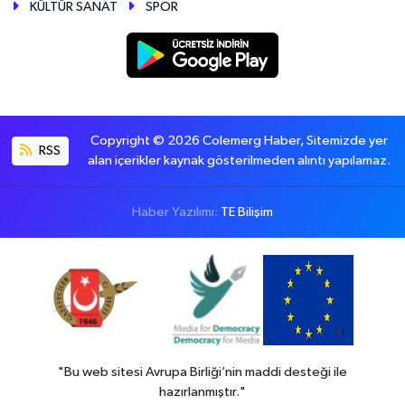
KÜLTÜR SANAT
SPOR
Copyright © 2026 Colemerg Haber, Sitemizde yer
RSS
alan içerikler kaynak gösterilmeden alıntı yapılamaz.
Haber Yazılımı:
TE Bilişim
"Bu web sitesi Avrupa Birliği’nin maddi desteği ile
hazırlanmıştır."