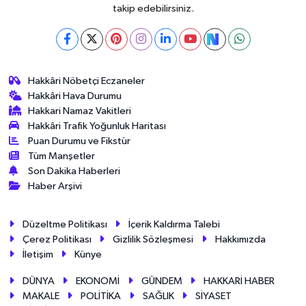
takip edebilirsiniz.
Hakkâri Nöbetçi Eczaneler
Hakkâri Hava Durumu
Hakkari Namaz Vakitleri
Hakkâri Trafik Yoğunluk Haritası
Puan Durumu ve Fikstür
Tüm Manşetler
Son Dakika Haberleri
Haber Arşivi
Düzeltme Politikası
İçerik Kaldırma Talebi
Çerez Politikası
Gizlilik Sözleşmesi
Hakkımızda
İletişim
Künye
DÜNYA
EKONOMİ
GÜNDEM
HAKKARİ HABER
MAKALE
POLİTİKA
SAĞLIK
SİYASET