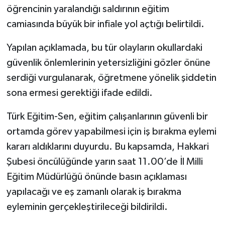
öğrencinin yaralandığı saldırının eğitim
SİYASET
camiasında büyük bir infiale yol açtığı belirtildi.
Yapılan açıklamada, bu tür olayların okullardaki
SPOR
güvenlik önlemlerinin yetersizliğini gözler önüne
TARİH
serdiği vurgulanarak, öğretmene yönelik şiddetin
sona ermesi gerektiği ifade edildi.
TEKNOLOJİ
Türk Eğitim-Sen, eğitim çalışanlarının güvenli bir
YAŞAM
ortamda görev yapabilmesi için iş bırakma eylemi
kararı aldıklarını duyurdu. Bu kapsamda, Hakkari
Şubesi öncülüğünde yarın saat 11.00’de İl Milli
Eğitim Müdürlüğü önünde basın açıklaması
yapılacağı ve eş zamanlı olarak iş bırakma
eyleminin gerçekleştirileceği bildirildi.