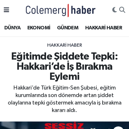
Kurdi
Hakkâri Nöbetçi Eczaneler
DÜNYA
EKONOMİ
GÜNDEM
HAKKARİ HABER
ASAYİŞ
Hakkâri Hava Durumu
HAKKARI HABER
ÇOCUK
Hakkari Namaz Vakitleri
Eğitimde Şiddete Tepki:
Hakkari’de İş Bırakma
DOĞA
Hakkâri Trafik Yoğunluk Haritası
Eylemi
DÜNYA
Süper Lig Puan Durumu ve Fikstür
Hakkari’de Türk Eğitim-Sen Şubesi, eğitim
kurumlarında son dönemde artan şiddet
EĞİTİM
Tüm Manşetler
olaylarına tepki göstermek amacıyla iş bırakma
EKONOMİ
Son Dakika Haberleri
kararı aldı.
GÜNDEM
Haber Arşivi