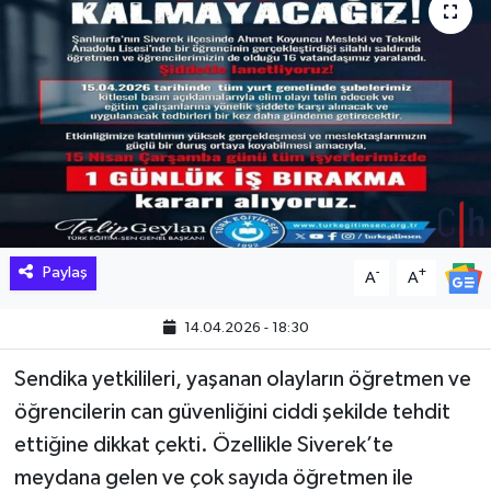
Hakkari Haber
İLGİNÇ HABERLER
KADIN
KÜLTÜR SANAT
MAGAZİN
Paylaş
-
+
A
A
MAKALE
14.04.2026 - 18:30
POLİTİKA
Sendika yetkilileri, yaşanan olayların öğretmen ve
öğrencilerin can güvenliğini ciddi şekilde tehdit
REKLAM
ettiğine dikkat çekti. Özellikle Siverek’te
meydana gelen ve çok sayıda öğretmen ile
SAĞLIK