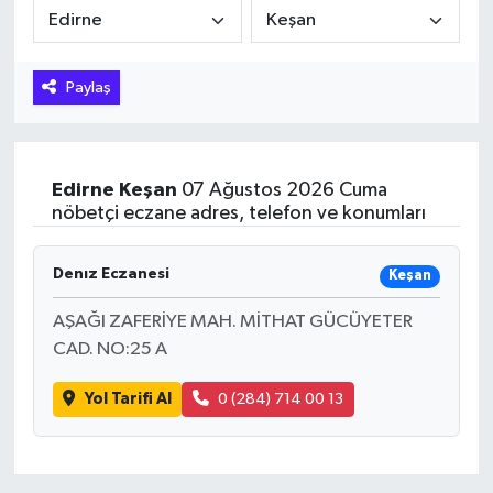
Hakkari Haber
Paylaş
İLGİNÇ HABERLER
KADIN
Edirne
Keşan
07 Ağustos 2026 Cuma
KÜLTÜR SANAT
nöbetçi eczane adres, telefon ve konumları
MAGAZİN
Denız Eczanesi
Keşan
MAKALE
AŞAĞI ZAFERİYE MAH. MİTHAT GÜCÜYETER
CAD. NO:25 A
POLİTİKA
Yol Tarifi Al
0 (284) 714 00 13
REKLAM
SAĞLIK