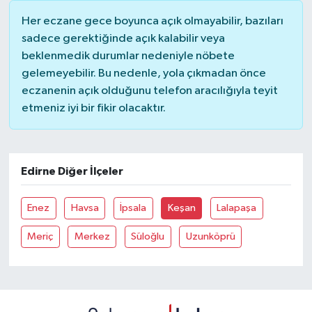
Her eczane gece boyunca açık olmayabilir, bazıları
SİYASET
sadece gerektiğinde açık kalabilir veya
beklenmedik durumlar nedeniyle nöbete
SPOR
gelemeyebilir. Bu nedenle, yola çıkmadan önce
eczanenin açık olduğunu telefon aracılığıyla teyit
TARİH
etmeniz iyi bir fikir olacaktır.
TEKNOLOJİ
Edirne Diğer İlçeler
YAŞAM
Enez
Havsa
İpsala
Keşan
Lalapaşa
Meriç
Merkez
Süloğlu
Uzunköprü