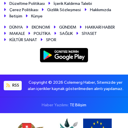
Düzeltme Politikası
İçerik Kaldırma Talebi
Çerez Politikası
Gizlilik Sözleşmesi
Hakkımızda
İletişim
Künye
DÜNYA
EKONOMİ
GÜNDEM
HAKKARİ HABER
MAKALE
POLİTİKA
SAĞLIK
SİYASET
KÜLTÜR SANAT
SPOR
Copyright © 2026 Colemerg Haber, Sitemizde yer
RSS
alan içerikler kaynak gösterilmeden alıntı yapılamaz.
Haber Yazılımı:
TE Bilişim