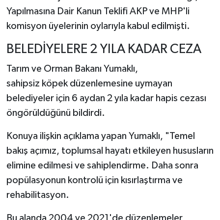
Yapılmasına Dair Kanun Teklifi AKP ve MHP'li
SİYASET
komisyon üyelerinin oylarıyla kabul edilmişti.
BELEDİYELERE 2 YILA KADAR CEZA
SPOR
Tarım ve Orman Bakanı Yumaklı,
TARİH
sahipsiz köpek düzenlemesine uymayan
belediyeler için 6 aydan 2 yıla kadar hapis cezası
TEKNOLOJİ
öngörüldüğünü bildirdi.
YAŞAM
Konuya ilişkin açıklama yapan Yumaklı, "Temel
bakış açımız, toplumsal hayatı etkileyen hususların
elimine edilmesi ve sahiplendirme. Daha sonra
popülasyonun kontrolü için kısırlaştırma ve
rehabilitasyon.
Bu alanda 2004 ve 2021'de düzenlemeler