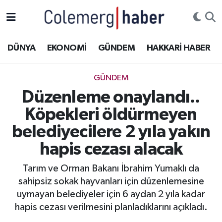
Kurdi
Hakkâri Nöbetçi Eczaneler
DÜNYA
EKONOMİ
GÜNDEM
HAKKARİ HABER
ASAYİŞ
Hakkâri Hava Durumu
GÜNDEM
ÇOCUK
Hakkari Namaz Vakitleri
Düzenleme onaylandı..
Köpekleri öldürmeyen
DOĞA
Hakkâri Trafik Yoğunluk Haritası
belediyecilere 2 yıla yakın
DÜNYA
Süper Lig Puan Durumu ve Fikstür
hapis cezası alacak
EĞİTİM
Tüm Manşetler
Tarım ve Orman Bakanı İbrahim Yumaklı da
sahipsiz sokak hayvanları için düzenlemesine
EKONOMİ
Son Dakika Haberleri
uymayan belediyeler için 6 aydan 2 yıla kadar
hapis cezası verilmesini planladıklarını açıkladı.
GÜNDEM
Haber Arşivi