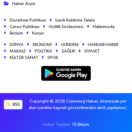
Haber Arşivi
Düzeltme Politikası
İçerik Kaldırma Talebi
Çerez Politikası
Gizlilik Sözleşmesi
Hakkımızda
İletişim
Künye
DÜNYA
EKONOMİ
GÜNDEM
HAKKARİ HABER
MAKALE
POLİTİKA
SAĞLIK
SİYASET
KÜLTÜR SANAT
SPOR
Copyright © 2026 Colemerg Haber, Sitemizde yer
RSS
alan içerikler kaynak gösterilmeden alıntı yapılamaz.
Haber Yazılımı:
TE Bilişim