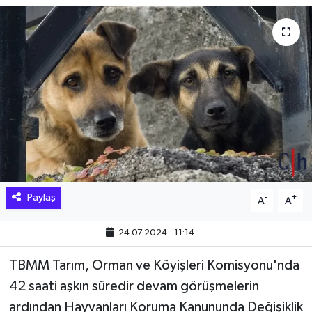
Hakkari Haber
İLGİNÇ HABERLER
KADIN
KÜLTÜR SANAT
MAGAZİN
Paylaş
-
+
A
A
MAKALE
24.07.2024 - 11:14
POLİTİKA
TBMM Tarım, Orman ve Köyişleri Komisyonu'nda
REKLAM
42 saati aşkın süredir devam görüşmelerin
ardından Hayvanları Koruma Kanununda Değişiklik
SAĞLIK