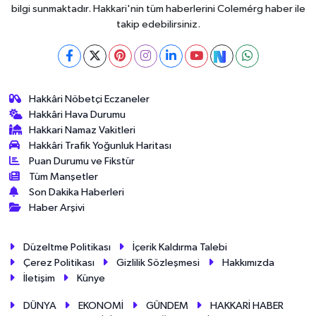
bilgi sunmaktadır. Hakkari'nin tüm haberlerini Colemérg haber ile
takip edebilirsiniz.
Hakkâri Nöbetçi Eczaneler
Hakkâri Hava Durumu
Hakkari Namaz Vakitleri
Hakkâri Trafik Yoğunluk Haritası
Puan Durumu ve Fikstür
Tüm Manşetler
Son Dakika Haberleri
Haber Arşivi
Düzeltme Politikası
İçerik Kaldırma Talebi
Çerez Politikası
Gizlilik Sözleşmesi
Hakkımızda
İletişim
Künye
DÜNYA
EKONOMİ
GÜNDEM
HAKKARİ HABER