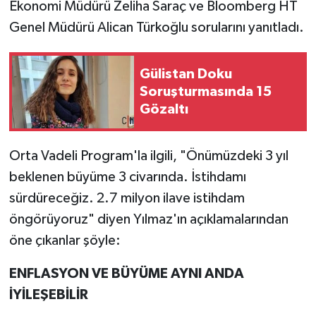
Ekonomi Müdürü Zeliha Saraç ve Bloomberg HT
Genel Müdürü Alican Türkoğlu sorularını yanıtladı.
SİYASET
SPOR
Gülistan Doku
Soruşturmasında 15
TARİH
Gözaltı
TEKNOLOJİ
Orta Vadeli Program'la ilgili, "Önümüzdeki 3 yıl
beklenen büyüme 3 civarında. İstihdamı
YAŞAM
sürdüreceğiz. 2.7 milyon ilave istihdam
öngörüyoruz" diyen Yılmaz'ın açıklamalarından
öne çıkanlar şöyle:
ENFLASYON VE BÜYÜME AYNI ANDA
İYİLEŞEBİLİR