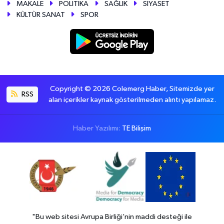
MAKALE
POLİTİKA
SAĞLIK
SİYASET
KÜLTÜR SANAT
SPOR
Copyright © 2026 Colemerg Haber, Sitemizde yer
RSS
alan içerikler kaynak gösterilmeden alıntı yapılamaz.
Haber Yazılımı:
TE Bilişim
"Bu web sitesi Avrupa Birliği’nin maddi desteği ile