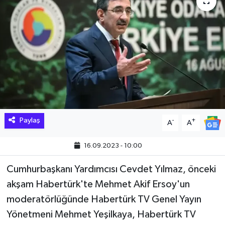
Hakkari Haber
İLGİNÇ HABERLER
KADIN
KÜLTÜR SANAT
MAGAZİN
Paylaş
-
+
A
A
MAKALE
16.09.2023 - 10:00
Cumhurbaşkanı Yardımcısı Cevdet Yılmaz, önceki
POLİTİKA
akşam Habertürk'te Mehmet Akif Ersoy'un
REKLAM
moderatörlüğünde Habertürk TV Genel Yayın
Yönetmeni Mehmet Yeşilkaya, Habertürk TV
SAĞLIK