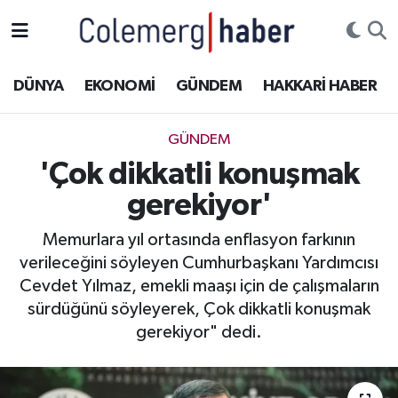
Kurdi
Hakkâri Nöbetçi Eczaneler
DÜNYA
EKONOMİ
GÜNDEM
HAKKARİ HABER
ASAYİŞ
Hakkâri Hava Durumu
GÜNDEM
ÇOCUK
Hakkari Namaz Vakitleri
'Çok dikkatli konuşmak
gerekiyor'
DOĞA
Hakkâri Trafik Yoğunluk Haritası
Memurlara yıl ortasında enflasyon farkının
DÜNYA
Süper Lig Puan Durumu ve Fikstür
verileceğini söyleyen Cumhurbaşkanı Yardımcısı
Cevdet Yılmaz, emekli maaşı için de çalışmaların
EĞİTİM
Tüm Manşetler
sürdüğünü söyleyerek, Çok dikkatli konuşmak
gerekiyor" dedi.
EKONOMİ
Son Dakika Haberleri
GÜNDEM
Haber Arşivi