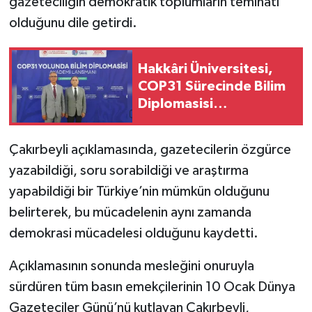
gazeteciliğin demokratik toplumların teminatı
olduğunu dile getirdi.
Hakkâri Üniversitesi,
COP31 Sürecinde Bilim
Diplomasisi
Toplantısında Yerini
Aldı
Çakırbeyli açıklamasında, gazetecilerin özgürce
yazabildiği, soru sorabildiği ve araştırma
yapabildiği bir Türkiye’nin mümkün olduğunu
belirterek, bu mücadelenin aynı zamanda
demokrasi mücadelesi olduğunu kaydetti.
Açıklamasının sonunda mesleğini onuruyla
sürdüren tüm basın emekçilerinin 10 Ocak Dünya
Gazeteciler Günü’nü kutlayan Çakırbeyli,