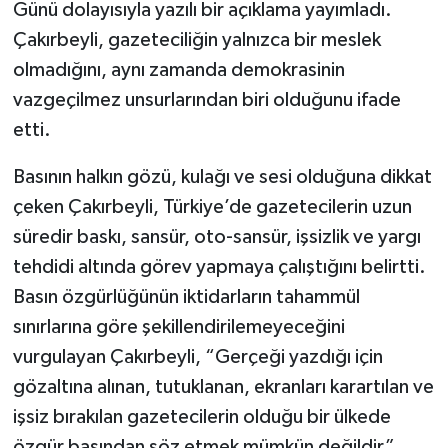
Günü dolayısıyla yazılı bir açıklama yayımladı.
Çakırbeyli, gazeteciliğin yalnızca bir meslek
SİYASET
olmadığını, aynı zamanda demokrasinin
SPOR
vazgeçilmez unsurlarından biri olduğunu ifade
etti.
TARİH
Basının halkın gözü, kulağı ve sesi olduğuna dikkat
TEKNOLOJİ
çeken Çakırbeyli, Türkiye’de gazetecilerin uzun
süredir baskı, sansür, oto-sansür, işsizlik ve yargı
YAŞAM
tehdidi altında görev yapmaya çalıştığını belirtti.
Basın özgürlüğünün iktidarların tahammül
sınırlarına göre şekillendirilemeyeceğini
vurgulayan Çakırbeyli, “Gerçeği yazdığı için
gözaltına alınan, tutuklanan, ekranları karartılan ve
işsiz bırakılan gazetecilerin olduğu bir ülkede
özgür basından söz etmek mümkün değildir”