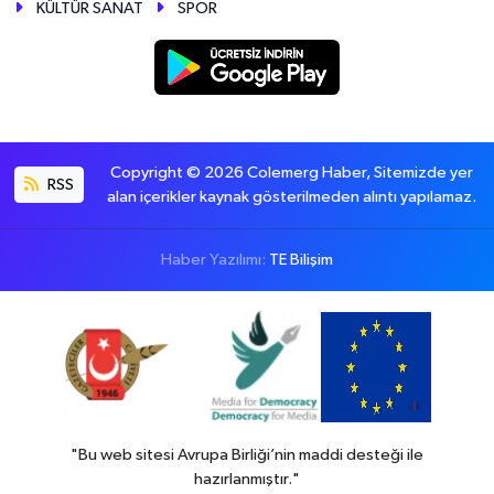
KÜLTÜR SANAT
SPOR
Copyright © 2026 Colemerg Haber, Sitemizde yer
RSS
alan içerikler kaynak gösterilmeden alıntı yapılamaz.
Haber Yazılımı:
TE Bilişim
"Bu web sitesi Avrupa Birliği’nin maddi desteği ile
hazırlanmıştır."