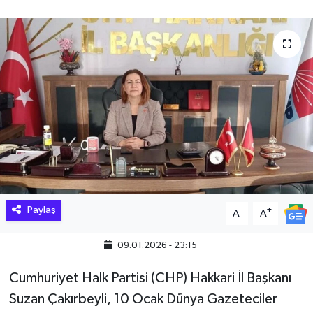
Hakkari Haber
İLGİNÇ HABERLER
KADIN
KÜLTÜR SANAT
MAGAZİN
MAKALE
Paylaş
-
+
A
A
POLİTİKA
09.01.2026 - 23:15
REKLAM
Cumhuriyet Halk Partisi (CHP) Hakkari İl Başkanı
Suzan Çakırbeyli, 10 Ocak Dünya Gazeteciler
SAĞLIK