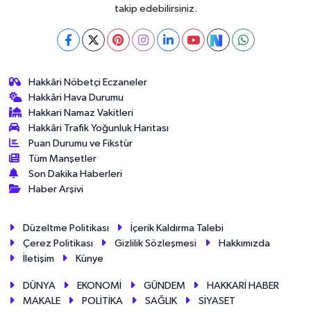
takip edebilirsiniz.
Hakkâri Nöbetçi Eczaneler
Hakkâri Hava Durumu
Hakkari Namaz Vakitleri
Hakkâri Trafik Yoğunluk Haritası
Puan Durumu ve Fikstür
Tüm Manşetler
Son Dakika Haberleri
Haber Arşivi
Düzeltme Politikası
İçerik Kaldırma Talebi
Çerez Politikası
Gizlilik Sözleşmesi
Hakkımızda
İletişim
Künye
DÜNYA
EKONOMİ
GÜNDEM
HAKKARİ HABER
MAKALE
POLİTİKA
SAĞLIK
SİYASET