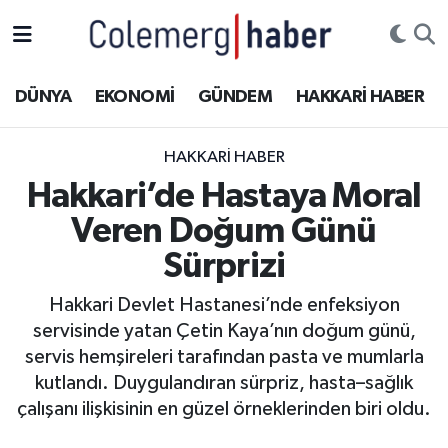
Kurdi
Hakkâri Nöbetçi Eczaneler
DÜNYA
EKONOMİ
GÜNDEM
HAKKARİ HABER
ASAYİŞ
Hakkâri Hava Durumu
HAKKARI HABER
ÇOCUK
Hakkari Namaz Vakitleri
Hakkari’de Hastaya Moral
Veren Doğum Günü
DOĞA
Hakkâri Trafik Yoğunluk Haritası
Sürprizi
DÜNYA
Süper Lig Puan Durumu ve Fikstür
Hakkari Devlet Hastanesi’nde enfeksiyon
servisinde yatan Çetin Kaya’nın doğum günü,
EĞİTİM
Tüm Manşetler
servis hemşireleri tarafından pasta ve mumlarla
EKONOMİ
Son Dakika Haberleri
kutlandı. Duygulandıran sürpriz, hasta–sağlık
çalışanı ilişkisinin en güzel örneklerinden biri oldu.
GÜNDEM
Haber Arşivi