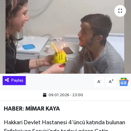
Hakkari Haber
İLGİNÇ HABERLER
KADIN
KÜLTÜR SANAT
MAGAZİN
Paylaş
-
+
A
A
MAKALE
09.01.2026 - 23:00
POLİTİKA
HABER: MİMAR KAYA
REKLAM
Hakkari Devlet Hastanesi 4’üncü katında bulunan
SAĞLIK