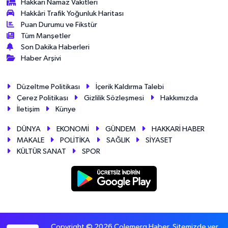
Hakkari Namaz Vakitleri
Hakkâri Trafik Yoğunluk Haritası
Puan Durumu ve Fikstür
Tüm Manşetler
Son Dakika Haberleri
Haber Arşivi
Düzeltme Politikası
İçerik Kaldırma Talebi
Çerez Politikası
Gizlilik Sözleşmesi
Hakkımızda
İletişim
Künye
DÜNYA
EKONOMİ
GÜNDEM
HAKKARİ HABER
MAKALE
POLİTİKA
SAĞLIK
SİYASET
KÜLTÜR SANAT
SPOR
Copyright © 2026 Colemerg Haber, Sitemizde yer