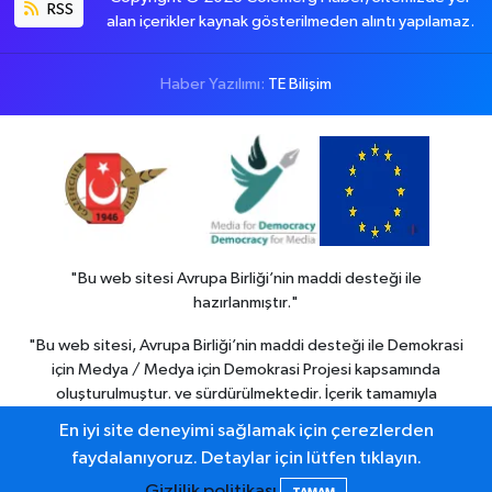
RSS
alan içerikler kaynak gösterilmeden alıntı yapılamaz.
Haber Yazılımı:
TE Bilişim
"Bu web sitesi Avrupa Birliği’nin maddi desteği ile
hazırlanmıştır."
"Bu web sitesi, Avrupa Birliği’nin maddi desteği ile Demokrasi
için Medya / Medya için Demokrasi Projesi kapsamında
oluşturulmuştur. ve sürdürülmektedir. İçerik tamamıyla
Colemerg Haber
sorumluluğu altındadır ve Avrupa birliği’nin
En iyi site deneyimi sağlamak için çerezlerden
görüşlerini yansıtmak zorunda değildir."
faydalanıyoruz. Detaylar için lütfen tıklayın.
Gizlilik politikası