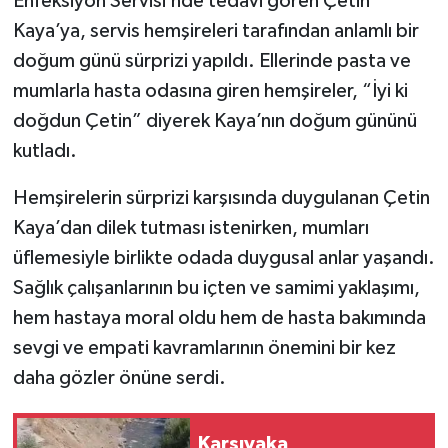
Enfeksiyon Servisi’nde tedavi gören Çetin
Kaya’ya, servis hemşireleri tarafından anlamlı bir
SİYASET
doğum günü sürprizi yapıldı. Ellerinde pasta ve
mumlarla hasta odasına giren hemşireler, “İyi ki
SPOR
doğdun Çetin” diyerek Kaya’nın doğum gününü
TARİH
kutladı.
Hemşirelerin sürprizi karşısında duygulanan Çetin
TEKNOLOJİ
Kaya’dan dilek tutması istenirken, mumları
YAŞAM
üflemesiyle birlikte odada duygusal anlar yaşandı.
Sağlık çalışanlarının bu içten ve samimi yaklaşımı,
hem hastaya moral oldu hem de hasta bakımında
sevgi ve empati kavramlarının önemini bir kez
daha gözler önüne serdi.
Karşıyaka