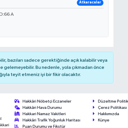
Atkaracalar
O:66 A
r, bazıları sadece gerektiğinde açık kalabilir veya
 gelemeyebilir. Bu nedenle, yola çıkmadan önce
la teyit etmeniz iyi bir fikir olacaktır.
Hakkâri Nöbetçi Eczaneler
Düzeltme Politik
Hakkâri Hava Durumu
Çerez Politikası
Hakkari Namaz Vakitleri
Hakkımızda
l
Hakkâri Trafik Yoğunluk Haritası
Künye
akkari
Puan Durumu ve Fikstür