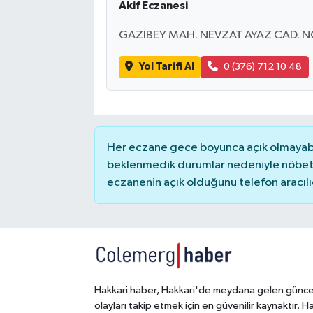
Akif Eczanesi
SİYASET
GAZİBEY MAH. NEVZAT AYAZ CAD. N
Yol Tarifi Al
0 (376) 712 10 48
SPOR
TARİH
TEKNOLOJİ
Her eczane gece boyunca açık olmayabili
beklenmedik durumlar nedeniyle nöbete
YAŞAM
eczanenin açık olduğunu telefon aracılığıy
Hakkari haber, Hakkari'de meydana gelen günce
olayları takip etmek için en güvenilir kaynaktır. H