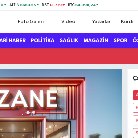
11
6660.55
13.779
64.998,24
ALTIN
BİST
BTC
Foto Galeri
Video
Yazarlar
Kurdi
ARİ HABER
POLİTİKA
SAĞLIK
MAGAZİN
SPOR
Ö
Ç
A
E
K