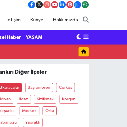
İletişim
Künye
Hakkımızda
zel Haber
YAŞAM
ankırı Diğer İlçeler
tkaracalar
Bayramören
Çerkeş
ldivan
İlgaz
Kizilirmak
Korgun
urşunlu
Merkez
Orta
Şabanözü
Yaprakli