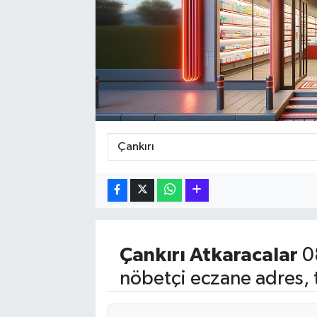
Hakkari Haber
İLGİNÇ HABERLER
KADIN
KÜLTÜR SANAT
MAGAZİN
MAKALE
POLİTİKA
Çankırı
Atkaracalar
0
nöbetçi eczane adres, 
REKLAM
SAĞLIK