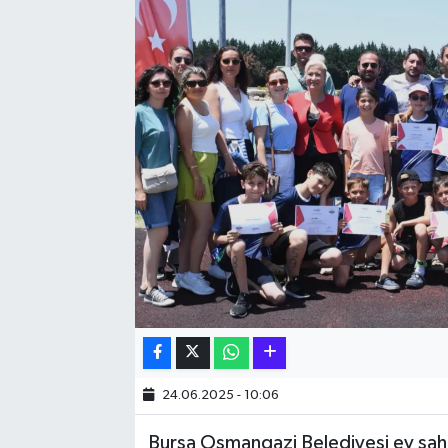
Hakkari Haber
İLGİNÇ HABERLER
KADIN
KÜLTÜR SANAT
MAGAZİN
MAKALE
POLİTİKA
REKLAM
24.06.2025 - 10:06
Bursa Osmangazi Belediyesi ev sahi
SAĞLIK