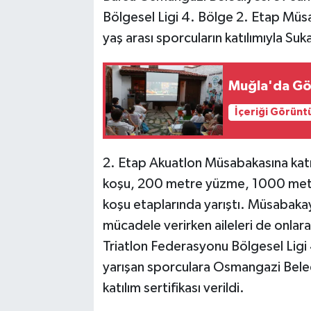
Bölgesel Ligi 4. Bölge 2. Etap Mü
SİYASET
yaş arası sporcuların katılımıyla Su
SPOR
Muğla'da Göz
TARİH
İçeriği Görünt
TEKNOLOJİ
2. Etap Akuatlon Müsabakasına kat
YAŞAM
koşu, 200 metre yüzme, 1000 met
koşu etaplarında yarıştı. Müsabakaya
mücadele verirken aileleri de onlar
Triatlon Federasyonu Bölgesel Lig
yarışan sporculara Osmangazi Beledi
katılım sertifikası verildi.