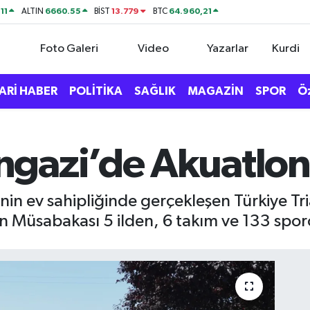
11
6660.55
13.779
64.960,21
ALTIN
BİST
BTC
Foto Galeri
Video
Yazarlar
Kurdi
ARİ HABER
POLİTİKA
SAĞLIK
MAGAZİN
SPOR
Ö
gazi’de Akuatlon
in ev sahipliğinde gerçekleşen Türkiye Tr
on Müsabakası 5 ilden, 6 takım ve 133 spor