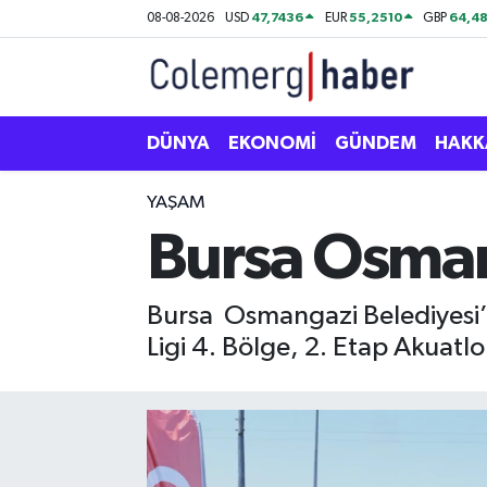
47,7436
55,2510
64,48
08-08-2026
USD
EUR
GBP
Kurdi
Hakkâri Nöbetçi Eczaneler
ASAYİŞ
Hakkâri Hava Durumu
DÜNYA
EKONOMİ
GÜNDEM
HAKK
ÇOCUK
Hakkari Namaz Vakitleri
YAŞAM
Bursa Osman
DOĞA
Hakkâri Trafik Yoğunluk Haritası
DÜNYA
Süper Lig Puan Durumu ve Fikstür
Bursa Osmangazi Belediyesi’n
Ligi 4. Bölge, 2. Etap Akuatl
EĞİTİM
Tüm Manşetler
EKONOMİ
Son Dakika Haberleri
GÜNDEM
Haber Arşivi