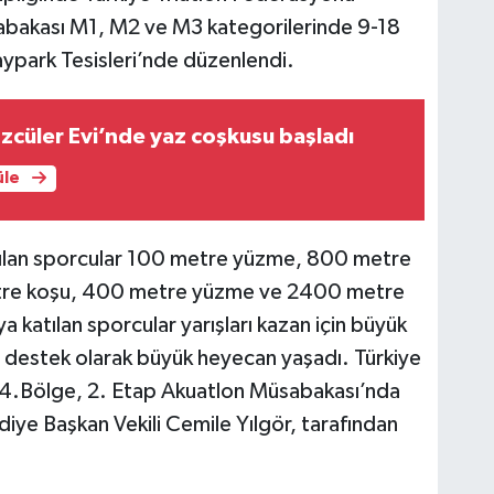
sabakası M1, M2 ve M3 kategorilerinde 9-18
kaypark Tesisleri’nde düzenlendi.
cüler Evi’nde yaz coşkusu başladı
üle
ılan sporcular 100 metre yüzme, 800 metre
re koşu, 400 metre yüzme ve 2400 metre
 katılan sporcular yarışları kazan için büyük
a destek olarak büyük heyecan yaşadı. Türkiye
i 4.Bölge, 2. Etap Akuatlon Müsabakası’nda
ye Başkan Vekili Cemile Yılgör, tarafından