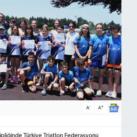
-
+
A
A
pliğinde Türkiye Triatlon Federasyonu