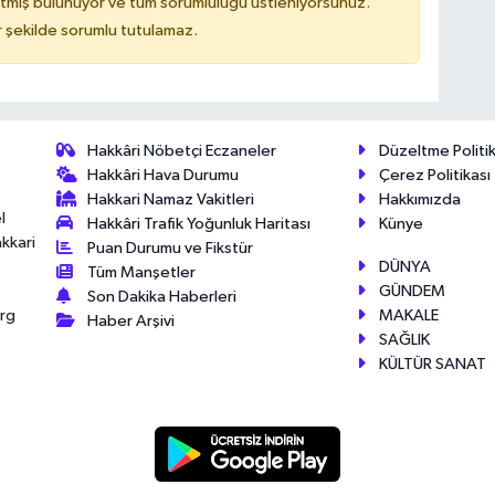
tmiş bulunuyor ve tüm sorumluluğu üstleniyorsunuz.
 şekilde sorumlu tutulamaz.
Hakkâri Nöbetçi Eczaneler
Düzeltme Politik
Hakkâri Hava Durumu
Çerez Politikası
Hakkari Namaz Vakitleri
Hakkımızda
l
Hakkâri Trafik Yoğunluk Haritası
Künye
akkari
Puan Durumu ve Fikstür
DÜNYA
Tüm Manşetler
GÜNDEM
Son Dakika Haberleri
MAKALE
érg
Haber Arşivi
SAĞLIK
KÜLTÜR SANAT