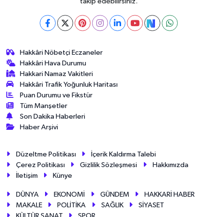
takip edebilirsiniz.
Hakkâri Nöbetçi Eczaneler
Hakkâri Hava Durumu
Hakkari Namaz Vakitleri
Hakkâri Trafik Yoğunluk Haritası
Puan Durumu ve Fikstür
Tüm Manşetler
Son Dakika Haberleri
Haber Arşivi
Düzeltme Politikası
İçerik Kaldırma Talebi
Çerez Politikası
Gizlilik Sözleşmesi
Hakkımızda
İletişim
Künye
DÜNYA
EKONOMİ
GÜNDEM
HAKKARİ HABER
MAKALE
POLİTİKA
SAĞLIK
SİYASET
KÜLTÜR SANAT
SPOR