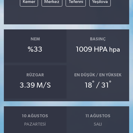
Kemer
Merkez
Tefenni
Yeşilova
SİYASET
SPOR
NEM
BASINÇ
TARİH
%33
1009 HPA
hpa
TEKNOLOJİ
YAŞAM
RÜZGAR
EN DÜŞÜK / EN YÜKSEK
°
°
3.39 M/S
18
/ 31
10 AĞUSTOS
11 AĞUSTOS
PAZARTESI
SALI