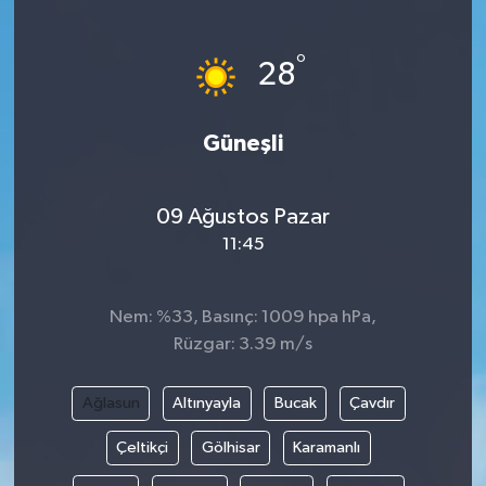
Hakkari Haber
°
28
İLGİNÇ HABERLER
Güneşli
KADIN
KÜLTÜR SANAT
09 Ağustos Pazar
11:45
MAGAZİN
MAKALE
Nem: %33, Basınç: 1009 hpa hPa,
Rüzgar: 3.39 m/s
POLİTİKA
Ağlasun
Altınyayla
Bucak
Çavdır
REKLAM
Çeltikçi
Gölhisar
Karamanlı
SAĞLIK