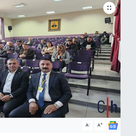
-
+
A
A