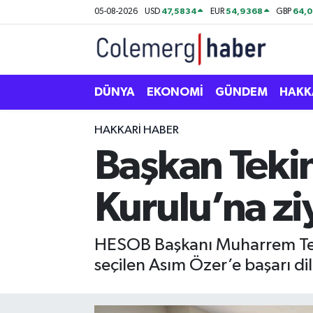
47,5834
54,9368
64,
05-08-2026
USD
EUR
GBP
Kurdi
Hakkâri Nöbetçi Eczaneler
ASAYİŞ
Hakkâri Hava Durumu
DÜNYA
EKONOMİ
GÜNDEM
HAKK
ÇOCUK
Hakkari Namaz Vakitleri
HAKKARI HABER
Başkan Teki
DOĞA
Hakkâri Trafik Yoğunluk Haritası
Kurulu’na zi
DÜNYA
Süper Lig Puan Durumu ve Fikstür
EĞİTİM
Tüm Manşetler
HESOB Başkanı Muharrem Teki
seçilen Asım Özer’e başarı dilek
EKONOMİ
Son Dakika Haberleri
GÜNDEM
Haber Arşivi