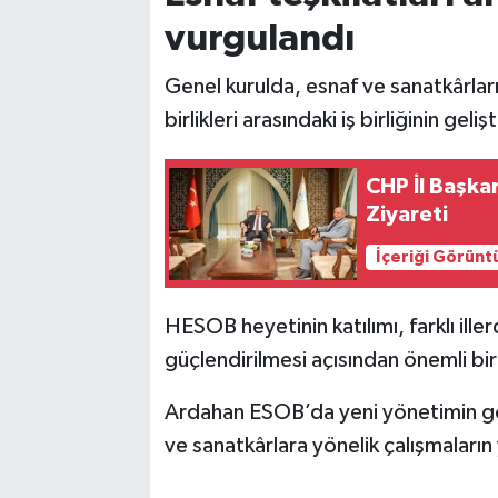
vurgulandı
Genel kurulda, esnaf ve sanatkârları
birlikleri arasındaki iş birliğinin geli
CHP İl Başka
Ziyareti
İçeriği Görünt
HESOB heyetinin katılımı, farklı ille
güçlendirilmesi açısından önemli bir
Ardahan ESOB’da yeni yönetimin gör
ve sanatkârlara yönelik çalışmalar