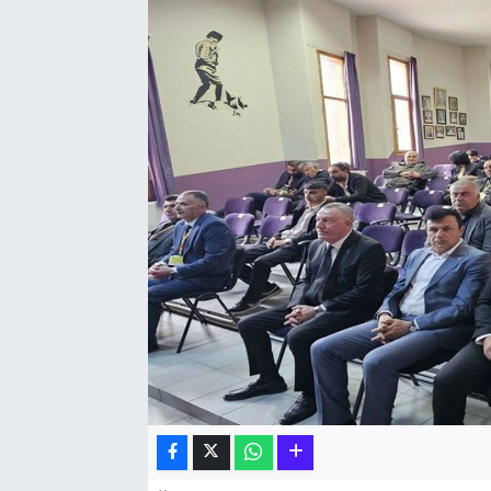
Hakkari Haber
İLGİNÇ HABERLER
KADIN
KÜLTÜR SANAT
MAGAZİN
MAKALE
POLİTİKA
REKLAM
SAĞLIK