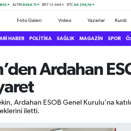
0802
6384.71
13.688
64.256,19
ALTIN
BİST
BTC
Foto Galeri
Video
Yazarlar
Kurdi
ARİ HABER
POLİTİKA
SAĞLIK
MAGAZİN
SPOR
Ö
n’den Ardahan ES
yaret
n, Ardahan ESOB Genel Kurulu’na katıld
lerini iletti.