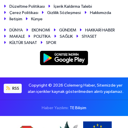
Düzeltme Politikası
İçerik Kaldırma Talebi
Çerez Politikası
Gizlilik Sözleşmesi
Hakkımızda
İletişim
Künye
DÜNYA
EKONOMİ
GÜNDEM
HAKKARİ HABER
MAKALE
POLİTİKA
SAĞLIK
SİYASET
KÜLTÜR SANAT
SPOR
Copyright © 2026 Colemerg Haber, Sitemizde yer
RSS
alan içerikler kaynak gösterilmeden alıntı yapılamaz.
Haber Yazılımı:
TE Bilişim