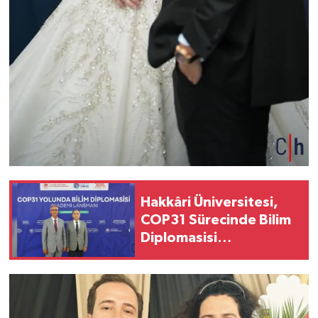
Hakkâri Üniversitesi,
COP31 Sürecinde Bilim
Diplomasisi
Toplantısında Yerini
Aldı