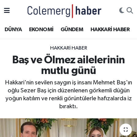
Kurdi
Hakkâri Nöbetçi Eczaneler
DÜNYA
EKONOMİ
GÜNDEM
HAKKARİ HABER
ASAYİŞ
Hakkâri Hava Durumu
HAKKARI HABER
ÇOCUK
Hakkari Namaz Vakitleri
Baş ve Ölmez ailelerinin
mutlu günü
DOĞA
Hakkâri Trafik Yoğunluk Haritası
Hakkari'nin sevilen saygın iş insanı Mehmet Baş'ın
DÜNYA
Süper Lig Puan Durumu ve Fikstür
oğlu Sezer Baş için düzenlenen görkemli düğün
yoğun katılım ve renkli görüntülerle hafızalarda iz
EĞİTİM
Tüm Manşetler
bıraktı.
EKONOMİ
Son Dakika Haberleri
GÜNDEM
Haber Arşivi