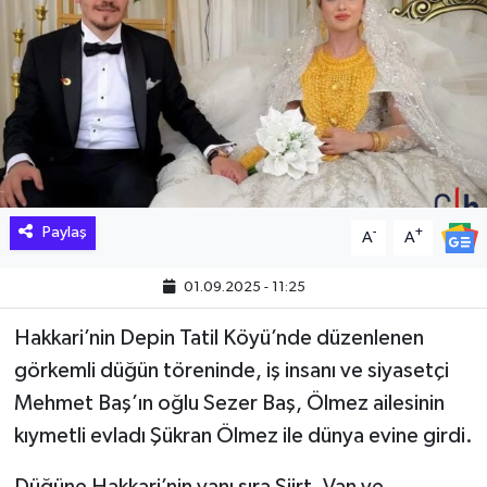
Hakkari Haber
İLGİNÇ HABERLER
KADIN
KÜLTÜR SANAT
Paylaş
-
+
A
A
MAGAZİN
01.09.2025 - 11:25
MAKALE
Hakkari’nin Depin Tatil Köyü’nde düzenlenen
görkemli düğün töreninde, iş insanı ve siyasetçi
POLİTİKA
Mehmet Baş’ın oğlu Sezer Baş, Ölmez ailesinin
REKLAM
kıymetli evladı Şükran Ölmez ile dünya evine girdi.
SAĞLIK