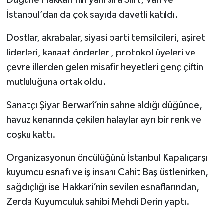
Düğüne Hakkari’nin yanı sıra Siirt, Van ve
İstanbul’dan da çok sayıda davetli katıldı.
SİYASET
Dostlar, akrabalar, siyasi parti temsilcileri, aşiret
SPOR
liderleri, kanaat önderleri, protokol üyeleri ve
çevre illerden gelen misafir heyetleri genç çiftin
TARİH
mutluluğuna ortak oldu.
TEKNOLOJİ
Sanatçı Şiyar Berwarî’nin sahne aldığı düğünde,
havuz kenarında çekilen halaylar ayrı bir renk ve
YAŞAM
coşku kattı.
Organizasyonun öncülüğünü İstanbul Kapalıçarşı
kuyumcu esnafı ve iş insanı Cahit Baş üstlenirken,
sağdıçlığı ise Hakkari’nin sevilen esnaflarından,
Zerda Kuyumculuk sahibi Mehdi Derin yaptı.