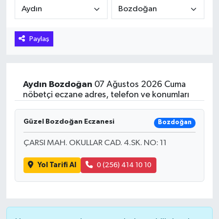
Hakkari Haber
Paylaş
İLGİNÇ HABERLER
KADIN
Aydın
Bozdoğan
07 Ağustos 2026 Cuma
KÜLTÜR SANAT
nöbetçi eczane adres, telefon ve konumları
MAGAZİN
Güzel Bozdoğan Eczanesi
Bozdoğan
MAKALE
ÇARSI MAH. OKULLAR CAD. 4.SK. NO: 11
Yol Tarifi Al
0 (256) 414 10 10
POLİTİKA
REKLAM
SAĞLIK