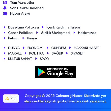
Tüm Manşetler
Son Dakika Haberleri
Haber Arşivi
Düzeltme Politikası
İçerik Kaldırma Talebi
Çerez Politikası
Gizlilik Sözleşmesi
Hakkımızda
İletişim
Künye
DÜNYA
EKONOMİ
GÜNDEM
HAKKARİ HABER
MAKALE
POLİTİKA
SAĞLIK
SİYASET
KÜLTÜR SANAT
SPOR
Copyright © 2026 Colemerg Haber, Sitemizde yer
RSS
alan içerikler kaynak gösterilmeden alıntı yapılamaz.