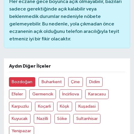
Her eczane gece boyunca açık olmayabilir, bazıları
sadece gerektiğinde açık kalabilir veya
SİYASET
beklenmedik durumlar nedeniyle nöbete
gelemeyebilir. Bu nedenle, yola çıkmadan önce
SPOR
eczanenin açık olduğunu telefon aracılığıyla teyit
etmeniz iyi bir fikir olacaktır.
TARİH
TEKNOLOJİ
Aydın Diğer İlçeler
YAŞAM
Bozdoğan
Buharkent
Çine
Didim
Efeler
Germencik
İncirliova
Karacasu
Karpuzlu
Koçarli
Köşk
Kuşadasi
Kuyucak
Nazilli
Söke
Sultanhisar
Yenipazar