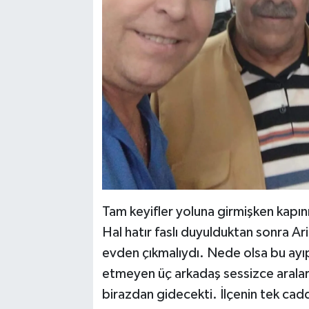
Tam keyifler yoluna girmişken kapını
Hal hatır faslı duyulduktan sonra Ar
evden çıkmalıydı. Nede olsa bu ayıp
etmeyen üç arkadaş sessizce araların
birazdan gidecekti. İlçenin tek cadd