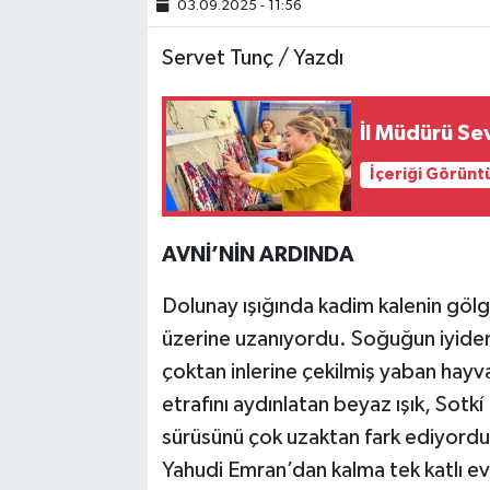
03.09.2025 - 11:56
SİYASET
Servet Tunç / Yazdı
SPOR
İl Müdürü Se
TARİH
İçeriği Görünt
TEKNOLOJİ
AVNİ’NİN ARDINDA
YAŞAM
Dolunay ışığında kadim kalenin gölge
üzerine uzanıyordu. Soğuğun iyiden 
çoktan inlerine çekilmiş yaban hayva
etrafını aydınlatan beyaz ışık, Sotk
sürüsünü çok uzaktan fark ediyordu. 
Yahudi Emran’dan kalma tek katlı e