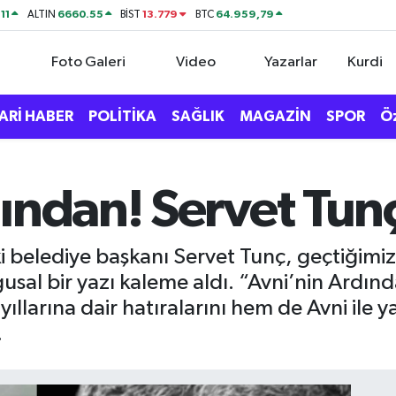
11
6660.55
13.779
64.959,79
ALTIN
BİST
BTC
Foto Galeri
Video
Yazarlar
Kurdi
ARİ HABER
POLİTİKA
SAĞLIK
MAGAZİN
SPOR
Ö
ından! Servet Tunç
ki belediye başkanı Servet Tunç, geçtiğimi
sal bir yazı kaleme aldı. “Avni’nin Ardında
ıllarına dair hatıralarını hem de Avni ile 
.