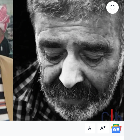
-
+
A
A