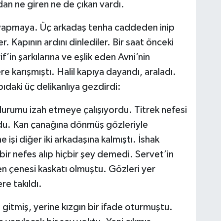
dan ne giren ne de çıkan vardı.
nu yapmaya. Üç arkadaş tenha caddeden inip
. Kapının ardını dinlediler. Bir saat önceki
f’in şarkılarına ve eşlik eden Avni’nin
e karışmıştı. Halil kapıya dayandı, araladı.
pıdaki üç delikanlıya gezdirdi:
durumu izah etmeye çalışıyordu. Titrek nefesi
ldu. Kan çanağına dönmüş gözleriyle
e işi diğer iki arkadaşına kalmıştı. İshak
bir nefes alıp hiçbir şey demedi. Servet’in
den çenesi kaskatı olmuştu. Gözleri yer
re takıldı.
itmiş, yerine kızgın bir ifade oturmuştu.