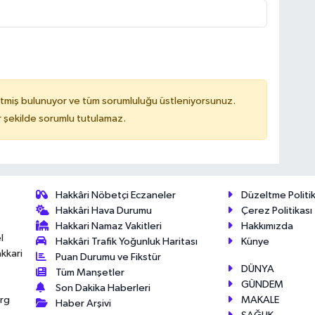
tmiş bulunuyor ve tüm sorumluluğu üstleniyorsunuz.
 şekilde sorumlu tutulamaz.
Hakkâri Nöbetçi Eczaneler
Düzeltme Politik
Hakkâri Hava Durumu
Çerez Politikası
Hakkari Namaz Vakitleri
Hakkımızda
l
Hakkâri Trafik Yoğunluk Haritası
Künye
akkari
Puan Durumu ve Fikstür
DÜNYA
Tüm Manşetler
GÜNDEM
Son Dakika Haberleri
MAKALE
érg
Haber Arşivi