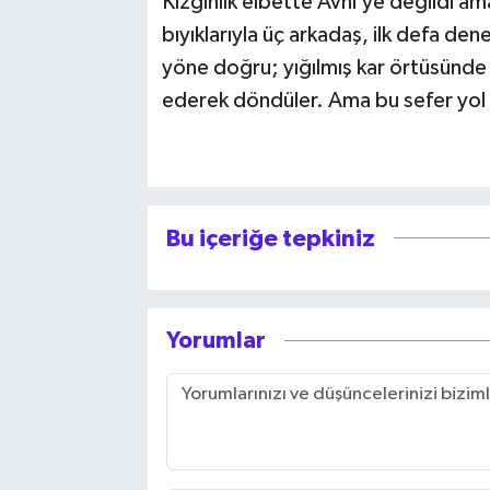
Kızgınlık elbette Avni’ye değildi am
bıyıklarıyla üç arkadaş, ilk defa de
yöne doğru; yığılmış kar örtüsünde t
ederek döndüler. Ama bu sefer yol 
Bu içeriğe tepkiniz
Yorumlar