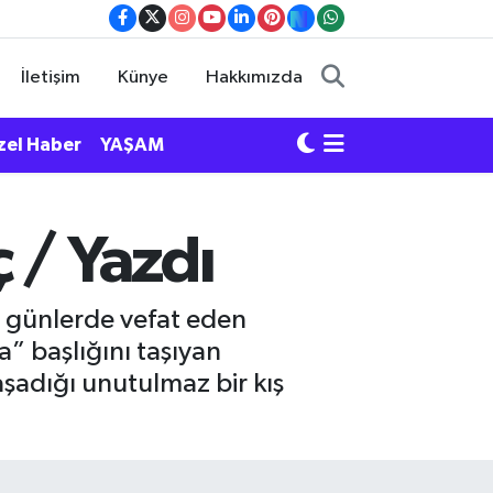
İletişim
Künye
Hakkımızda
zel Haber
YAŞAM
 / Yazdı
z günlerde vefat eden
” başlığını taşıyan
yaşadığı unutulmaz bir kış