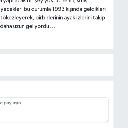
a yapılacak bir şey yoktu. Yeni çıkmış
neyecekleri bu durumla 1993 kışında geldikleri
ökezleyerek, birbirlerinin ayak izlerini takip
daha uzun geliyordu...