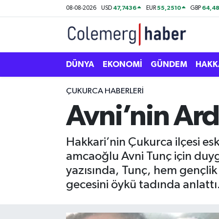
47,7436
55,2510
64,48
08-08-2026
USD
EUR
GBP
Kurdi
Hakkâri Nöbetçi Eczaneler
ASAYİŞ
Hakkâri Hava Durumu
DÜNYA
EKONOMİ
GÜNDEM
HAKK
ÇOCUK
Hakkari Namaz Vakitleri
ÇUKURCA HABERLERI
Avni’nin Ard
DOĞA
Hakkâri Trafik Yoğunluk Haritası
DÜNYA
Süper Lig Puan Durumu ve Fikstür
Hakkari’nin Çukurca ilçesi es
amcaoğlu Avni Tunç için duygu
EĞİTİM
Tüm Manşetler
yazısında, Tunç, hem gençlik y
gecesini öykü tadında anlattı
EKONOMİ
Son Dakika Haberleri
GÜNDEM
Haber Arşivi