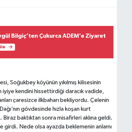
vgül Bilgiç’ten Çukurca ADEM’e Ziyaret
üle
si, Soğukbey köyünün yıkılmış kilisesinin
iyiye kendini hissettirdiği daracık vadide,
nları çaresizce ilkbaharı bekliyordu. Çelenin
í Dağı’nın gövdesinde hızla koşan kurt
Biraz baktıktan sonra misafirleri aklına geldi.
ve girdi. Nede olsa ayazda beklemenin anlamı