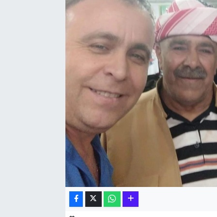
Hakkari Haber
İLGİNÇ HABERLER
KADIN
KÜLTÜR SANAT
MAGAZİN
MAKALE
POLİTİKA
REKLAM
SAĞLIK