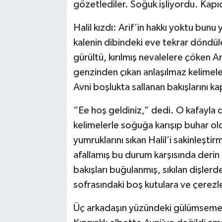
gözetlediler. Soğuk işliyordu. Kapı
Halil kızdı: Arif’in hakkı yoktu bu
kalenin dibindeki eve tekrar döndüler
gürültü, kırılmış nevalelere çöken Ari
genzinden çıkan anlaşılmaz kelimeler
Avni boşlukta sallanan bakışlarını ka
“Ee hoş geldiniz,” dedi. O kafayla 
kelimelerle soğuğa karışıp buhar o
yumruklarını sıkan Halil’i sakinleştirm
afallamış bu durum karşısında derin 
bakışları buğulanmış, sıkılan dişler
sofrasındaki boş kutulara ve çerezle
Üç arkadaşın yüzündeki gülümseme g