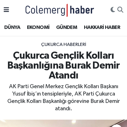
Kurdi
Hakkâri Nöbetçi Eczaneler
DÜNYA
EKONOMİ
GÜNDEM
HAKKARİ HABER
ASAYİŞ
Hakkâri Hava Durumu
ÇUKURCA HABERLERI
ÇOCUK
Hakkari Namaz Vakitleri
Çukurca Gençlik Kolları
Başkanlığına Burak Demir
DOĞA
Hakkâri Trafik Yoğunluk Haritası
Atandı
DÜNYA
Süper Lig Puan Durumu ve Fikstür
AK Parti Genel Merkez Gençlik Kolları Başkanı
Yusuf İbiş’ın tensipleriyle, AK Parti Çukurca
EĞİTİM
Tüm Manşetler
Gençlik Kolları Başkanlığı görevine Burak Demir
EKONOMİ
Son Dakika Haberleri
atandı.
GÜNDEM
Haber Arşivi