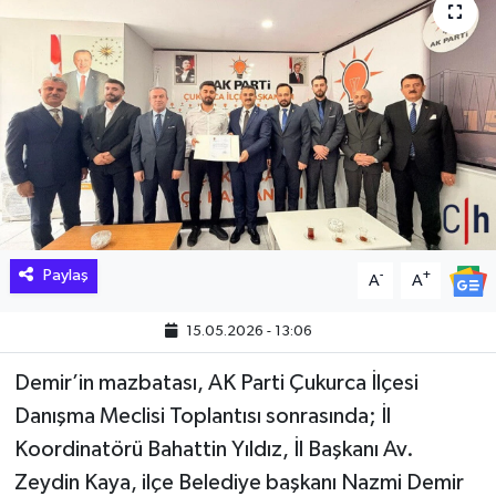
Hakkari Haber
İLGİNÇ HABERLER
KADIN
KÜLTÜR SANAT
MAGAZİN
Paylaş
-
+
A
A
MAKALE
15.05.2026 - 13:06
POLİTİKA
Demir’in mazbatası, AK Parti Çukurca İlçesi
Danışma Meclisi Toplantısı sonrasında; İl
REKLAM
Koordinatörü Bahattin Yıldız, İl Başkanı Av.
Zeydin Kaya, ilçe Belediye başkanı Nazmi Demir
SAĞLIK