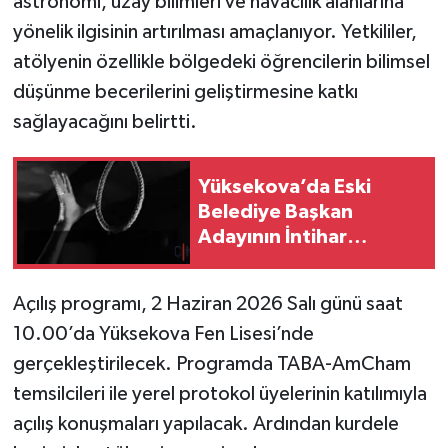
astronomi, uzay bilimleri ve havacılık alanlarına
yönelik ilgisinin artırılması amaçlanıyor. Yetkililer,
atölyenin özellikle bölgedeki öğrencilerin bilimsel
düşünme becerilerini geliştirmesine katkı
sağlayacağını belirtti.
Yüksekova’da Eski
Belediye Başkan
Adayının İntihar
Girişiminde Bulunduğu
İddia Edildi
Açılış programı, 2 Haziran 2026 Salı günü saat
10.00’da Yüksekova Fen Lisesi’nde
gerçekleştirilecek. Programda TABA-AmCham
temsilcileri ile yerel protokol üyelerinin katılımıyla
açılış konuşmaları yapılacak. Ardından kurdele