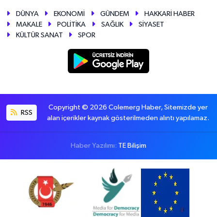
DÜNYA
EKONOMİ
GÜNDEM
HAKKARİ HABER
MAKALE
POLİTİKA
SAĞLIK
SİYASET
KÜLTÜR SANAT
SPOR
Copyright © 2026 Colemerg Haber, Sitemizde yer
RSS
alan içerikler kaynak gösterilmeden alıntı yapılamaz.
Haber Yazılımı:
TE Bilişim