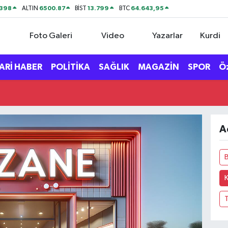
2398
6500.87
13.799
64.643,95
ALTIN
BİST
BTC
Foto Galeri
Video
Yazarlar
Kurdi
ARİ HABER
POLİTİKA
SAĞLIK
MAGAZİN
SPOR
Ö
A