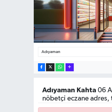
Hakkari Haber
İLGİNÇ HABERLER
KADIN
KÜLTÜR SANAT
MAGAZİN
MAKALE
POLİTİKA
Adıyaman
Kahta
06 A
nöbetçi eczane adres, 
REKLAM
SAĞLIK