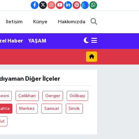
İletişim
Künye
Hakkımızda
zel Haber
YAŞAM
dıyaman Diğer İlçeler
Besni
Çelikhan
Gerger
Gölbaşi
Kahta
Merkez
Samsat
Sincik
Tut