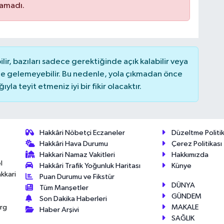
namadı.
r, bazıları sadece gerektiğinde açık kalabilir veya
 gelemeyebilir. Bu nedenle, yola çıkmadan önce
la teyit etmeniz iyi bir fikir olacaktır.
Hakkâri Nöbetçi Eczaneler
Düzeltme Politik
Hakkâri Hava Durumu
Çerez Politikası
Hakkari Namaz Vakitleri
Hakkımızda
l
Hakkâri Trafik Yoğunluk Haritası
Künye
akkari
Puan Durumu ve Fikstür
DÜNYA
Tüm Manşetler
GÜNDEM
Son Dakika Haberleri
MAKALE
érg
Haber Arşivi
SAĞLIK