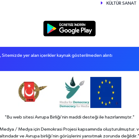
KÜLTÜR SANAT
itemizde yer alan içerikler kaynak gösterilmeden alıntı
"Bu web sitesi Avrupa Birliği’nin maddi desteği ile hazırlanmıştır."
in Medya / Medya için Demokrasi Projesi kapsamında oluşturulmuştur. v
altındadır ve Avrupa birliği’nin görüşlerini yansıtmak zorunda değildir.