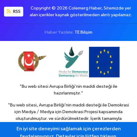
Copyright © 2026 Colemerg Haber, Sitemizde yer
RSS
alan içerikler kaynak gösterilmeden alıntı yapılamaz.
Haber Yazılımı:
TE Bilişim
"Bu web sitesi Avrupa Birliği’nin maddi desteği ile
hazırlanmıştır."
"Bu web sitesi, Avrupa Birliği’nin maddi desteği ile Demokrasi
için Medya / Medya için Demokrasi Projesi kapsamında
oluşturulmuştur. ve sürdürülmektedir. İçerik tamamıyla
Colemerg Haber
sorumluluğu altındadır ve Avrupa birliği’nin
En iyi site deneyimi sağlamak için çerezlerden
görüşlerini yansıtmak zorunda değildir."
faydalanıyoruz. Detaylar için lütfen tıklayın.