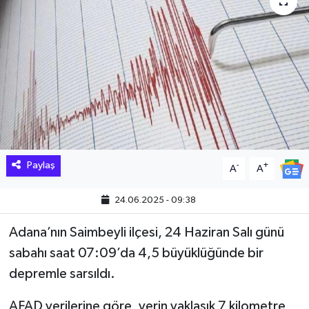
Hakkari Haber
İLGİNÇ HABERLER
KADIN
KÜLTÜR SANAT
MAGAZİN
Paylaş
-
+
A
A
MAKALE
24.06.2025 - 09:38
Adana’nın Saimbeyli ilçesi, 24 Haziran Salı günü
POLİTİKA
sabahı saat 07:09’da 4,5 büyüklüğünde bir
REKLAM
depremle sarsıldı.
AFAD verilerine göre, yerin yaklaşık 7 kilometre
SAĞLIK