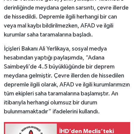
derinliğinde meydana gelen sarsıntı, çevre illerde
SİYASET
de hissedildi. Depremle ilgili herhangi bir can
veya mal kaybı bildirilmezken, AFAD ve ilgili
SPOR
kurumlar saha taramalarına başladı.
TARİH
İçişleri Bakanı Ali Yerlikaya, sosyal medya
hesabından yaptığı paylaşımda, “Adana
TEKNOLOJİ
Saimbeyli’de 4.5 büyüklüğünde bir deprem
YAŞAM
meydana gelmiştir. Çevre illerden de hissedilen
depremle ilgili olarak, AFAD ve ilgili kurumlarımızın
tüm ekipleri saha taramalarına başlamıştır. An
itibarıyla herhangi olumsuz bir durum
bulunmamaktadır” ifadelerini kullandı.
İHD’den Meclis’teki