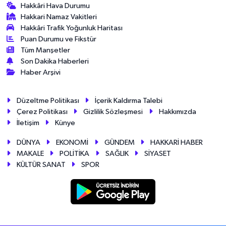
Hakkâri Hava Durumu
Hakkari Namaz Vakitleri
Hakkâri Trafik Yoğunluk Haritası
Puan Durumu ve Fikstür
Tüm Manşetler
Son Dakika Haberleri
Haber Arşivi
Düzeltme Politikası
İçerik Kaldırma Talebi
Çerez Politikası
Gizlilik Sözleşmesi
Hakkımızda
İletişim
Künye
DÜNYA
EKONOMİ
GÜNDEM
HAKKARİ HABER
MAKALE
POLİTİKA
SAĞLIK
SİYASET
KÜLTÜR SANAT
SPOR