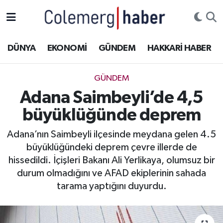
Kurdi
Hakkâri Nöbetçi Eczaneler
DÜNYA
EKONOMİ
GÜNDEM
HAKKARİ HABER
ASAYİŞ
Hakkâri Hava Durumu
GÜNDEM
ÇOCUK
Hakkari Namaz Vakitleri
Adana Saimbeyli’de 4,5
büyüklüğünde deprem
DOĞA
Hakkâri Trafik Yoğunluk Haritası
Adana’nın Saimbeyli ilçesinde meydana gelen 4.5
DÜNYA
Süper Lig Puan Durumu ve Fikstür
büyüklüğündeki deprem çevre illerde de
hissedildi. İçişleri Bakanı Ali Yerlikaya, olumsuz bir
EĞİTİM
Tüm Manşetler
durum olmadığını ve AFAD ekiplerinin sahada
tarama yaptığını duyurdu.
EKONOMİ
Son Dakika Haberleri
GÜNDEM
Haber Arşivi