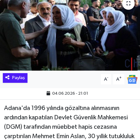
Hakkari Haber
İLGİNÇ HABERLER
KADIN
KÜLTÜR SANAT
MAGAZİN
Paylaş
-
+
A
A
MAKALE
04.06.2026 - 21:01
POLİTİKA
Adana'da 1996 yılında gözaltına alınmasının
ardından kapatılan Devlet Güvenlik Mahkemesi
REKLAM
(DGM) tarafından müebbet hapis cezasına
çarptırılan Mehmet Emin Aslan, 30 yıllık tutukluluk
SAĞLIK