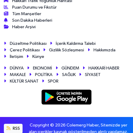
Hakkâri Trafik Yoğunluk Haritası
Puan Durumu ve Fikstür
Tüm Manşetler
Son Dakika Haberleri
Haber Arşivi
Düzeltme Politikası
İçerik Kaldırma Talebi
Çerez Politikası
Gizlilik Sözleşmesi
Hakkımızda
İletişim
Künye
DÜNYA
EKONOMİ
GÜNDEM
HAKKARİ HABER
MAKALE
POLİTİKA
SAĞLIK
SİYASET
KÜLTÜR SANAT
SPOR
Copyright © 2026 Colemerg Haber, Sitemizde yer
RSS
alan içerikler kaynak gösterilmeden alıntı yapılamaz.