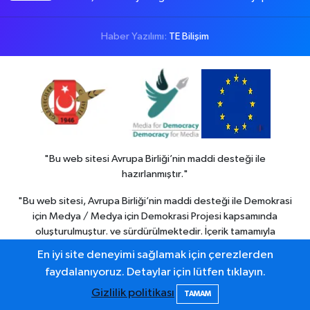
Haber Yazılımı:
TE Bilişim
"Bu web sitesi Avrupa Birliği’nin maddi desteği ile
hazırlanmıştır."
"Bu web sitesi, Avrupa Birliği’nin maddi desteği ile Demokrasi
için Medya / Medya için Demokrasi Projesi kapsamında
oluşturulmuştur. ve sürdürülmektedir. İçerik tamamıyla
Colemerg Haber
sorumluluğu altındadır ve Avrupa birliği’nin
En iyi site deneyimi sağlamak için çerezlerden
görüşlerini yansıtmak zorunda değildir."
faydalanıyoruz. Detaylar için lütfen tıklayın.
Gizlilik politikası
TAMAM
Hakkari haber