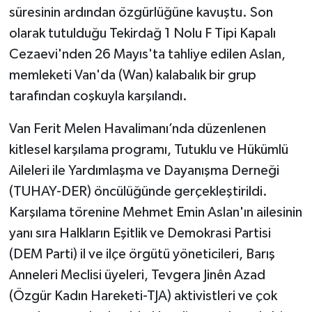
süresinin ardından özgürlüğüne kavuştu. Son
SİYASET
olarak tutulduğu Tekirdağ 1 Nolu F Tipi Kapalı
Cezaevi'nden 26 Mayıs'ta tahliye edilen Aslan,
SPOR
memleketi Van'da (Wan) kalabalık bir grup
tarafından coşkuyla karşılandı.
TARİH
Van Ferit Melen Havalimanı’nda düzenlenen
TEKNOLOJİ
kitlesel karşılama programı, Tutuklu ve Hükümlü
Aileleri ile Yardımlaşma ve Dayanışma Derneği
YAŞAM
(TUHAY-DER) öncülüğünde gerçekleştirildi.
Karşılama törenine Mehmet Emin Aslan'ın ailesinin
yanı sıra Halkların Eşitlik ve Demokrasi Partisi
(DEM Parti) il ve ilçe örgütü yöneticileri, Barış
Anneleri Meclisi üyeleri, Tevgera Jinên Azad
(Özgür Kadın Hareketi-TJA) aktivistleri ve çok