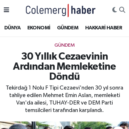
Kurdi
Hakkâri Nöbetçi Eczaneler
DÜNYA
EKONOMİ
GÜNDEM
HAKKARİ HABER
ASAYİŞ
Hakkâri Hava Durumu
GÜNDEM
ÇOCUK
Hakkari Namaz Vakitleri
30 Yıllık Cezaevinin
Ardından Memleketine
DOĞA
Hakkâri Trafik Yoğunluk Haritası
Döndü
DÜNYA
Süper Lig Puan Durumu ve Fikstür
Tekirdağ 1 Nolu F Tipi Cezaevi'nden 30 yıl sonra
tahliye edilen Mehmet Emin Aslan, memleketi
EĞİTİM
Tüm Manşetler
Van'da ailesi, TUHAY-DER ve DEM Parti
EKONOMİ
Son Dakika Haberleri
temsilcileri tarafından karşılandı.
GÜNDEM
Haber Arşivi