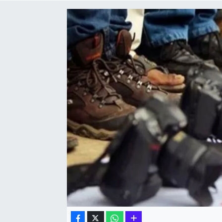
Hakkari Haber
İLGİNÇ HABERLER
KADIN
KÜLTÜR SANAT
MAGAZİN
MAKALE
POLİTİKA
REKLAM
SAĞLIK