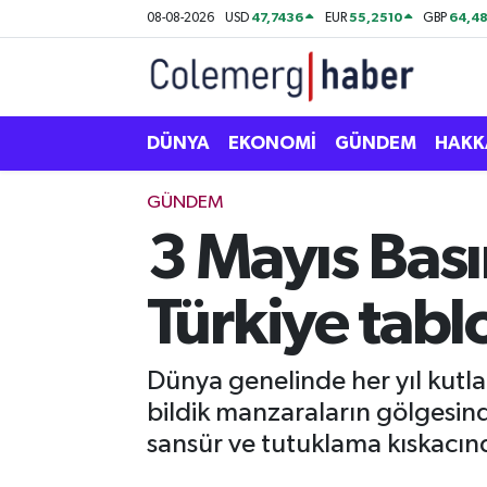
47,7436
55,2510
64,48
08-08-2026
USD
EUR
GBP
Kurdi
Hakkâri Nöbetçi Eczaneler
ASAYİŞ
Hakkâri Hava Durumu
DÜNYA
EKONOMİ
GÜNDEM
HAKK
ÇOCUK
Hakkari Namaz Vakitleri
GÜNDEM
3 Mayıs Bas
DOĞA
Hakkâri Trafik Yoğunluk Haritası
Türkiye tabl
DÜNYA
Süper Lig Puan Durumu ve Fikstür
EĞİTİM
Tüm Manşetler
Dünya genelinde her yıl kut
bildik manzaraların gölgesin
EKONOMİ
Son Dakika Haberleri
sansür ve tutuklama kıskacında
GÜNDEM
Haber Arşivi