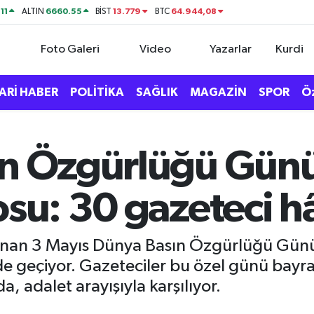
11
6660.55
13.779
64.944,08
ALTIN
BİST
BTC
Foto Galeri
Video
Yazarlar
Kurdi
ARİ HABER
POLİTİKA
SAĞLIK
MAGAZİN
SPOR
Ö
ın Özgürlüğü Gün
osu: 30 gazeteci h
lanan 3 Mayıs Dünya Basın Özgürlüğü Günü
de geçiyor. Gazeteciler bu özel günü bayr
, adalet arayışıyla karşılıyor.