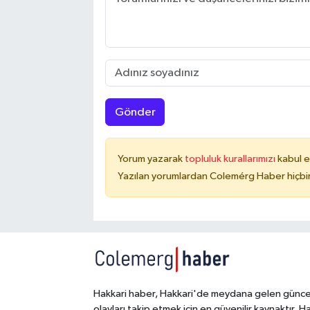
Gönder
Yorum yazarak
topluluk kurallarımızı
kabul e
Yazılan yorumlardan Colemérg Haber hiçbir
Hakkari haber, Hakkari'de meydana gelen günce
olayları takip etmek için en güvenilir kaynaktır. H