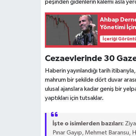
peşinden gidenlerin kalemi asla yer
Ahbap Derneğ
Yönetimi İçin
İçeriği Görünt
Cezaevlerinde 30 Gaze
Haberin yayınlandığı tarih itibarıy
mahrum bir şekilde dört duvar aras
ulusal ajanslara kadar geniş bir yel
yaptıkları için tutsaklar.
İşte o isimlerden bazıları:
Ziya
Pınar Gayıp, Mehmet Baransu, Ha