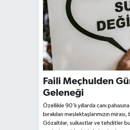
Faili Meçhulden G
Geleneği
Özellikle 90'lı yıllarda canı pahasın
bırakılan meslektaşlarımızın mirası, 
Gözaltılar, suikastlar ve tehditler b