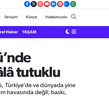
İletişim
Künye
Hakkımızda
zel Haber
YAŞAM
ü’nde
âlâ tutuklu
, Türkiye’de ve dünyada yine
am havasında değil; baskı,