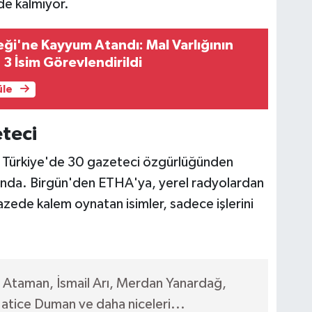
de kalmıyor.
i'ne Kayyum Atandı: Mal Varlığının
 3 İsim Görevlendirildi
üle
teci
la, Türkiye'de 30 gazeteci özgürlüğünden
ında. Birgün'den ETHA'ya, yerel radyolardan
pazede kalem oynatan isimler, sadece işlerini
 Ataman, İsmail Arı, Merdan Yanardağ,
tice Duman ve daha niceleri...