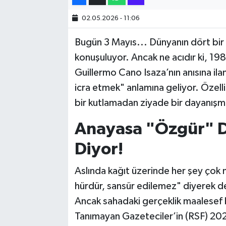
02.05.2026 - 11:06
SİYASET
Bugün 3 Mayıs... Dünyanın dört bir
SPOR
konuşuluyor. Ancak ne acıdır ki, 198
Guillermo Cano Isaza’nın anısına ila
TARİH
icra etmek" anlamına geliyor. Özelli
TEKNOLOJİ
bir kutlamadan ziyade bir dayanı
Anayasa "Özgür" D
YAŞAM
Diyor!
Aslında kağıt üzerinde her şey çok
hürdür, sansür edilemez" diyerek de
Ancak sahadaki gerçeklik maalesef 
Tanımayan Gazeteciler’in (RSF) 202