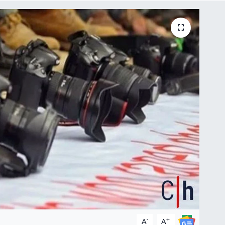
-
+
A
A