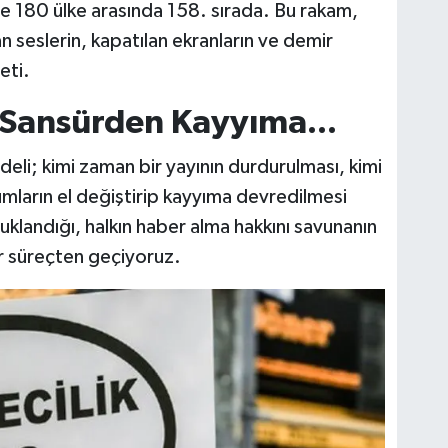
e 180 ülke arasında 158. sırada. Bu rakam,
an seslerin, kapatılan ekranların ve demir
eti.
 Sansürden Kayyıma...
eli; kimi zaman bir yayının durdurulması, kimi
umların el değiştirip kayyıma devredilmesi
uklandığı, halkın haber alma hakkını savunanın
r süreçten geçiyoruz.