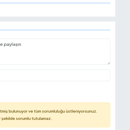
tmiş bulunuyor ve tüm sorumluluğu üstleniyorsunuz.
 şekilde sorumlu tutulamaz.