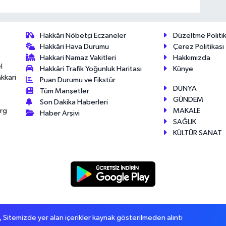
Hakkâri Nöbetçi Eczaneler
Düzeltme Politik
Hakkâri Hava Durumu
Çerez Politikası
Hakkari Namaz Vakitleri
Hakkımızda
l
Hakkâri Trafik Yoğunluk Haritası
Künye
akkari
Puan Durumu ve Fikstür
DÜNYA
Tüm Manşetler
GÜNDEM
Son Dakika Haberleri
MAKALE
érg
Haber Arşivi
SAĞLIK
KÜLTÜR SANAT
itemizde yer alan içerikler kaynak gösterilmeden alıntı