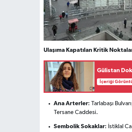
Ulaşıma Kapatılan Kritik Noktala
Gülistan Dok
İçeriği Görünt
Ana Arterler:
Tarlabaşı Bulvar
Tersane Caddesi.
Sembolik Sokaklar:
İstiklal C