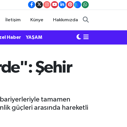
İletişim
Künye
Hakkımızda
zel Haber
YAŞAM
rde": Şehir
s bariyerleriyle tamamen
lik güçleri arasında hareketli