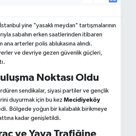
İstanbul yine "yasaklı meydan" tartışmalarının
rıyla sabahın erken saatlerinden itibaren
ana arterler polis ablukasına alındı.
yerler ve devriye gezen güvenlik güçleri,
ı.
Buluşma Noktası Oldu
düren sendikalar, siyasi partiler ve gençlik
erini duyurmak için bu kez
Mecidiyeköy
ledi. Bölgede yoğun bir kalabalık birikmeye
attına kadar genişletildi.
raç ve Yaya Trafiğine