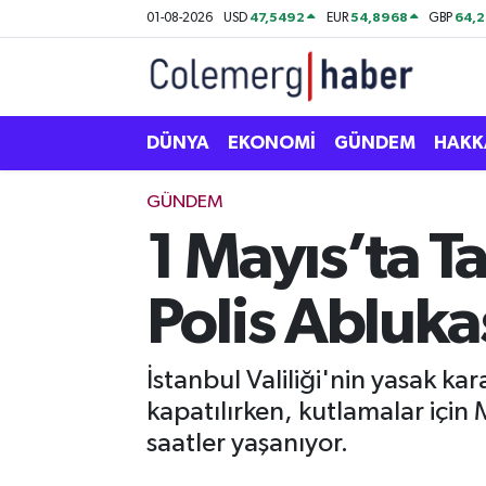
47,5492
54,8968
64,2
01-08-2026
USD
EUR
GBP
Kurdi
Hakkâri Nöbetçi Eczaneler
ASAYİŞ
Hakkâri Hava Durumu
DÜNYA
EKONOMİ
GÜNDEM
HAKK
ÇOCUK
Hakkari Namaz Vakitleri
GÜNDEM
1 Mayıs’ta T
DOĞA
Hakkâri Trafik Yoğunluk Haritası
Polis Abluka
DÜNYA
Süper Lig Puan Durumu ve Fikstür
EĞİTİM
Tüm Manşetler
İstanbul Valiliği'nin yasak ka
kapatılırken, kutlamalar için 
EKONOMİ
Son Dakika Haberleri
saatler yaşanıyor.
GÜNDEM
Haber Arşivi