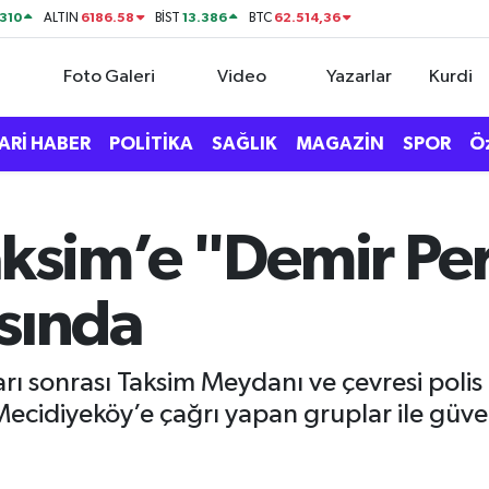
310
6186.58
13.386
62.514,36
ALTIN
BİST
BTC
Foto Galeri
Video
Yazarlar
Kurdi
ARİ HABER
POLİTİKA
SAĞLIK
MAGAZİN
SPOR
Ö
aksim’e "Demir Pe
sında
rarı sonrası Taksim Meydanı ve çevresi poli
Mecidiyeköy’e çağrı yapan gruplar ile güven