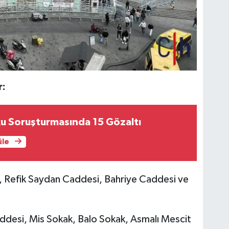
r:
u Soruşturmasında 15 Gözaltı
üle
ı, Refik Saydan Caddesi, Bahriye Caddesi ve
addesi, Mis Sokak, Balo Sokak, Asmalı Mescit