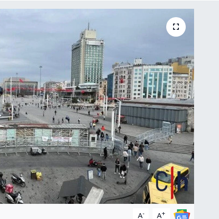
-
+
A
A