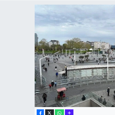
Hakkari Haber
İLGİNÇ HABERLER
KADIN
KÜLTÜR SANAT
MAGAZİN
MAKALE
POLİTİKA
REKLAM
SAĞLIK