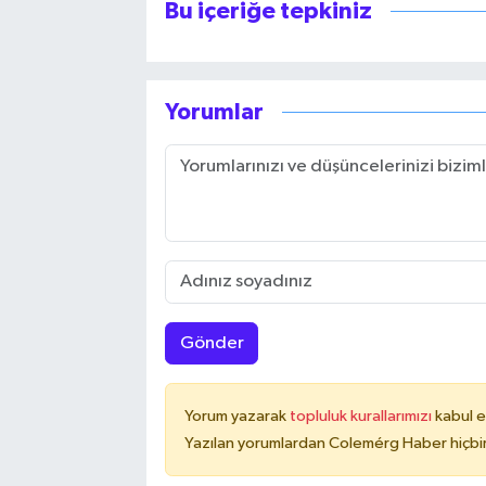
Bu içeriğe tepkiniz
Yorumlar
Gönder
Yorum yazarak
topluluk kurallarımızı
kabul e
Yazılan yorumlardan Colemérg Haber hiçbir