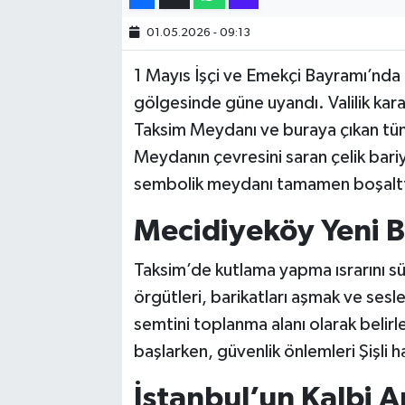
01.05.2026 - 09:13
SİYASET
1 Mayıs İşçi ve Emekçi Bayramı’nda 
SPOR
gölgesinde güne uyandı. Valilik kara
Taksim Meydanı ve buraya çıkan tüm 
TARİH
Meydanın çevresini saran çelik bari
TEKNOLOJİ
sembolik meydanı tamamen boşaltt
Mecidiyeköy Yeni 
YAŞAM
Taksim’de kutlama yapma ısrarını sür
örgütleri, barikatları aşmak ve sesl
semtini toplanma alanı olarak belir
başlarken, güvenlik önlemleri Şişli h
İstanbul’un Kalbi A