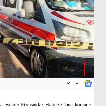
-
+
A
A
hallesi’nde 16 yaşındaki Hatice Fırtına, korkunç