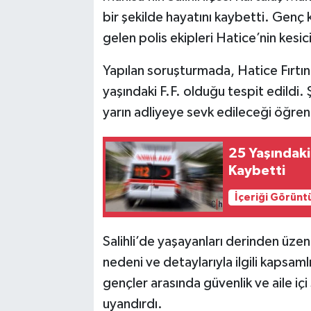
bir şekilde hayatını kaybetti. Genç 
SİYASET
gelen polis ekipleri Hatice’nin kesic
SPOR
Yapılan soruşturmada, Hatice Fırtına’
yaşındaki F.F. olduğu tespit edildi. 
TARİH
yarın adliyeye sevk edileceği öğreni
TEKNOLOJİ
25 Yaşındaki
Kaybetti
YAŞAM
İçeriği Görünt
Salihli’de yaşayanları derinden üzen
nedeni ve detaylarıyla ilgili kapsaml
gençler arasında güvenlik ve aile i
uyandırdı.