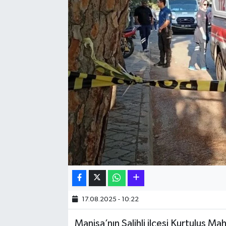
Hakkari Haber
İLGİNÇ HABERLER
KADIN
KÜLTÜR SANAT
MAGAZİN
MAKALE
POLİTİKA
REKLAM
17.08.2025 - 10:22
Manisa’nın Salihli ilçesi Kurtuluş Ma
SAĞLIK