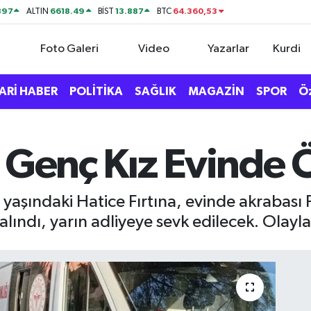
897
6618.49
13.887
64.360,53
ALTIN
BİST
BTC
Foto Galeri
Video
Yazarlar
Kurdi
ARİ HABER
POLİTİKA
SAĞLIK
MAGAZİN
SPOR
Ö
i Genç Kız Evinde 
 yaşındaki Hatice Fırtına, evinde akrabası F
lındı, yarın adliyeye sevk edilecek. Olayla 