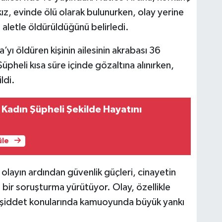
kız, evinde ölü olarak bulunurken, olay yerine
i aletle öldürüldüğünü belirledi.
yı öldüren kişinin ailesinin akrabası 36
Şüpheli kısa süre içinde gözaltına alınırken,
ldi.
 Kadın Şüpheli Şekilde Hayatını
üle
 olayın ardından güvenlik güçleri, cinayetin
ı bir soruşturma yürütüyor. Olay, özellikle
çi şiddet konularında kamuoyunda büyük yankı