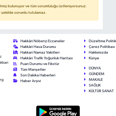
tmiş bulunuyor ve tüm sorumluluğu üstleniyorsunuz.
 şekilde sorumlu tutulamaz.
Hakkâri Nöbetçi Eczaneler
Düzeltme Politik
Hakkâri Hava Durumu
Çerez Politikası
Hakkari Namaz Vakitleri
Hakkımızda
l
Hakkâri Trafik Yoğunluk Haritası
Künye
akkari
Puan Durumu ve Fikstür
DÜNYA
Tüm Manşetler
GÜNDEM
Son Dakika Haberleri
MAKALE
érg
Haber Arşivi
SAĞLIK
KÜLTÜR SANAT