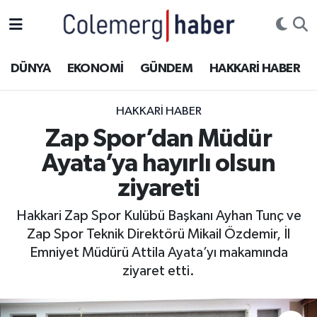
Kurdi
Hakkâri Nöbetçi Eczaneler
DÜNYA
EKONOMİ
GÜNDEM
HAKKARİ HABER
ASAYİŞ
Hakkâri Hava Durumu
HAKKARI HABER
ÇOCUK
Hakkari Namaz Vakitleri
Zap Spor’dan Müdür
Ayata’ya hayırlı olsun
DOĞA
Hakkâri Trafik Yoğunluk Haritası
ziyareti
DÜNYA
Süper Lig Puan Durumu ve Fikstür
Hakkari Zap Spor Kulübü Başkanı Ayhan Tunç ve
Zap Spor Teknik Direktörü Mikail Özdemir, İl
EĞİTİM
Tüm Manşetler
Emniyet Müdürü Attila Ayata’yı makamında
EKONOMİ
Son Dakika Haberleri
ziyaret etti.
GÜNDEM
Haber Arşivi