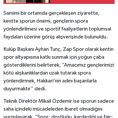
Uyarı
SİYASET
Samimi bir ortamda gerçekleşen ziyarette,
kentte sporun önemi, gençlerin spora
SPOR
yönlendirilmesi ve sportif faaliyetlerin toplumsal
faydaları üzerine görüş alışverişinde bulunuldu.
TARİH
Kulüp Başkanı Ayhan Tunç, Zap Spor olarak kentin
TEKNOLOJİ
spor altyapısına katkı sunmak için yoğun çaba
gösterdiklerini belirterek, “Amacımız gençlerimizi
YAŞAM
kötü alışkanlıklardan uzak tutarak spora
yönlendirmek, Hakkari’nin adını başarılarla
duyurmaktır” dedi.
Teknik Direktör Mikail Özdemir ise sporun sadece
saha içindeki mücadeleden ibaret olmadığını
vurgulayarak, “Spor; dostluğu, kardeşliği ve fair-