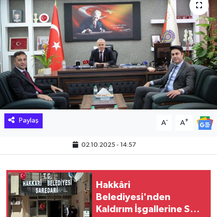
Hakkari Haber
İLGİNÇ HABERLER
KADIN
KÜLTÜR SANAT
MAGAZİN
Paylaş
-
+
A
A
MAKALE
02.10.2025 - 14:57
POLİTİKA
Hakkâri
REKLAM
Belediyesi'nden
Kaldırım İşgallerine Sert
SAĞLIK