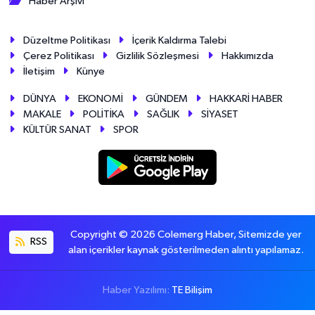
Haber Arşivi
Düzeltme Politikası
İçerik Kaldırma Talebi
Çerez Politikası
Gizlilik Sözleşmesi
Hakkımızda
İletişim
Künye
DÜNYA
EKONOMİ
GÜNDEM
HAKKARİ HABER
MAKALE
POLİTİKA
SAĞLIK
SİYASET
KÜLTÜR SANAT
SPOR
Copyright © 2026 Colemerg Haber, Sitemizde yer
RSS
alan içerikler kaynak gösterilmeden alıntı yapılamaz.
Haber Yazılımı:
TE Bilişim