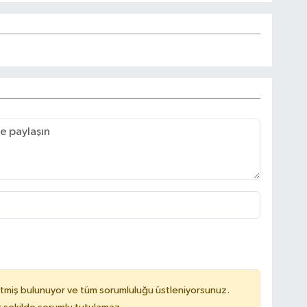
tmiş bulunuyor ve tüm sorumluluğu üstleniyorsunuz.