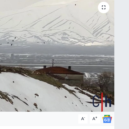
-
+
A
A