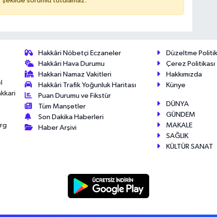
 şekilde sorumlu tutulamaz.
Hakkâri Nöbetçi Eczaneler
Düzeltme Politik
Hakkâri Hava Durumu
Çerez Politikası
Hakkari Namaz Vakitleri
Hakkımızda
l
Hakkâri Trafik Yoğunluk Haritası
Künye
akkari
Puan Durumu ve Fikstür
DÜNYA
Tüm Manşetler
GÜNDEM
Son Dakika Haberleri
MAKALE
érg
Haber Arşivi
SAĞLIK
KÜLTÜR SANAT