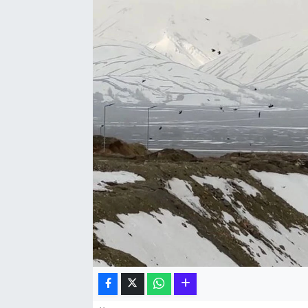
Hakkari Haber
İLGİNÇ HABERLER
KADIN
KÜLTÜR SANAT
MAGAZİN
MAKALE
POLİTİKA
REKLAM
SAĞLIK