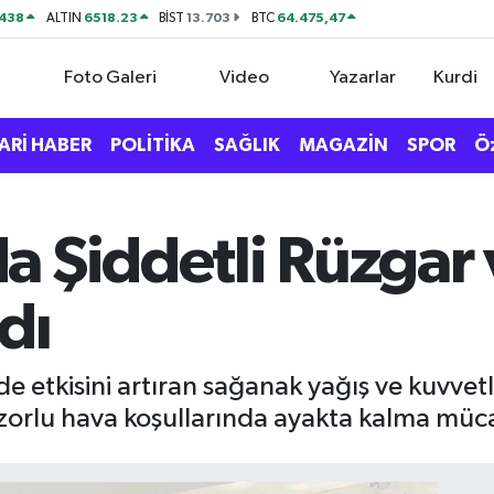
438
6518.23
13.703
64.475,47
ALTIN
BİST
BTC
Foto Galeri
Video
Yazarlar
Kurdi
ARİ HABER
POLİTİKA
SAĞLIK
MAGAZİN
SPOR
Ö
a Şiddetli Rüzgar
dı
de etkisini artıran sağanak yağış ve kuvvet
zorlu hava koşullarında ayakta kalma müca