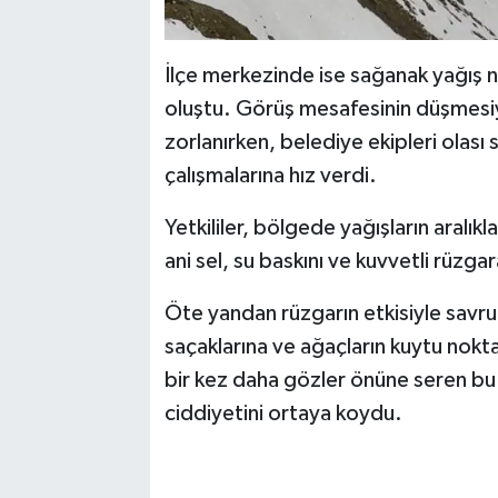
İlçe merkezinde ise sağanak yağış ne
oluştu. Görüş mesafesinin düşmesiyl
zorlanırken, belediye ekipleri olası s
çalışmalarına hız verdi.
Yetkililer, bölgede yağışların aralı
ani sel, su baskını ve kuvvetli rüzga
Öte yandan rüzgarın etkisiyle savrul
saçaklarına ve ağaçların kuytu nokt
bir kez daha gözler önüne seren bu 
ciddiyetini ortaya koydu.