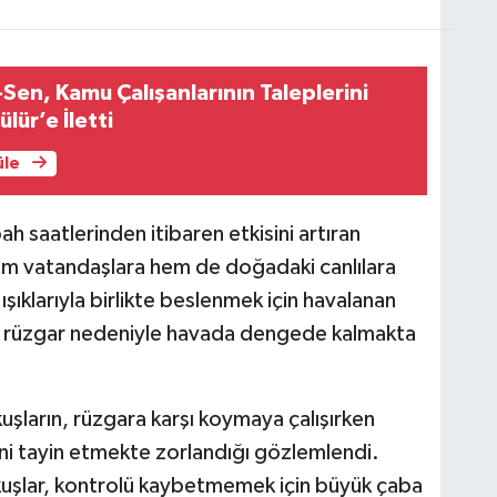
en, Kamu Çalışanlarının Taleplerini
ür’e İletti
üle
h saatlerinden itibaren etkisini artıran
hem vatandaşlara hem de doğadaki canlılara
 ışıklarıyla birlikte beslenmek için havalanan
ran rüzgar nedeniyle havada dengede kalmakta
 kuşların, rüzgara karşı koymaya çalışırken
ini tayin etmekte zorlandığı gözlemlendi.
kuşlar, kontrolü kaybetmemek için büyük çaba