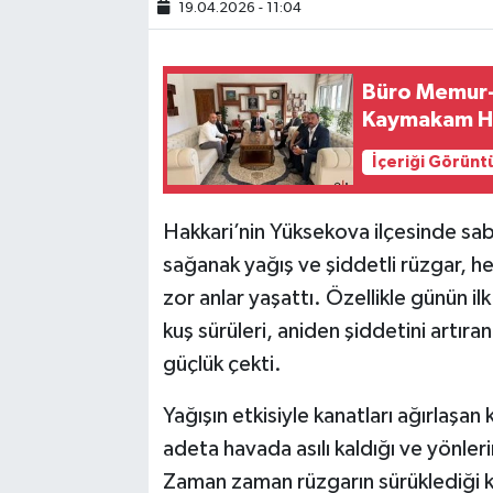
19.04.2026 - 11:04
SİYASET
Büro Memur-S
SPOR
Kaymakam Hül
TARİH
İçeriği Görünt
TEKNOLOJİ
Hakkari’nin Yüksekova ilçesinde saba
sağanak yağış ve şiddetli rüzgar, 
YAŞAM
zor anlar yaşattı. Özellikle günün ilk
kuş sürüleri, aniden şiddetini artı
güçlük çekti.
Yağışın etkisiyle kanatları ağırlaşan
adeta havada asılı kaldığı ve yönler
Zaman zaman rüzgarın sürüklediği 