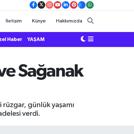
İletişim
Künye
Hakkımızda
zel Haber
YAŞAM
 ve Sağanak
li rüzgar, günlük yaşamı
delesi verdi.