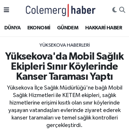
Kurdi
Hakkâri Nöbetçi Eczaneler
DÜNYA
EKONOMİ
GÜNDEM
HAKKARİ HABER
ASAYİŞ
Hakkâri Hava Durumu
YÜKSEKOVA HABERLERI
ÇOCUK
Hakkari Namaz Vakitleri
Yüksekova'da Mobil Sağlık
Ekipleri Sınır Köylerinde
DOĞA
Hakkâri Trafik Yoğunluk Haritası
Kanser Taraması Yaptı
DÜNYA
Süper Lig Puan Durumu ve Fikstür
Yüksekova İlçe Sağlık Müdürlüğü'ne bağlı Mobil
Sağlık Hizmetleri ile KETEM ekipleri, sağlık
EĞİTİM
Tüm Manşetler
hizmetlerine erişimi kısıtlı olan sınır köylerinde
EKONOMİ
Son Dakika Haberleri
yaşayan vatandaşları evlerinde ziyaret ederek
kanser taramaları ve temel sağlık kontrolleri
GÜNDEM
Haber Arşivi
gerçekleştirdi.