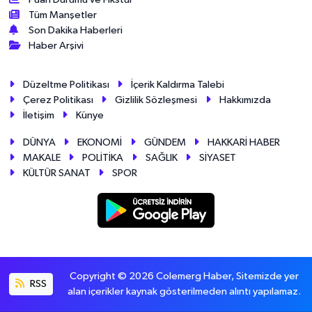
Tüm Manşetler
Son Dakika Haberleri
Haber Arşivi
Düzeltme Politikası
İçerik Kaldırma Talebi
Çerez Politikası
Gizlilik Sözleşmesi
Hakkımızda
İletişim
Künye
DÜNYA
EKONOMİ
GÜNDEM
HAKKARİ HABER
MAKALE
POLİTİKA
SAĞLIK
SİYASET
KÜLTÜR SANAT
SPOR
Copyright © 2026 Colemerg Haber, Sitemizde yer
RSS
alan içerikler kaynak gösterilmeden alıntı yapılamaz.