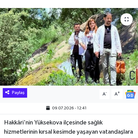
Hakkari Haber
İLGİNÇ HABERLER
KADIN
KÜLTÜR SANAT
MAGAZİN
MAKALE
Paylaş
-
+
A
A
POLİTİKA
09.07.2026 - 12:41
REKLAM
Hakkâri'nin Yüksekova ilçesinde sağlık
hizmetlerinin kırsal kesimde yaşayan vatandaşlara
SAĞLIK