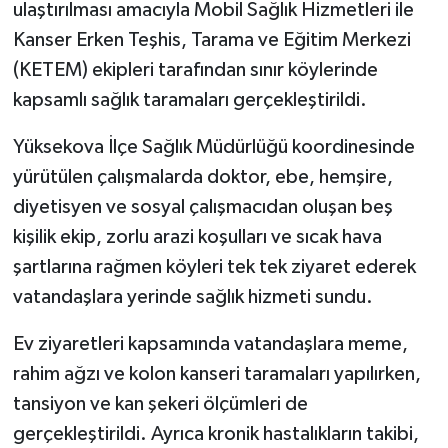
ulaştırılması amacıyla Mobil Sağlık Hizmetleri ile
Kanser Erken Teşhis, Tarama ve Eğitim Merkezi
SİYASET
(KETEM) ekipleri tarafından sınır köylerinde
SPOR
kapsamlı sağlık taramaları gerçekleştirildi.
Yüksekova İlçe Sağlık Müdürlüğü koordinesinde
TARİH
yürütülen çalışmalarda doktor, ebe, hemşire,
TEKNOLOJİ
diyetisyen ve sosyal çalışmacıdan oluşan beş
kişilik ekip, zorlu arazi koşulları ve sıcak hava
YAŞAM
şartlarına rağmen köyleri tek tek ziyaret ederek
vatandaşlara yerinde sağlık hizmeti sundu.
Ev ziyaretleri kapsamında vatandaşlara meme,
rahim ağzı ve kolon kanseri taramaları yapılırken,
tansiyon ve kan şekeri ölçümleri de
gerçekleştirildi. Ayrıca kronik hastalıkların takibi,