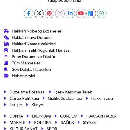
takip edebilirsiniz.
Hakkâri Nöbetçi Eczaneler
Hakkâri Hava Durumu
Hakkari Namaz Vakitleri
Hakkâri Trafik Yoğunluk Haritası
Puan Durumu ve Fikstür
Tüm Manşetler
Son Dakika Haberleri
Haber Arşivi
Düzeltme Politikası
İçerik Kaldırma Talebi
Çerez Politikası
Gizlilik Sözleşmesi
Hakkımızda
İletişim
Künye
DÜNYA
EKONOMİ
GÜNDEM
HAKKARİ HABER
MAKALE
POLİTİKA
SAĞLIK
SİYASET
KÜLTÜR SANAT
SPOR