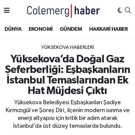
Kurdi
Hakkâri Nöbetçi Eczaneler
DÜNYA
EKONOMİ
GÜNDEM
HAKKARİ HABER
ASAYİŞ
Hakkâri Hava Durumu
YÜKSEKOVA HABERLERI
ÇOCUK
Hakkari Namaz Vakitleri
Yüksekova’da Doğal Gaz
Seferberliği: Eşbaşkanların
DOĞA
Hakkâri Trafik Yoğunluk Haritası
İstanbul Temaslarından Ek
DÜNYA
Süper Lig Puan Durumu ve Fikstür
Hat Müjdesi Çıktı
EĞİTİM
Tüm Manşetler
Yüksekova Belediyesi Eşbaşkanları Şadiye
Kırmızıgül ve Şoreş Diri, ilçenin modern ısınma ve
EKONOMİ
Son Dakika Haberleri
enerji altyapısı için kritik bir adım atarak
İstanbul’da üst düzey temaslarda bulundu.
GÜNDEM
Haber Arşivi