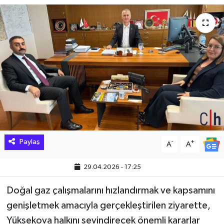
Hakkari Haber
İLGİNÇ HABERLER
KADIN
KÜLTÜR SANAT
MAGAZİN
Paylaş
-
+
A
A
MAKALE
29.04.2026 - 17:25
POLİTİKA
Doğal gaz çalışmalarını hızlandırmak ve kapsamını
REKLAM
genişletmek amacıyla gerçekleştirilen ziyarette,
Yüksekova halkını sevindirecek önemli kararlar
SAĞLIK