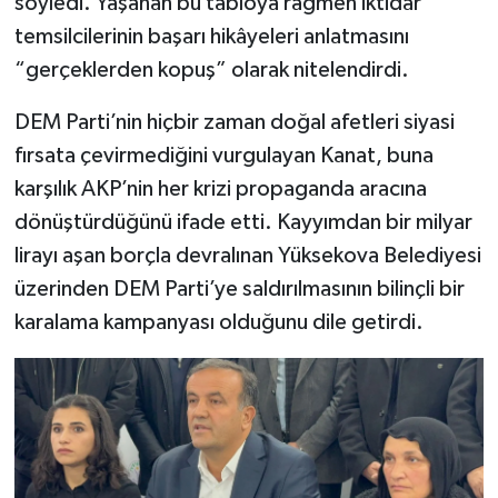
söyledi. Yaşanan bu tabloya rağmen iktidar
temsilcilerinin başarı hikâyeleri anlatmasını
“gerçeklerden kopuş” olarak nitelendirdi.
DEM Parti’nin hiçbir zaman doğal afetleri siyasi
fırsata çevirmediğini vurgulayan Kanat, buna
karşılık AKP’nin her krizi propaganda aracına
dönüştürdüğünü ifade etti. Kayyımdan bir milyar
lirayı aşan borçla devralınan Yüksekova Belediyesi
üzerinden DEM Parti’ye saldırılmasının bilinçli bir
karalama kampanyası olduğunu dile getirdi.