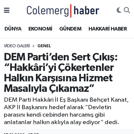
Kurdi
Hakkâri Nöbetçi Eczaneler
DÜNYA
EKONOMİ
GÜNDEM
HAKKARİ HABER
ASAYİŞ
Hakkâri Hava Durumu
VIDEO GALERI
GENEL
ÇOCUK
Hakkari Namaz Vakitleri
DEM Parti’den Sert Çıkış:
“Hakkâri’yi Çökertenler
DOĞA
Hakkâri Trafik Yoğunluk Haritası
Halkın Karşısına Hizmet
DÜNYA
Süper Lig Puan Durumu ve Fikstür
Masalıyla Çıkamaz”
EĞİTİM
Tüm Manşetler
DEM Parti Hakkâri İl Eş Başkanı Behçet Kanat,
AKP İl Başkanını hedef alarak “Devletin
EKONOMİ
Son Dakika Haberleri
parasını kendi cebinden harcamış gibi
anlatanlar halkın aklıyla alay ediyor” dedi.
GÜNDEM
Haber Arşivi