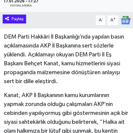
17.01.2026 - 17:27
YAYINLANMA
Hakkari Haber
Paylaş
-
+
A
A
İLGİNÇ HABERLER
DEM Parti Hakkâri İl Başkanlığı’nda yapılan basın
KADIN
açıklamasında AKP İl Başkanına sert sözlerle
yüklendi. Açıklamayı okuyan DEM Parti İl Eş
KÜLTÜR SANAT
Başkanı Behçet Kanat, kamu hizmetlerini siyasi
MAGAZİN
propaganda malzemesine dönüştüren anlayışı
sert bir dille eleştirdi.
MAKALE
Kanat, AKP İl Başkanının kamu kurumlarının
POLİTİKA
yapmak zorunda olduğu çalışmaları AKP’nin
cebinden yapılıyormuş gibi göstermesinin açık bir
REKLAM
siyasi sahtekârlık olduğunu belirterek, “Halka ait
olanı halkımıza bir lütuf gibi sunmak, bu kentin
SAĞLIK