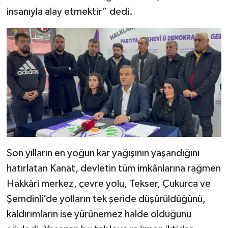
insanıyla alay etmektir” dedi.
SİYASET
SPOR
TARİH
TEKNOLOJİ
YAŞAM
Son yılların en yoğun kar yağışının yaşandığını
hatırlatan Kanat, devletin tüm imkânlarına rağmen
Hakkâri merkez, çevre yolu, Tekser, Çukurca ve
Şemdinli’de yolların tek şeride düşürüldüğünü,
kaldırımların ise yürünemez halde olduğunu