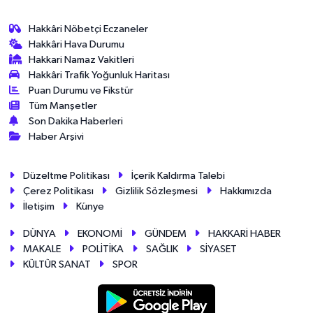
Hakkâri Nöbetçi Eczaneler
Hakkâri Hava Durumu
Hakkari Namaz Vakitleri
Hakkâri Trafik Yoğunluk Haritası
Puan Durumu ve Fikstür
Tüm Manşetler
Son Dakika Haberleri
Haber Arşivi
Düzeltme Politikası
İçerik Kaldırma Talebi
Çerez Politikası
Gizlilik Sözleşmesi
Hakkımızda
İletişim
Künye
DÜNYA
EKONOMİ
GÜNDEM
HAKKARİ HABER
MAKALE
POLİTİKA
SAĞLIK
SİYASET
KÜLTÜR SANAT
SPOR