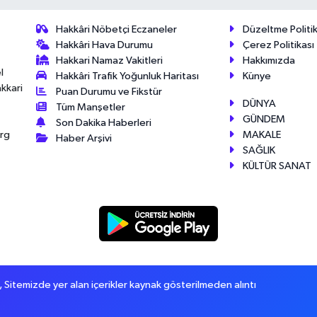
Hakkâri Nöbetçi Eczaneler
Düzeltme Politik
Hakkâri Hava Durumu
Çerez Politikası
Hakkari Namaz Vakitleri
Hakkımızda
l
Hakkâri Trafik Yoğunluk Haritası
Künye
akkari
Puan Durumu ve Fikstür
DÜNYA
Tüm Manşetler
GÜNDEM
Son Dakika Haberleri
MAKALE
érg
Haber Arşivi
SAĞLIK
KÜLTÜR SANAT
itemizde yer alan içerikler kaynak gösterilmeden alıntı