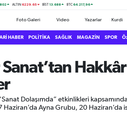
0802
6229.65
13.688
64.217,96
ALTIN
BİST
BTC
Foto Galeri
Video
Yazarlar
Kurdi
ARİ HABER
POLİTİKA
SAĞLIK
MAGAZİN
SPOR
Ö
 Sanat’tan Hakkâri
er
Sanat Dolaşımda” etkinlikleri kapsamında H
17 Haziran’da Ayna Grubu, 20 Haziran’da 