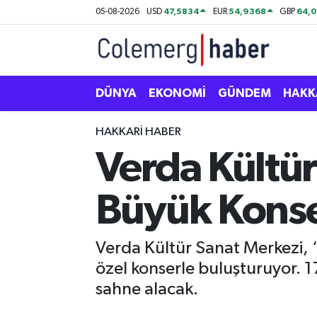
47,5834
54,9368
64,
05-08-2026
USD
EUR
GBP
Kurdi
Hakkâri Nöbetçi Eczaneler
ASAYİŞ
Hakkâri Hava Durumu
DÜNYA
EKONOMİ
GÜNDEM
HAKK
ÇOCUK
Hakkari Namaz Vakitleri
HAKKARI HABER
Verda Kültür
DOĞA
Hakkâri Trafik Yoğunluk Haritası
Büyük Kons
DÜNYA
Süper Lig Puan Durumu ve Fikstür
EĞİTİM
Tüm Manşetler
Verda Kültür Sanat Merkezi, “
özel konserle buluşturuyor. 
EKONOMİ
Son Dakika Haberleri
sahne alacak.
GÜNDEM
Haber Arşivi