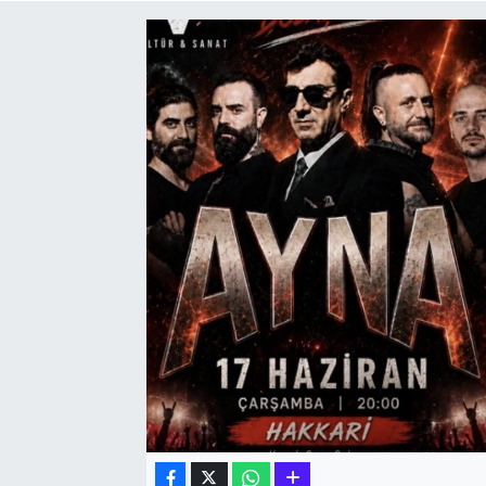
Hakkari Haber
İLGİNÇ HABERLER
KADIN
KÜLTÜR SANAT
MAGAZİN
MAKALE
POLİTİKA
REKLAM
SAĞLIK