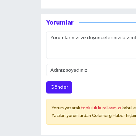
Yorumlar
Gönder
Yorum yazarak
topluluk kurallarımızı
kabul e
Yazılan yorumlardan Colemérg Haber hiçbir