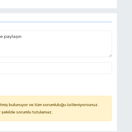
tmiş bulunuyor ve tüm sorumluluğu üstleniyorsunuz.
 şekilde sorumlu tutulamaz.