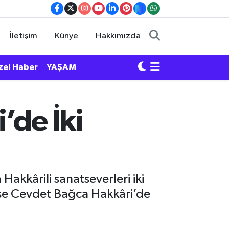
İletişim
Künye
Hakkımızda
zel Haber
YAŞAM
’de İki
akkârili sanatseverleri iki
ise Cevdet Bağca Hakkâri’de