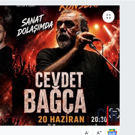
-
+
A
A