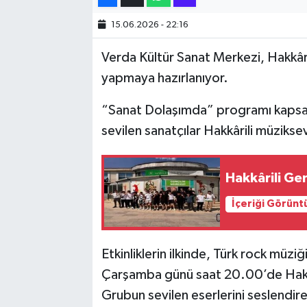
15.06.2026 - 22:16
SİYASET
Verda Kültür Sanat Merkezi, Hakkâri’
SPOR
yapmaya hazırlanıyor.
TARİH
“Sanat Dolaşımda” programı kapsam
sevilen sanatçılar Hakkârili müzikse
TEKNOLOJİ
YAŞAM
Hakkârili Gen
İçeriği Görünt
Etkinliklerin ilkinde, Türk rock müzi
Çarşamba günü saat 20.00’de Hakkâ
Grubun sevilen eserlerini seslendir