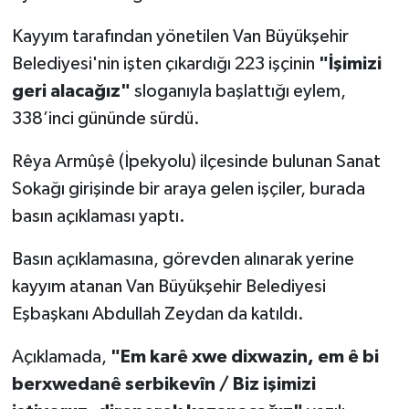
Kayyım tarafından yönetilen Van Büyükşehir
SİYASET
Belediyesi'nin işten çıkardığı 223 işçinin
"İşimizi
SPOR
geri alacağız"
sloganıyla başlattığı eylem,
338’inci gününde sürdü.
TARİH
Rêya Armûşê (İpekyolu) ilçesinde bulunan Sanat
TEKNOLOJİ
Sokağı girişinde bir araya gelen işçiler, burada
basın açıklaması yaptı.
YAŞAM
Basın açıklamasına, görevden alınarak yerine
kayyım atanan Van Büyükşehir Belediyesi
Eşbaşkanı Abdullah Zeydan da katıldı.
Açıklamada,
"Em karê xwe dixwazin, em ê bi
berxwedanê serbikevîn / Biz işimizi