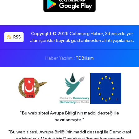
Copyright © 2026 Colemerg Haber, Sitemizde yer
RSS
alan içerikler kaynak gösterilmeden alıntı yapılamaz.
Haber Yazılımı:
TE Bilişim
"Bu web sitesi Avrupa Birliği’nin maddi desteği ile
hazırlanmıştır."
"Bu web sitesi, Avrupa Birliği’nin maddi desteği ile Demokrasi
için Medya / Medya için Demokrasi Projesi kapsamında