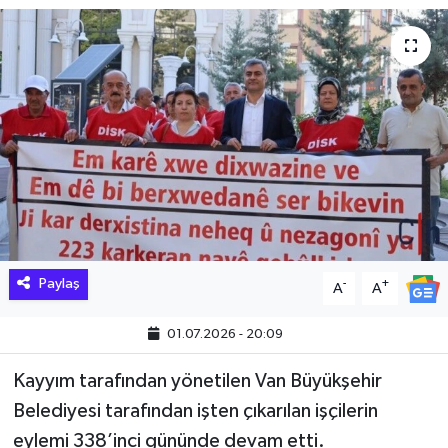
Hakkari Haber
İLGİNÇ HABERLER
KADIN
KÜLTÜR SANAT
MAGAZİN
Paylaş
-
+
A
A
MAKALE
01.07.2026 - 20:09
POLİTİKA
Kayyım tarafından yönetilen Van Büyükşehir
REKLAM
Belediyesi tarafından işten çıkarılan işçilerin
eylemi 338’inci gününde devam etti.
SAĞLIK