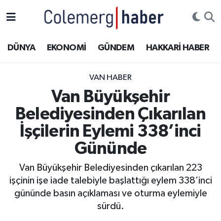
Kurdi
Hakkâri Nöbetçi Eczaneler
DÜNYA
EKONOMİ
GÜNDEM
HAKKARİ HABER
ASAYİŞ
Hakkâri Hava Durumu
VAN HABER
ÇOCUK
Hakkari Namaz Vakitleri
Van Büyükşehir
Belediyesinden Çıkarılan
DOĞA
Hakkâri Trafik Yoğunluk Haritası
İşçilerin Eylemi 338’inci
DÜNYA
Süper Lig Puan Durumu ve Fikstür
Gününde
EĞİTİM
Tüm Manşetler
Van Büyükşehir Belediyesinden çıkarılan 223
işçinin işe iade talebiyle başlattığı eylem 338’inci
EKONOMİ
Son Dakika Haberleri
gününde basın açıklaması ve oturma eylemiyle
sürdü.
GÜNDEM
Haber Arşivi