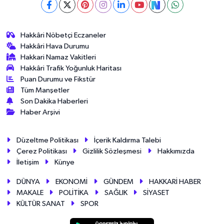
Hakkâri Nöbetçi Eczaneler
Hakkâri Hava Durumu
Hakkari Namaz Vakitleri
Hakkâri Trafik Yoğunluk Haritası
Puan Durumu ve Fikstür
Tüm Manşetler
Son Dakika Haberleri
Haber Arşivi
Düzeltme Politikası
İçerik Kaldırma Talebi
Çerez Politikası
Gizlilik Sözleşmesi
Hakkımızda
İletişim
Künye
DÜNYA
EKONOMİ
GÜNDEM
HAKKARİ HABER
MAKALE
POLİTİKA
SAĞLIK
SİYASET
KÜLTÜR SANAT
SPOR