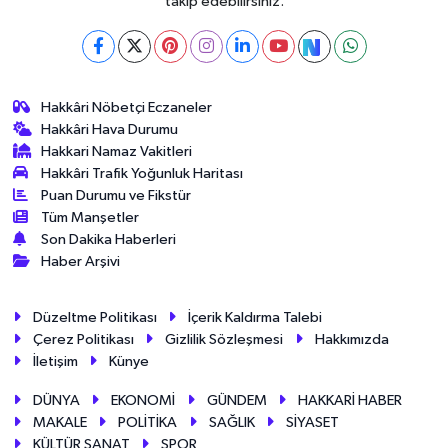
takip edebilirsiniz.
Hakkâri Nöbetçi Eczaneler
Hakkâri Hava Durumu
Hakkari Namaz Vakitleri
Hakkâri Trafik Yoğunluk Haritası
Puan Durumu ve Fikstür
Tüm Manşetler
Son Dakika Haberleri
Haber Arşivi
Düzeltme Politikası
İçerik Kaldırma Talebi
Çerez Politikası
Gizlilik Sözleşmesi
Hakkımızda
İletişim
Künye
DÜNYA
EKONOMİ
GÜNDEM
HAKKARİ HABER
MAKALE
POLİTİKA
SAĞLIK
SİYASET
KÜLTÜR SANAT
SPOR