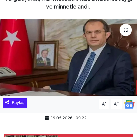
ve minnetle andı.
Hakkari Haber
İLGİNÇ HABERLER
KADIN
KÜLTÜR SANAT
MAGAZİN
MAKALE
Paylaş
-
+
A
A
POLİTİKA
19.05.2026 - 09:22
REKLAM
SAĞLIK