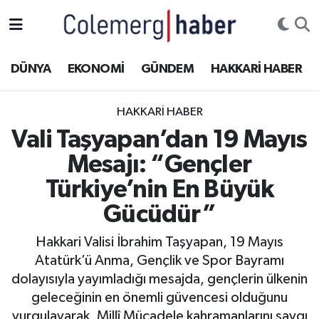
Kurdi
Hakkâri Nöbetçi Eczaneler
DÜNYA
EKONOMİ
GÜNDEM
HAKKARİ HABER
ASAYİŞ
Hakkâri Hava Durumu
HAKKARI HABER
ÇOCUK
Hakkari Namaz Vakitleri
Vali Taşyapan’dan 19 Mayıs
Mesajı: “Gençler
DOĞA
Hakkâri Trafik Yoğunluk Haritası
Türkiye’nin En Büyük
DÜNYA
Süper Lig Puan Durumu ve Fikstür
Gücüdür”
EĞİTİM
Tüm Manşetler
Hakkari Valisi İbrahim Taşyapan, 19 Mayıs
Atatürk’ü Anma, Gençlik ve Spor Bayramı
EKONOMİ
Son Dakika Haberleri
dolayısıyla yayımladığı mesajda, gençlerin ülkenin
geleceğinin en önemli güvencesi olduğunu
GÜNDEM
Haber Arşivi
vurgulayarak, Millî Mücadele kahramanlarını saygı