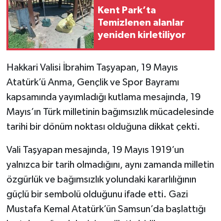
Kent Park’ta
Temizlenen alanlar
SİYASET
yeniden kirletiliyor
SPOR
Hakkari Valisi İbrahim Taşyapan, 19 Mayıs
TARİH
Atatürk’ü Anma, Gençlik ve Spor Bayramı
kapsamında yayımladığı kutlama mesajında, 19
TEKNOLOJİ
Mayıs’ın Türk milletinin bağımsızlık mücadelesinde
YAŞAM
tarihi bir dönüm noktası olduğuna dikkat çekti.
Vali Taşyapan mesajında, 19 Mayıs 1919’un
yalnızca bir tarih olmadığını, aynı zamanda milletin
özgürlük ve bağımsızlık yolundaki kararlılığının
güçlü bir sembolü olduğunu ifade etti. Gazi
Mustafa Kemal Atatürk’ün Samsun’da başlattığı