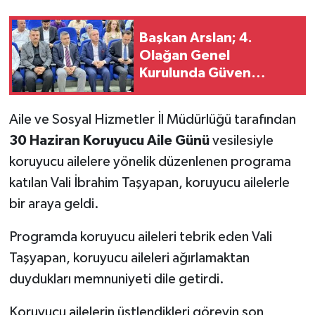
SİYASET
Başkan Arslan; 4.
Olağan Genel
SPOR
Kurulunda Güven
Tazeledi
TARİH
Aile ve Sosyal Hizmetler İl Müdürlüğü tarafından
30 Haziran Koruyucu Aile Günü
vesilesiyle
TEKNOLOJİ
koruyucu ailelere yönelik düzenlenen programa
YAŞAM
katılan Vali İbrahim Taşyapan, koruyucu ailelerle
bir araya geldi.
Programda koruyucu aileleri tebrik eden Vali
Taşyapan, koruyucu aileleri ağırlamaktan
duydukları memnuniyeti dile getirdi.
Koruyucu ailelerin üstlendikleri görevin son