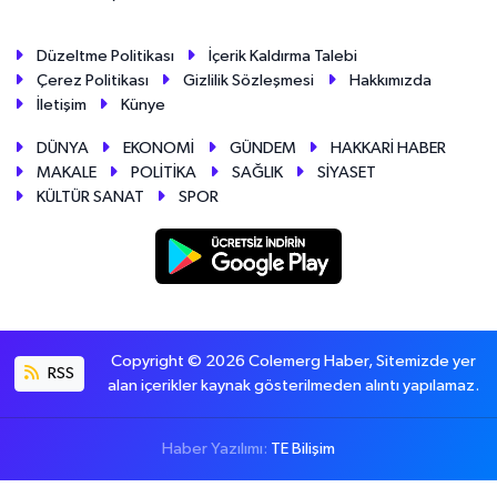
Düzeltme Politikası
İçerik Kaldırma Talebi
Çerez Politikası
Gizlilik Sözleşmesi
Hakkımızda
İletişim
Künye
DÜNYA
EKONOMİ
GÜNDEM
HAKKARİ HABER
MAKALE
POLİTİKA
SAĞLIK
SİYASET
KÜLTÜR SANAT
SPOR
Copyright © 2026 Colemerg Haber, Sitemizde yer
RSS
alan içerikler kaynak gösterilmeden alıntı yapılamaz.
Haber Yazılımı:
TE Bilişim