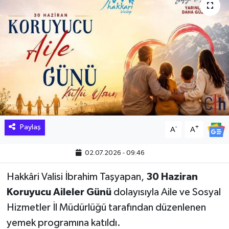
Hakkari Haber
İLGİNÇ HABERLER
KADIN
KÜLTÜR SANAT
MAGAZİN
Paylaş
-
+
A
A
MAKALE
02.07.2026 - 09:46
POLİTİKA
Hakkâri Valisi İbrahim Taşyapan,
30 Haziran
Koruyucu Aileler Günü
dolayısıyla Aile ve Sosyal
REKLAM
Hizmetler İl Müdürlüğü tarafından düzenlenen
yemek programına katıldı.
SAĞLIK