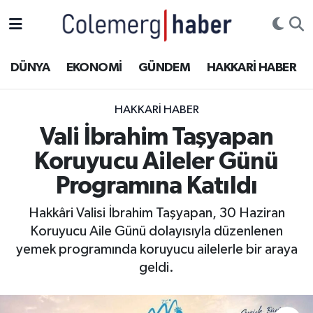
Kurdi
Hakkâri Nöbetçi Eczaneler
DÜNYA
EKONOMİ
GÜNDEM
HAKKARİ HABER
ASAYİŞ
Hakkâri Hava Durumu
HAKKARI HABER
ÇOCUK
Hakkari Namaz Vakitleri
Vali İbrahim Taşyapan
Koruyucu Aileler Günü
DOĞA
Hakkâri Trafik Yoğunluk Haritası
Programına Katıldı
DÜNYA
Süper Lig Puan Durumu ve Fikstür
Hakkâri Valisi İbrahim Taşyapan, 30 Haziran
Koruyucu Aile Günü dolayısıyla düzenlenen
EĞİTİM
Tüm Manşetler
yemek programında koruyucu ailelerle bir araya
EKONOMİ
Son Dakika Haberleri
geldi.
GÜNDEM
Haber Arşivi