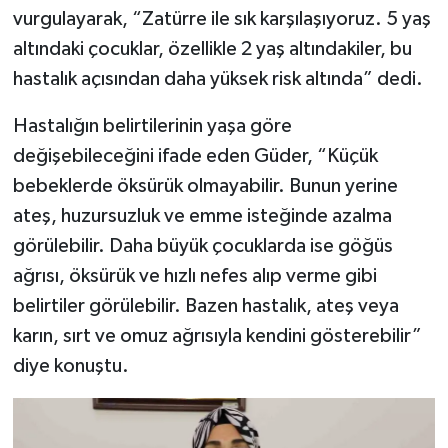
vurgulayarak, “Zatürre ile sık karşılaşıyoruz. 5 yaş
SİYASET
altındaki çocuklar, özellikle 2 yaş altındakiler, bu
hastalık açısından daha yüksek risk altında” dedi.
SPOR
Hastalığın belirtilerinin yaşa göre
TARİH
değişebileceğini ifade eden Güder, “Küçük
bebeklerde öksürük olmayabilir. Bunun yerine
TEKNOLOJİ
ateş, huzursuzluk ve emme isteğinde azalma
görülebilir. Daha büyük çocuklarda ise göğüs
YAŞAM
ağrısı, öksürük ve hızlı nefes alıp verme gibi
belirtiler görülebilir. Bazen hastalık, ateş veya
karın, sırt ve omuz ağrısıyla kendini gösterebilir”
diye konuştu.