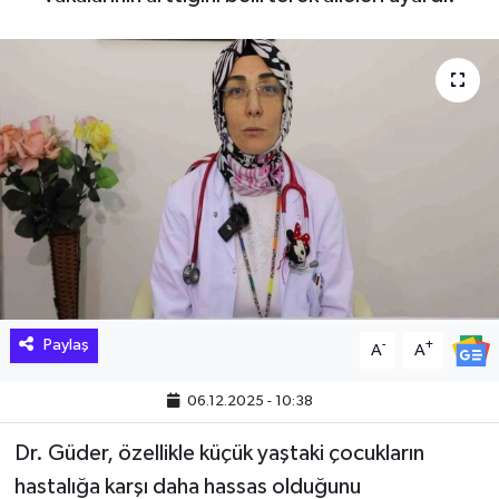
Hakkari Haber
İLGİNÇ HABERLER
KADIN
KÜLTÜR SANAT
MAGAZİN
MAKALE
Paylaş
-
+
A
A
POLİTİKA
06.12.2025 - 10:38
REKLAM
Dr. Güder, özellikle küçük yaştaki çocukların
hastalığa karşı daha hassas olduğunu
SAĞLIK