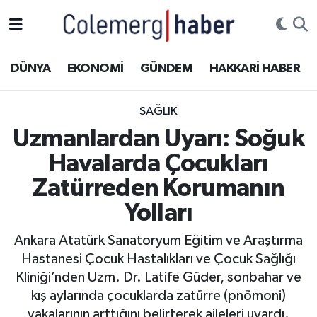
Kurdi
Hakkâri Nöbetçi Eczaneler
DÜNYA
EKONOMİ
GÜNDEM
HAKKARİ HABER
ASAYİŞ
Hakkâri Hava Durumu
SAĞLIK
ÇOCUK
Hakkari Namaz Vakitleri
Uzmanlardan Uyarı: Soğuk
Havalarda Çocukları
DOĞA
Hakkâri Trafik Yoğunluk Haritası
Zatürreden Korumanın
DÜNYA
Süper Lig Puan Durumu ve Fikstür
Yolları
EĞİTİM
Tüm Manşetler
Ankara Atatürk Sanatoryum Eğitim ve Araştırma
Hastanesi Çocuk Hastalıkları ve Çocuk Sağlığı
EKONOMİ
Son Dakika Haberleri
Kliniği’nden Uzm. Dr. Latife Güder, sonbahar ve
kış aylarında çocuklarda zatürre (pnömoni)
GÜNDEM
Haber Arşivi
vakalarının arttığını belirterek aileleri uyardı.