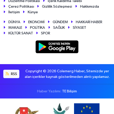
Düzeltme Politikası
İçerik Kaldırma Talebi
Çerez Politikası
Gizlilik Sözleşmesi
Hakkımızda
İletişim
Künye
DÜNYA
EKONOMİ
GÜNDEM
HAKKARİ HABER
MAKALE
POLİTİKA
SAĞLIK
SİYASET
KÜLTÜR SANAT
SPOR
Copyright © 2026 Colemerg Haber, Sitemizde yer
RSS
alan içerikler kaynak gösterilmeden alıntı yapılamaz.
Haber Yazılımı:
TE Bilişim