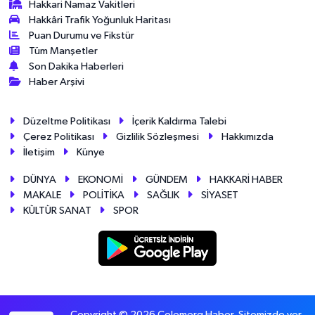
Hakkari Namaz Vakitleri
Hakkâri Trafik Yoğunluk Haritası
Puan Durumu ve Fikstür
Tüm Manşetler
Son Dakika Haberleri
Haber Arşivi
Düzeltme Politikası
İçerik Kaldırma Talebi
Çerez Politikası
Gizlilik Sözleşmesi
Hakkımızda
İletişim
Künye
DÜNYA
EKONOMİ
GÜNDEM
HAKKARİ HABER
MAKALE
POLİTİKA
SAĞLIK
SİYASET
KÜLTÜR SANAT
SPOR
Copyright © 2026 Colemerg Haber, Sitemizde yer