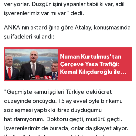
veriyorlar. Düzgün işini yapanlar tabii ki var, adil
işverenlerimiz var mı var” dedi.
SİYASET
ANKA'nın aktardığına göre Atalay, konuşmasında
SPOR
şu ifadeleri kullandı:
TARİH
Numan Kurtulmuş'tan
TEKNOLOJİ
Çerçeve Yasa Trafiği:
Kemal Kılıçdaroğlu ile
YAŞAM
Görüşecek
"Geçmişte kamu işçileri Türkiye'deki ücret
düzeyinde öncüydü. 15 ay evvel öyle bir kamu
sözleşmesi yaptık ki itiraz duyduğumu
hatırlamıyorum. Doktoru geçti, müdürü geçti.
İşverenlerimiz de burada, onlar da şikayet alıyor.