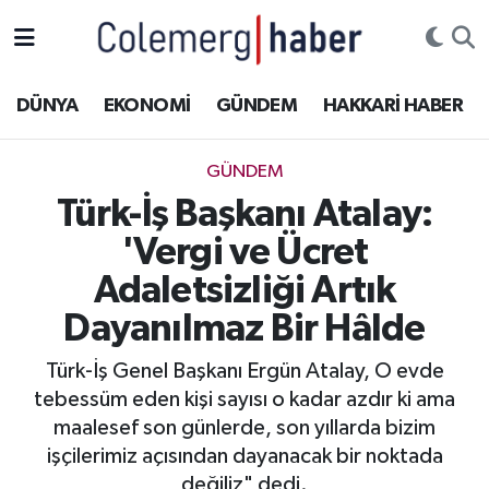
Kurdi
Hakkâri Nöbetçi Eczaneler
DÜNYA
EKONOMİ
GÜNDEM
HAKKARİ HABER
ASAYİŞ
Hakkâri Hava Durumu
GÜNDEM
ÇOCUK
Hakkari Namaz Vakitleri
Türk-İş Başkanı Atalay:
'Vergi ve Ücret
DOĞA
Hakkâri Trafik Yoğunluk Haritası
Adaletsizliği Artık
DÜNYA
Süper Lig Puan Durumu ve Fikstür
Dayanılmaz Bir Hâlde
EĞİTİM
Tüm Manşetler
Türk-İş Genel Başkanı Ergün Atalay, O evde
tebessüm eden kişi sayısı o kadar azdır ki ama
EKONOMİ
Son Dakika Haberleri
maalesef son günlerde, son yıllarda bizim
işçilerimiz açısından dayanacak bir noktada
GÜNDEM
Haber Arşivi
değiliz" dedi.