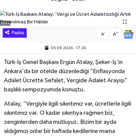
Hakkari Haber
ANKA
İLGİNÇ HABERLER
Paylaş
-
+
A
A
KADIN
05.09.2024 - 17:24
KÜLTÜR SANAT
Türk-İş Genel Başkanı Ergün Atalay, Şeker-İş’in
Ankara'da bir otelde düzenlediği "Enflasyonda
MAGAZİN
Adalet Ücrette Sefalet, Vergide Adalet Arayışı"
MAKALE
başlıklı sempozyumda konuştu.
Atalay, “Vergiyle ilgili sıkıntımız var, ücretlerle ilgili
POLİTİKA
sıkıntımız var. O kadar sıkıntıya rağmen biz,
REKLAM
zenginlerden daha mutluyuz. Bizim bir ayda
aldığımızı onlar bir haftada kedilerine mama
SAĞLIK