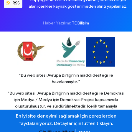
RSS
alan içerikler kaynak gösterilmeden alıntı yapılamaz.
Haber Yazılımı:
TE Bilişim
"Bu web sitesi Avrupa Birliği’nin maddi desteği ile
hazırlanmıştır."
"Bu web sitesi, Avrupa Birliği’nin maddi desteği ile Demokrasi
için Medya / Medya için Demokrasi Projesi kapsamında
oluşturulmuştur. ve sürdürülmektedir. İçerik tamamıyla
Colemerg Haber
sorumluluğu altındadır ve Avrupa birliği’nin
En iyi site deneyimi sağlamak için çerezlerden
görüşlerini yansıtmak zorunda değildir."
faydalanıyoruz. Detaylar için lütfen tıklayın.